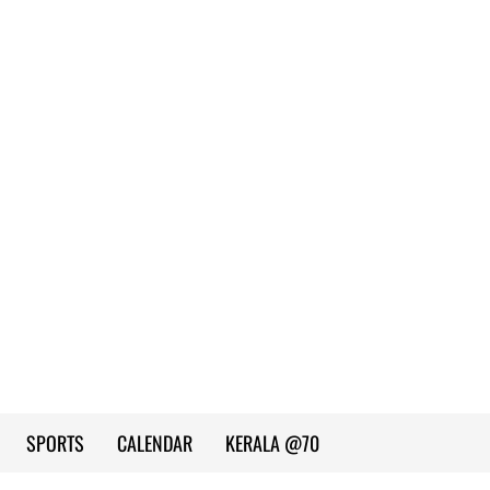
SPORTS
CALENDAR
KERALA @70