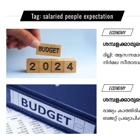
Tag: salaried people expectation
ECONOMY
ശമ്പളക്കാരുട
ദില്ലി: ആസന്നമാ
നിര്‍മല സീതാരാ
ECONOMY
ശമ്പളക്കാരുട
രാജ്യം കാത്തിരി
ബജറ്റ് പ്രഖ്യാപ