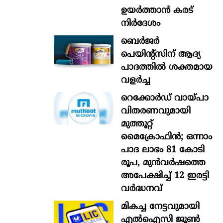
ഉയർത്താൻ കരട്
നിർദേശം
ബെർജർ
പെയിന്റ്സിന് ആദ്യ
പാദത്തിൽ ശക്തമായ
വളർച്ച
റെക്കോർഡ് വായ്പാ
വിതരണവുമായി
മുത്തൂറ്റ്
മൈക്രോഫിൻ; ഒന്നാം
പാദ ലാഭം 81 കോടി
രൂപ, മുൻവർഷത്തെ
അപേക്ഷിച്ച് 12 ഇരട്ടി
വർദ്ധനവ്
മികച്ച നേട്ടവുമായി
എൽഐസി ജൂൺ