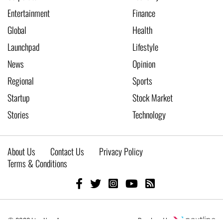
Entertainment
Finance
Global
Health
Launchpad
Lifestyle
News
Opinion
Regional
Sports
Startup
Stock Market
Stories
Technology
About Us
Contact Us
Privacy Policy
Terms & Conditions
© 2026 Live New Age
Developed by