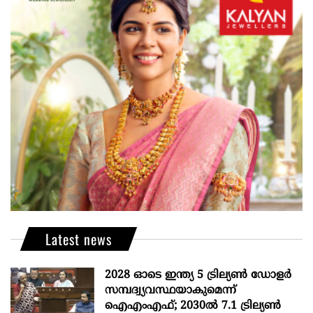
Latest news
2028 ഓടെ ഇന്ത്യ 5 ട്രില്യണ്‍ ഡോളര്‍
സമ്പദ്വ്യവസ്ഥയാകുമെന്ന്
ഐഎംഎഫ്; 2030ല്‍ 7.1 ട്രില്യണ്‍