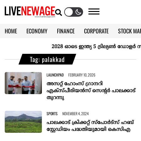
HOME
ECONOMY
FINANCE
CORPORATE
STOCK MA
CALENDAR
KERALA @70
2028 ഓടെ ഇന്ത്യ 5 ട്രില്യണ്‍ ഡോളര്‍ സമ
Tag: palakkad
LAUNCHPAD
FEBRUARY 10, 2026
അസറ്റ് ഹോംസ് ഗ്രാനറി
എക്സ്പീരിയന്‍സ് സെന്റര്‍ പാലക്കാട്
തുറന്നു
SPORTS
NOVEMBER 4, 2024
പാലക്കാട് ക്രിക്കറ്റ് സ്‌പോര്‍ട്‌സ് ഹബ്
സ്റ്റേഡിയം പദ്ധതിയുമായി കെസിഎ