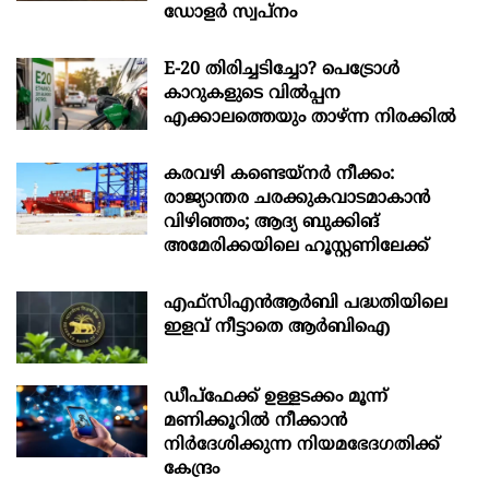
ഡോളര്‍ സ്വപ്നം
E-20 തിരിച്ചടിച്ചോ? പെട്രോൾ
കാറുകളുടെ വിൽപ്പന
എക്കാലത്തെയും താഴ്ന്ന നിരക്കിൽ
കരവഴി കണ്ടെയ്നർ നീക്കം:
രാജ്യാന്തര ചരക്കുകവാടമാകാൻ
വിഴിഞ്ഞം; ആദ്യ ബുക്കിങ്
അമേരിക്കയിലെ ഹൂസ്റ്റണിലേക്ക്
എഫ്സിഎൻആർബി പദ്ധതിയിലെ
ഇളവ് നീട്ടാതെ ആർബിഐ
ഡീപ്‌ഫേക്ക് ഉള്ളടക്കം മൂന്ന്
മണിക്കൂറിൽ നീക്കാൻ
നിർദേശിക്കുന്ന നിയമഭേദഗതിക്ക്
കേന്ദ്രം