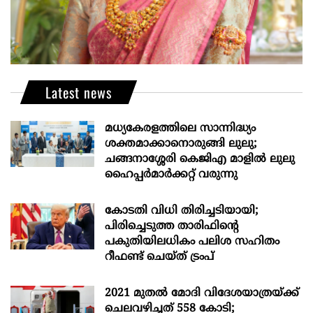
Latest news
മധ്യകേരളത്തിലെ സാന്നിദ്ധ്യം
ശക്തമാക്കാനൊരുങ്ങി ലുലു;
ചങ്ങനാശ്ശേരി കെജിഎ മാളിൽ ലുലു
ഹൈപ്പർമാർക്കറ്റ് വരുന്നു
കോടതി വിധി തിരിച്ചടിയായി;
പിരിച്ചെടുത്ത താരിഫിന്‍റെ
പകുതിയിലധികം പലിശ സഹിതം
റീഫണ്ട് ചെയ്ത് ട്രംപ്
2021 മുതൽ മോദി വിദേശയാത്രയ്ക്ക്
ചെലവഴിച്ചത് 558 കോടി;