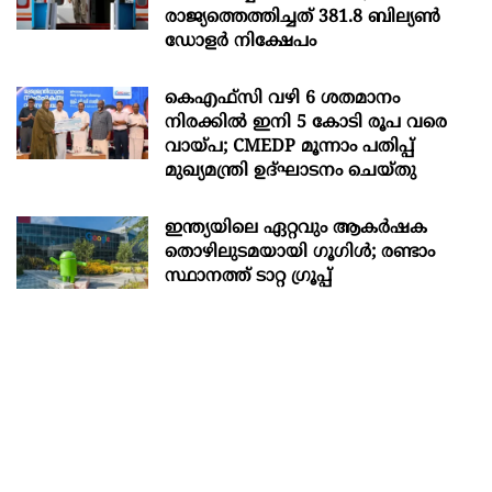
രാജ്യത്തെത്തിച്ചത് 381.8 ബില്യൺ
ഡോളർ നിക്ഷേപം
കെഎഫ്സി വഴി 6 ശതമാനം
നിരക്കിൽ ഇനി 5 കോടി രൂപ വരെ
വായ്പ; CMEDP മൂന്നാം പതിപ്പ്
മുഖ്യമന്ത്രി ഉദ്ഘാടനം ചെയ്തു
ഇന്ത്യയിലെ ഏറ്റവും ആകര്‍ഷക
തൊഴിലുടമയായി ഗൂഗിള്‍; രണ്ടാം
സ്ഥാനത്ത് ടാറ്റ ഗ്രൂപ്പ്