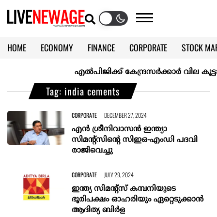
HOME
ECONOMY
FINANCE
CORPORATE
STOCK MA
CALENDAR
KERALA @70
എല്‍പിജിക്ക് കേന്ദ്രസർക്കാർ വില കൂട്ടാനൊരു
Tag: india cements
CORPORATE
DECEMBER 27, 2024
എൻ ശ്രീനിവാസൻ ഇന്ത്യാ
സിമൻ്റ്സിൻ്റെ സിഇഒ-എംഡി പദവി
രാജിവെച്ചു
CORPORATE
JULY 29, 2024
ഇന്ത്യ സിമന്റ്സ് കമ്പനിയുടെ
ഭൂരിപക്ഷം ഓഹരിയും ഏറ്റെടുക്കാൻ
ആദിത്യ ബി‌ർള