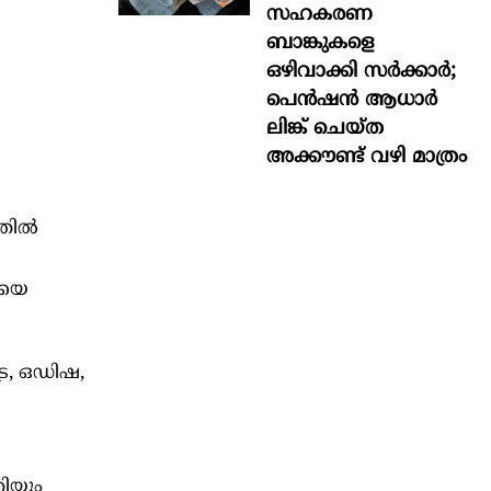
സഹകരണ
ബാങ്കുകളെ
ഒഴിവാക്കി സർക്കാർ;
പെൻഷൻ ആധാർ‌
ലിങ്ക് ചെയ്ത
അക്കൗണ്ട് വഴി മാത്രം
ില്‍
ിയെ
്ര, ഒഡിഷ,
റിയും