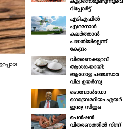
കൂട്ടാനൊരുങ്ങുന്നുവെന്ന
റിപ്പോർട്ട്
എടിഎഫില്‍
എഥനോള്‍
കലര്‍ത്താന്‍
പദ്ധതിയില്ലെന്ന്
കേന്ദ്രം
വിതരണക്കുറവ്
ഉറപ്പായ
ആശങ്കയായി;
ആഗോള പഞ്ചസാര
വില ഉയര്‍ന്നു
ടൊവോൾഡോ
ഗെബ്രെമറിയം എയർ
ഇന്ത്യ സിഇഒ
പെൻഷൻ
വിതരണത്തിൽ നിന്ന്