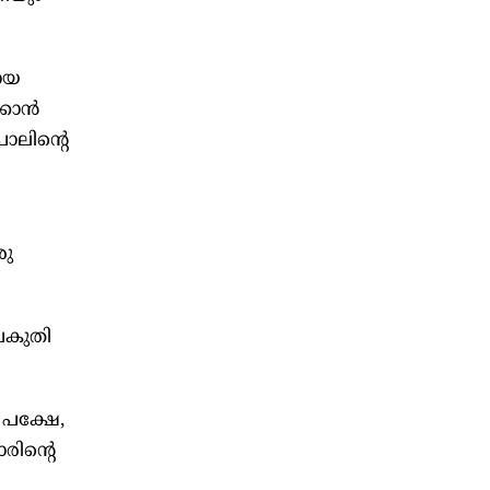
മായ
്കാൻ
ാലിന്റെ
രു
പകുതി
 പക്ഷേ,
രിന്റെ