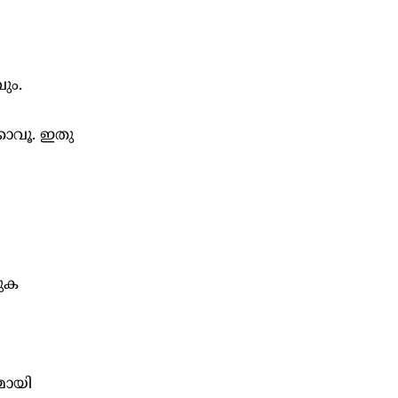
ും.
്കാവൂ. ഇതു
തുക
മായി