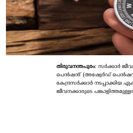
തിരുവനന്തപുരം
: സർക്കാർ ജീവന
പെൻഷൻ’ (അഷ്വേർഡ് പെൻഷൻ) ന
കേന്ദ്രസർക്കാർ നടപ്പാക്കിയ
ജീവനക്കാരുടെ പങ്കാളിത്തമുള