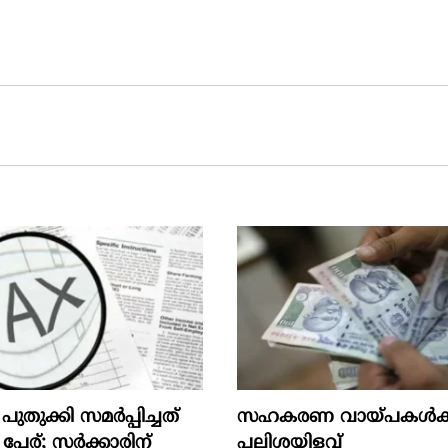
തുക്കി സമർപ്പിച്ചത്
സഹകരണ വായ്പകള്‍ക്
പേര്; സർക്കാരിന്
പലിശയിളവ്