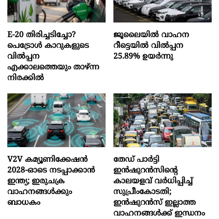
E-20 തിരിച്ചടിച്ചോ?
ജൂലൈയിൽ വാഹന
പെട്രോൾ കാറുകളുടെ
റീട്ടെയിൽ വിൽപ്പന
വിൽപ്പന
25.89% ഉയർന്നു
എക്കാലത്തെയും താഴ്ന്ന
നിരക്കിൽ
V2V കമ്യൂണിക്കേഷൻ
തേഡ് പാർട്ടി
2028-ഓടെ നടപ്പാക്കാൻ
ഇൻഷുറൻസിന്റെ
ഇന്ത്യ; ഇരുചക്ര
കാലയളവ് വർധിപ്പിച്ച്
വാഹനങ്ങൾക്കും
സുപ്രീംകോടതി;
ബാധകം
ഇൻഷുറൻസ് ഇല്ലാത്ത
വാഹനങ്ങൾക്ക് ഇന്ധനം