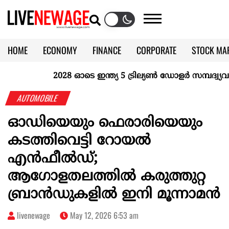
HOME
ECONOMY
FINANCE
CORPORATE
STOCK MA
CALENDAR
KERALA @70
2028 ഓടെ ഇന്ത്യ 5 ട്രില്യണ്‍ ഡോളര്‍ സമ്പദ്വ്യവസ്
AUTOMOBILE
ഓഡിയെയും ഫെരാരിയെയും
കടത്തിവെട്ടി റോയൽ
എൻഫീൽഡ്;
ആഗോളതലത്തിൽ കരുത്തുറ്റ
ബ്രാൻഡുകളിൽ ഇനി മൂന്നാമൻ
livenewage
May 12, 2026 6:53 am