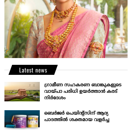
Latest news
ഗ്രാമീണ സഹകരണ ബാങ്കുകളുടെ
വായ്പാ പരിധി ഉയർത്താൻ കരട്
നിർദേശം
ബെർജർ പെയിന്റ്സിന് ആദ്യ
പാദത്തിൽ ശക്തമായ വളർച്ച