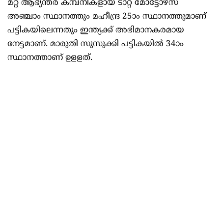
മറ്റ് ആഭ്യന്തര കമ്പനികളായ ടാറ്റ മോട്ടോഴ്സ്
അഞ്ചാം സ്ഥാനത്തും മഹീന്ദ്ര 25ാം സ്ഥാനത്തുമാണ്
പട്ടികയിലെന്നതും ഇന്ത്യക്ക് അഭിമാനകരമായ
നേട്ടമാണ്. മാരുതി സുസുക്കി പട്ടികയില്‍ 34ാം
സ്ഥാനത്താണ് ഉളളത്.