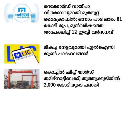
റെക്കോർഡ് വായ്പാ
വിതരണവുമായി മുത്തൂറ്റ്
മൈക്രോഫിൻ; ഒന്നാം പാദ ലാഭം 81
കോടി രൂപ, മുൻവർഷത്തെ
അപേക്ഷിച്ച് 12 ഇരട്ടി വർദ്ധനവ്
മികച്ച നേട്ടവുമായി എൽഐസി
ജൂൺ പാദഫലങ്ങൾ
കൊച്ചിന്‍ ഷിപ്പ് യാർഡ്
തമിഴ്നാട്ടിലേക്ക്; തൂത്തുക്കുടിയിൽ
2,000 കോടിയുടെ പദ്ധതി