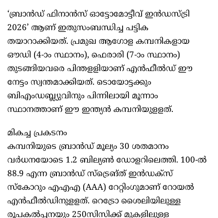
‘ബ്രാൻഡ് ഫിനാൻസ് ഓട്ടോമോട്ടീവ് ഇൻഡസ്ട്രി
2026’ ആണ് ഇതുസംബന്ധിച്ച പട്ടിക
തയാറാക്കിയത്. പ്രമുഖ ആഗോള കമ്പനികളായ
ഔഡി (4-ാം സ്ഥാനം), ഫെരാരി (7-ാം സ്ഥാനം)
തുടങ്ങിയവരെ പിന്തളളിയാണ് എൻഫീൽഡ് ഈ
നേട്ടം സ്വന്തമാക്കിയത്. ടൊയോട്ടക്കും
ബിഎംഡബ്ല്യുവിനും പിന്നിലായി മൂന്നാം
സ്ഥാനത്താണ് ഈ ഇന്ത്യൻ കമ്പനിയുളളത്.
മികച്ച പ്രകടനം
കമ്പനിയുടെ ബ്രാൻഡ് മൂല്യം 30 ശതമാനം
വർധനയോടെ 1.2 ബില്യൺ ഡോളറിലെത്തി. 100-ൽ
88.9 എന്ന ബ്രാൻഡ് സ്ട്രെങ്ത് ഇൻഡക്സ്
സ്കോറും എഎഎ (AAA) റേറ്റിംഗുമാണ് റോയൽ
എൻഫീൽഡിനുളളത്. റെട്രോ ശൈലിയിലുള്ള
രൂപകൽപ്പനയും 250സിസിക്ക് മുകളിലുള്ള