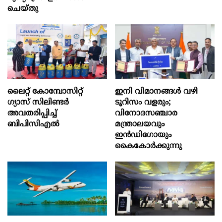
ചെയ്തു
ലൈറ്റ് കോമ്പോസിറ്റ്
ഇനി വിമാനങ്ങള്‍ വഴി
ഗ്യാസ് സിലിണ്ടർ
ടൂറിസം വളരും;
അവതരിപ്പിച്ച്
വിനോദസഞ്ചാര
ബിപിസിഎൽ
മന്ത്രാലയവും
ഇന്‍ഡിഗോയും
കൈകോര്‍ക്കുന്നു