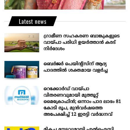
Latest news
ഗ്രാമീണ സഹകരണ ബാങ്കുകളുടെ
വായ്പാ പരിധി ഉയർത്താൻ കരട്
നിർദേശം
ബെർജർ പെയിന്റ്സിന് ആദ്യ
പാദത്തിൽ ശക്തമായ വളർച്ച
റെക്കോർഡ് വായ്പാ
വിതരണവുമായി മുത്തൂറ്റ്
മൈക്രോഫിൻ; ഒന്നാം പാദ ലാഭം 81
കോടി രൂപ, മുൻവർഷത്തെ
അപേക്ഷിച്ച് 12 ഇരട്ടി വർദ്ധനവ്
മികച്ച നേട്ടവുമായി എൽഐസി