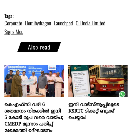
Tags :
Corporate
Homihydragen
Launchpad
Oil India Limited
Signs Mou
Also read
കെഎഫ്സി വഴി 6
ഇനി വാട്‌സ്ആപ്പിലൂടെ
ശതമാനം നിരക്കിൽ ഇനി
KSRTC ടിക്കറ്റ് ബുക്ക്
5 കോടി രൂപ വരെ വായ്പ;
ചെയ്യാം!
CMEDP മൂന്നാം പതിപ്പ്
മുഖ്യമന്ത്രി ഉദ്ഘാടനം