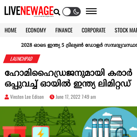
HOME
ECONOMY
FINANCE
CORPORATE
STOCK MA
CALENDAR
KERALA @70
2028 ഓടെ ഇന്ത്യ 5 ട്രില്യണ്‍ ഡോളര്‍ സമ്പദ്വ്യവസ്ഥയാക
LAUNCHPAD
ഹോമിഹൈഡ്രജനുമായി കരാർ
ഒപ്പുവച്ച് ഓയിൽ ഇന്ത്യ ലിമിറ്റഡ്
Vinsten Lee Edison
June 17, 2022 7:49 am