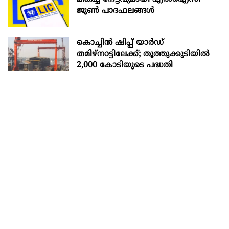
ജൂൺ പാദഫലങ്ങൾ
കൊച്ചിന്‍ ഷിപ്പ് യാർഡ്
തമിഴ്നാട്ടിലേക്ക്; തൂത്തുക്കുടിയിൽ
2,000 കോടിയുടെ പദ്ധതി