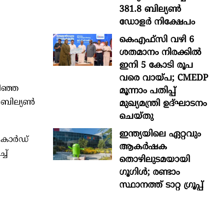
381.8 ബില്യൺ
ഡോളർ നിക്ഷേപം
കെഎഫ്സി വഴി 6
ശതമാനം നിരക്കിൽ
ഇനി 5 കോടി രൂപ
വരെ വായ്പ; CMEDP
ഴിഞ്ഞ
മൂന്നാം പതിപ്പ്
 ബില്യണ്‍
മുഖ്യമന്ത്രി ഉദ്ഘാടനം
ചെയ്തു
ഇന്ത്യയിലെ ഏറ്റവും
കാര്‍ഡ്
ആകര്‍ഷക
ച്
തൊഴിലുടമയായി
ഗൂഗിള്‍; രണ്ടാം
സ്ഥാനത്ത് ടാറ്റ ഗ്രൂപ്പ്