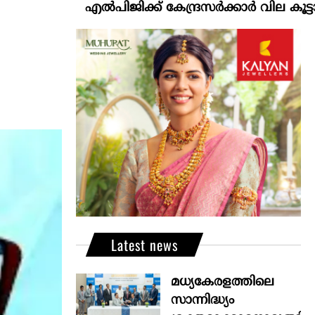
എല്‍പിജിക്ക് കേന്ദ്രസർക്കാർ വില കൂട്ടാനൊരുങ്ങുന
Latest news
മധ്യകേരളത്തിലെ
സാന്നിദ്ധ്യം