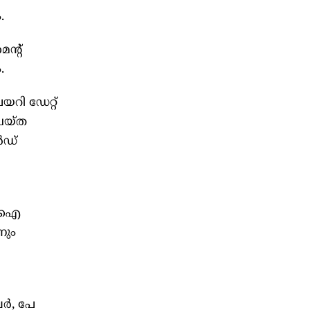
.
ന്റ്
.
യറി ഡേറ്റ്
ചെയ്ത
‍ഡ്
ുപിഐ
നും
്‍, പേ