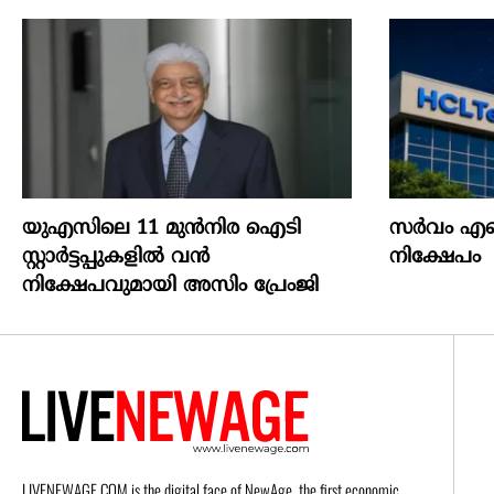
യുഎസിലെ 11 മുന്‍നിര ഐടി
സർവം എഐയ
സ്റ്റാര്‍ട്ടപ്പുകളില്‍ വന്‍
നിക്ഷേപം
നിക്ഷേപവുമായി അസിം പ്രേംജി
LIVENEWAGE.COM is the digital face of NewAge, the first economic