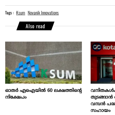
Ksum
Novanik Innovations
Tags :
Also read
ഓതര്‍ എഐയില്‍ 60 ലക്ഷത്തിന്റെ
വനിതകൾക്
നിക്ഷേപം
തുടങ്ങാൻ ക
വമ്പൻ പദ്
സഹായം