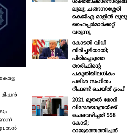
ശക്തമാക്കാനൊരുങ്ങി
ലുലു; ചങ്ങനാശ്ശേരി
കെജിഎ മാളിൽ ലുലു
ഹൈപ്പർമാർക്കറ്റ്
വരുന്നു
കോടതി വിധി
തിരിച്ചടിയായി;
പിരിച്ചെടുത്ത
താരിഫിന്‍റെ
പകുതിയിലധികം
ന കേരള
പലിശ സഹിതം
റീഫണ്ട് ചെയ്ത് ട്രംപ്
 മിഷന്‍
2021 മുതൽ മോദി
വിദേശയാത്രയ്ക്ക്
ളും
ചെലവഴിച്ചത് 558
െന്ന്
കോടി;
വരാന്‍
രാജ്യത്തെത്തിച്ചത്