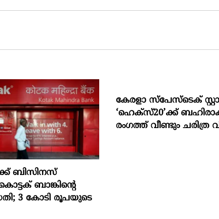
കേരളാ സ്പേസ്ടെക് സ്റ്റാർട്
‘ഹെക്സ്20’ക്ക് ബഹിര
രംഗത്ത് വീണ്ടും ചരിത്ര
ക് ബിസിനസ്
ൊട്ടക് ബാങ്കിൻ്റെ
ധതി; 3 കോടി രൂപയുടെ