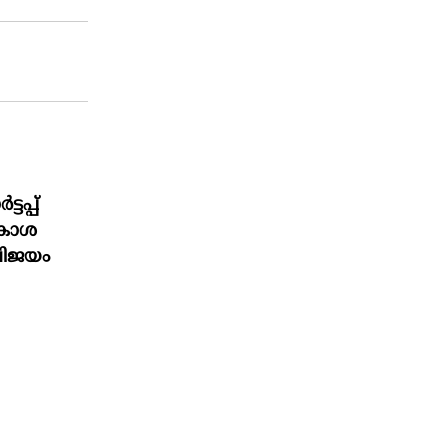
ടപ്പ്
ാകാശ
 വിജയം