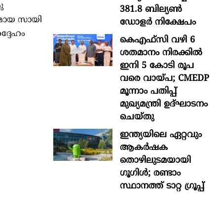
ു
381.8 ബില്യൺ
ുമായ സായി
ഡോളർ നിക്ഷേപം
ദ്ദേഹം
കെഎഫ്സി വഴി 6
ശതമാനം നിരക്കിൽ
ഇനി 5 കോടി രൂപ
വരെ വായ്പ; CMEDP
മൂന്നാം പതിപ്പ്
മുഖ്യമന്ത്രി ഉദ്ഘാടനം
ചെയ്തു
ഇന്ത്യയിലെ ഏറ്റവും
ആകര്‍ഷക
തൊഴിലുടമയായി
ഗൂഗിള്‍; രണ്ടാം
സ്ഥാനത്ത് ടാറ്റ ഗ്രൂപ്പ്