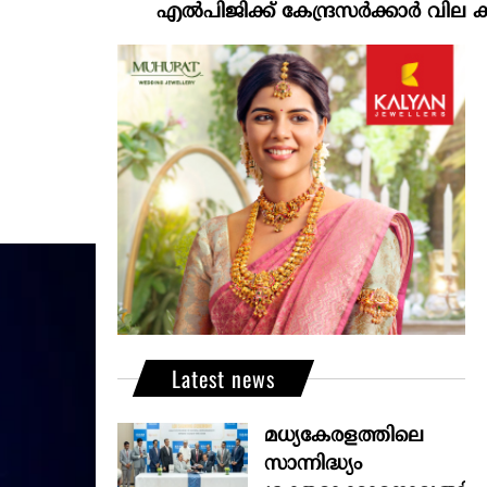
എല്‍പിജിക്ക് കേന്ദ്രസർക്കാർ വില കൂട്ടാനൊരുങ
Latest news
മധ്യകേരളത്തിലെ
സാന്നിദ്ധ്യം