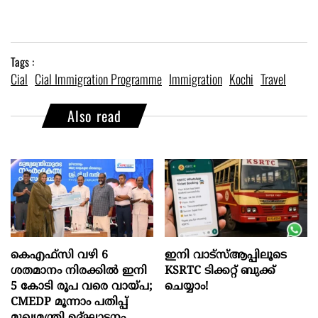
Tags :
Cial
Cial Immigration Programme
Immigration
Kochi
Travel
Also read
കെഎഫ്സി വഴി 6
ഇനി വാട്‌സ്ആപ്പിലൂടെ
ശതമാനം നിരക്കിൽ ഇനി
KSRTC ടിക്കറ്റ് ബുക്ക്
5 കോടി രൂപ വരെ വായ്പ;
ചെയ്യാം!
CMEDP മൂന്നാം പതിപ്പ്