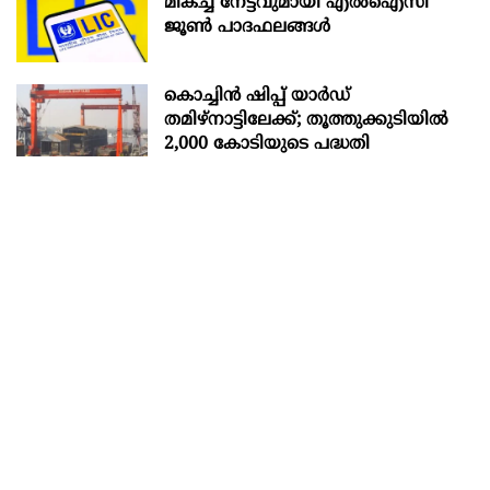
മികച്ച നേട്ടവുമായി എൽഐസി
ജൂൺ പാദഫലങ്ങൾ
കൊച്ചിന്‍ ഷിപ്പ് യാർഡ്
തമിഴ്നാട്ടിലേക്ക്; തൂത്തുക്കുടിയിൽ
2,000 കോടിയുടെ പദ്ധതി