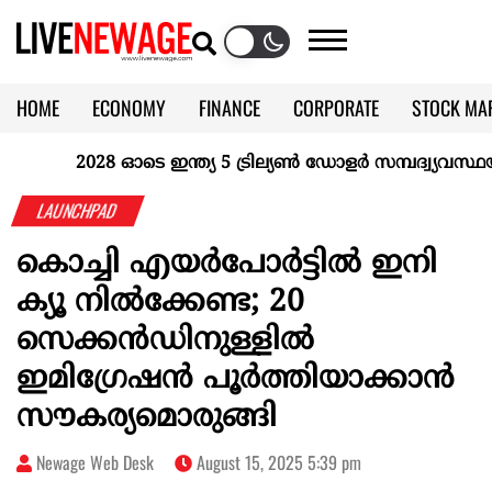
HOME
ECONOMY
FINANCE
CORPORATE
STOCK MA
CALENDAR
KERALA @70
2028 ഓടെ ഇന്ത്യ 5 ട്രില്യണ്‍ ഡോളര്‍ സമ്പദ്വ്യവസ്ഥയാകു
LAUNCHPAD
കൊച്ചി എയർപോർട്ടിൽ ഇനി
ക്യൂ നിൽക്കേണ്ട; 20
സെക്കൻഡിനുള്ളിൽ
ഇമിഗ്രേഷൻ പൂർത്തിയാക്കാൻ
സൗകര്യമൊരുങ്ങി
Newage Web Desk
August 15, 2025 5:39 pm