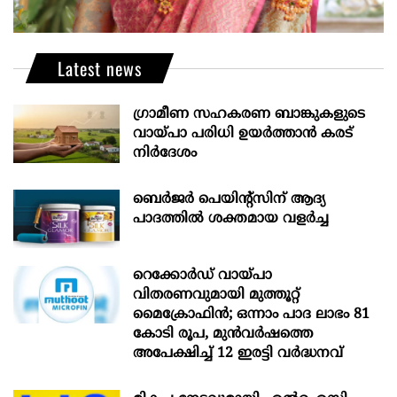
Latest news
ഗ്രാമീണ സഹകരണ ബാങ്കുകളുടെ
വായ്പാ പരിധി ഉയർത്താൻ കരട്
നിർദേശം
ബെർജർ പെയിന്റ്സിന് ആദ്യ
പാദത്തിൽ ശക്തമായ വളർച്ച
റെക്കോർഡ് വായ്പാ
വിതരണവുമായി മുത്തൂറ്റ്
മൈക്രോഫിൻ; ഒന്നാം പാദ ലാഭം 81
കോടി രൂപ, മുൻവർഷത്തെ
അപേക്ഷിച്ച് 12 ഇരട്ടി വർദ്ധനവ്