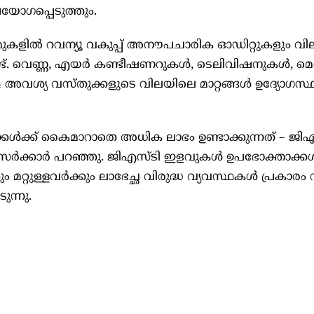
പയോഗപ്പെടുത്തും.
ോമുകളില്‍ റവന്യൂ വകുപ്പ് അനൗപചാരിക ഓഡിറ്റുകളും വി
്. വെണ്ണ, എയര്‍ കണ്ടീഷണറുകള്‍, ടെലിവിഷനുകള്‍, മെ
 അവശ്യ വസ്തുക്കളുടെ വിലയിലെ മാറ്റങ്ങള്‍ ഉദ്യോഗസ്ഥര
കള്‍ക്ക് കൈമാറാതെ അധിക ലാഭം ഉണ്ടാക്കുന്നത് – ജി
്‍ക്കാര്‍ പറഞ്ഞു. ജിഎസ്ടി ഇളവുകള്‍ ഉപഭോക്താക്കള്‍
ം മറ്റുള്ളവര്‍ക്കും ലാഭേച്ഛ വിരുദ്ധ വ്യവസ്ഥകള്‍ പ്രകാരം
ുന്നു.