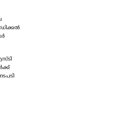
ല
ഡിക്കല്‍
്‍
എസ്ടി
ക്ക്
 നടപടി