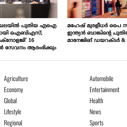
മേഖലയിൽ പുതിയ എഐ
മഹേഷ് മുരളീധർ പൈ സ
മായി ഐബിഎസ്;
ഇന്ത്യൻ ബാങ്കിന്റെ പുത
െക്‌നോളജി’ 16
മാനേജിങ് ഡയറക്ടർ 
ിൽ സേവനം ആരംഭിക്കും
Agriculture
Automobile
Economy
Entertainment
Global
Health
Lifestyle
News
Regional
Sports