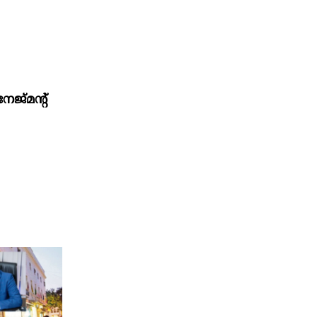
:
ജ്മന്‍റ്