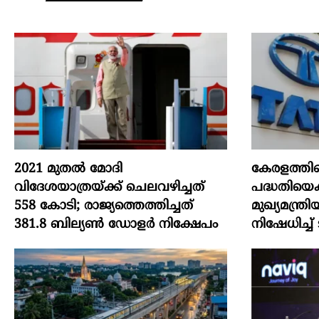
2021 മുതൽ മോദി
കേരളത്തി
വിദേശയാത്രയ്ക്ക് ചെലവഴിച്ചത്
പദ്ധതിയെക്ക
558 കോടി; രാജ്യത്തെത്തിച്ചത്
മുഖ്യമന്ത
381.8 ബില്യൺ ഡോളർ നിക്ഷേപം
നിഷേധിച്ച് ടാറ