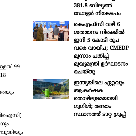
381.8 ബില്യൺ
ഡോളർ നിക്ഷേപം
കെഎഫ്സി വഴി 6
ശതമാനം നിരക്കിൽ
ഇനി 5 കോടി രൂപ
വരെ വായ്പ; CMEDP
മൂന്നാം പതിപ്പ്
മുഖ്യമന്ത്രി ഉദ്ഘാടനം
്ളത്. 99
ചെയ്തു
18
ഇന്ത്യയിലെ ഏറ്റവും
ആകര്‍ഷക
ിരെയും
തൊഴിലുടമയായി
ഗൂഗിള്‍; രണ്ടാം
സ്ഥാനത്ത് ടാറ്റ ഗ്രൂപ്പ്
സിബിഐസി)
ിനും
ബുദ്ധിയും