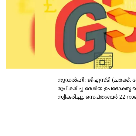
ന്യൂഡല്‍ഹി: ജിഎസ്ടി (ചരക്ക്, സ
രൂപീകരിച്ച ദേശീയ ഉപഭോക്തൃ ഹ
സ്വീകരിച്ചു. സെപ്തംബര്‍ 22 ന