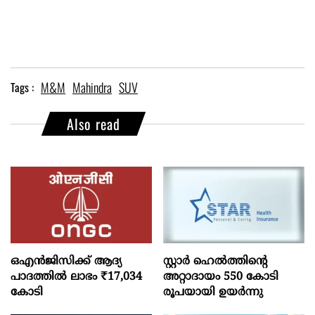
M&M
Mahindra
SUV
Tags :
Also read
ഒഎന്‍ജിസിക്ക് ആദ്യ
സ്റ്റാർ ഹെൽത്തിന്റെ
പാദത്തില്‍ ലാഭം ₹17,034
അറ്റാദായം 550 കോടി
കോടി
രൂപയായി ഉയർന്നു