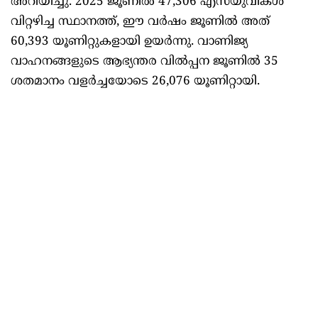
അറിയിച്ചു. 2025 ജൂണിൽ 47,306 എസ്‌യുവികൾ
വിറ്റഴിച്ച സ്ഥാനത്ത്, ഈ വർഷം ജൂണിൽ അത്
60,393 യൂണിറ്റുകളായി ഉയർന്നു. വാണിജ്യ
വാഹനങ്ങളുടെ ആഭ്യന്തര വിൽപ്പന ജൂണിൽ 35
ശതമാനം വളർച്ചയോടെ 26,076 യൂണിറ്റായി.