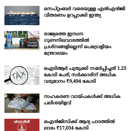
സെപ്റ്റംബർ വരെയുള്ള എൽഎൻജി
വിതരണം ഉറപ്പാക്കി ഇന്ത്യ
രാജ്യത്തെ ഇന്ധന
ഗുണനിലവാരത്തില്‍
പ്രശ്‌നങ്ങളില്ലെന്ന് പെട്രോളിയം
മന്ത്രാലയം
ഐടിആര്‍ പുതുക്കി സമർപ്പിച്ചത് 1.25
കോടി പേര്; സർക്കാരിന് അധിക
വരുമാനം ₹9,494 കോടി
സഹകരണ വായ്പകള്‍ക്ക് അധിക
പലിശയിളവ്
ഒഎന്‍ജിസിക്ക് ആദ്യ പാദത്തില്‍
ലാഭം ₹17,034 കോടി