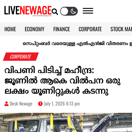
HOME
ECONOMY
FINANCE
CORPORATE
STOCK MA
CALENDAR
KERALA @70
സെപ്റ്റംബർ വരെയുള്ള എൽഎൻജി വിതരണം ഉറപ്പാക്ക
CORPORATE
വിപണി പിടിച്ച് മഹീന്ദ്ര:
ജൂണിൽ ആകെ വിൽപന ഒരു
ലക്ഷം യൂണിറ്റുകൾ കടന്നു
Desk Newage
July 1, 2026 6:13 pm