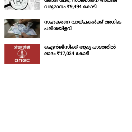
കോടി പേര്; സർക്കാരിന് അധിക
വരുമാനം ₹9,494 കോടി
സഹകരണ വായ്പകള്‍ക്ക് അധിക
പലിശയിളവ്
ഒഎന്‍ജിസിക്ക് ആദ്യ പാദത്തില്‍
ലാഭം ₹17,034 കോടി