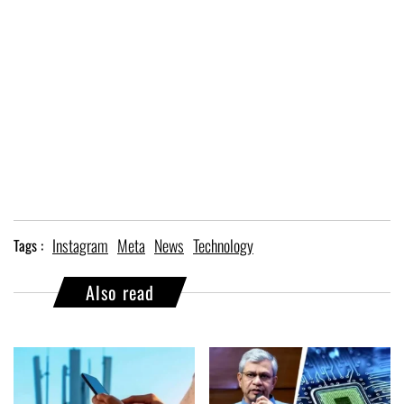
Instagram
Meta
News
Technology
Tags :
Also read