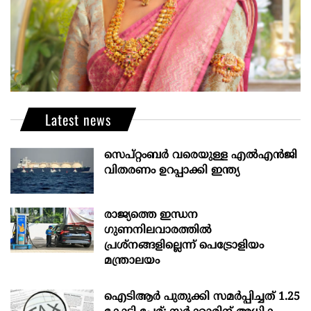
Latest news
സെപ്റ്റംബർ വരെയുള്ള എൽഎൻജി
വിതരണം ഉറപ്പാക്കി ഇന്ത്യ
രാജ്യത്തെ ഇന്ധന
ഗുണനിലവാരത്തില്‍
പ്രശ്‌നങ്ങളില്ലെന്ന് പെട്രോളിയം
മന്ത്രാലയം
ഐടിആര്‍ പുതുക്കി സമർപ്പിച്ചത് 1.25