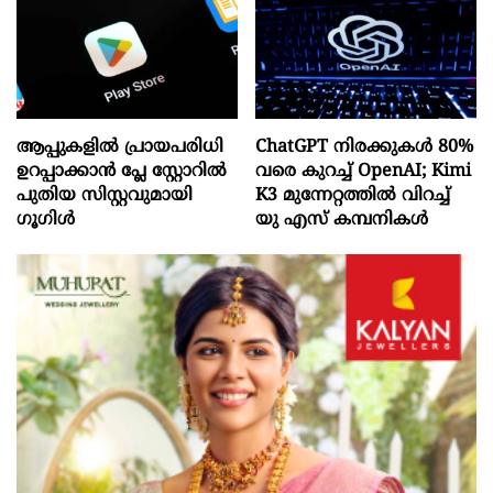
ആപ്പുകളിൽ പ്രായപരിധി
ChatGPT നിരക്കുകൾ 80%
ഉറപ്പാക്കാൻ പ്ലേ സ്റ്റോറിൽ
വരെ കുറച്ച് OpenAI; Kimi
പുതിയ സിസ്റ്റവുമായി
K3 മുന്നേറ്റത്തിൽ വിറച്ച്
ഗൂഗിൾ
യു എസ് കമ്പനികൾ