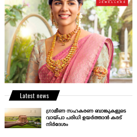
Latest news
ഗ്രാമീണ സഹകരണ ബാങ്കുകളുടെ
വായ്പാ പരിധി ഉയർത്താൻ കരട്
നിർദേശം