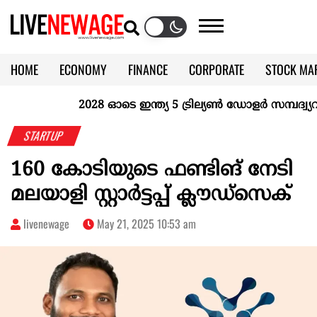
HOME
ECONOMY
FINANCE
CORPORATE
STOCK MA
CALENDAR
KERALA @70
2028 ഓടെ ഇന്ത്യ 5 ട്രില്യണ്‍ ഡോളര്‍ സമ്പദ്വ്യവസ
STARTUP
160 കോടിയുടെ ഫണ്ടിങ് നേടി
മലയാളി സ്റ്റാര്‍ട്ടപ്പ് ക്ലൗഡ്സെക്
livenewage
May 21, 2025 10:53 am