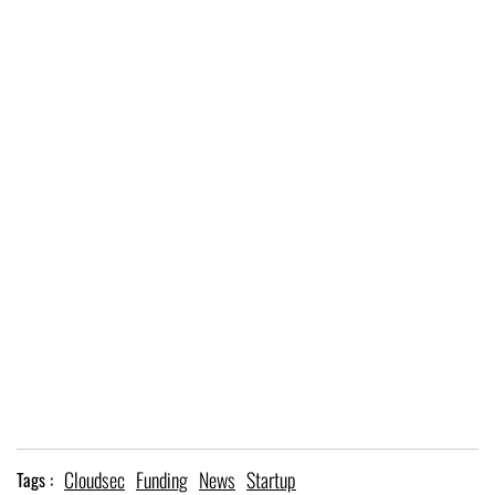
Cloudsec
Funding
News
Startup
Tags :