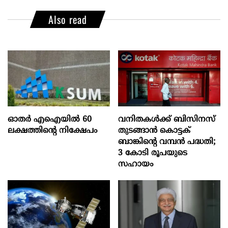
Also read
ഓതര്‍ എഐയില്‍ 60
വനിതകൾക്ക് ബിസിനസ്
ലക്ഷത്തിന്റെ നിക്ഷേപം
തുടങ്ങാൻ കൊട്ടക്
ബാങ്കിൻ്റെ വമ്പൻ പദ്ധതി;
3 കോടി രൂപയുടെ
സഹായം