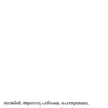
ബാങ്കിങ്, ആരോഗ്യ പരിരക്ഷ, പൊതുമേഖല,