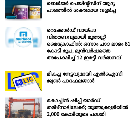
ബെർജർ പെയിന്റ്സിന് ആദ്യ
പാദത്തിൽ ശക്തമായ വളർച്ച
റെക്കോർഡ് വായ്പാ
വിതരണവുമായി മുത്തൂറ്റ്
മൈക്രോഫിൻ; ഒന്നാം പാദ ലാഭം 81
കോടി രൂപ, മുൻവർഷത്തെ
അപേക്ഷിച്ച് 12 ഇരട്ടി വർദ്ധനവ്
മികച്ച നേട്ടവുമായി എൽഐസി
ജൂൺ പാദഫലങ്ങൾ
കൊച്ചിന്‍ ഷിപ്പ് യാർഡ്
തമിഴ്നാട്ടിലേക്ക്; തൂത്തുക്കുടിയിൽ
2,000 കോടിയുടെ പദ്ധതി