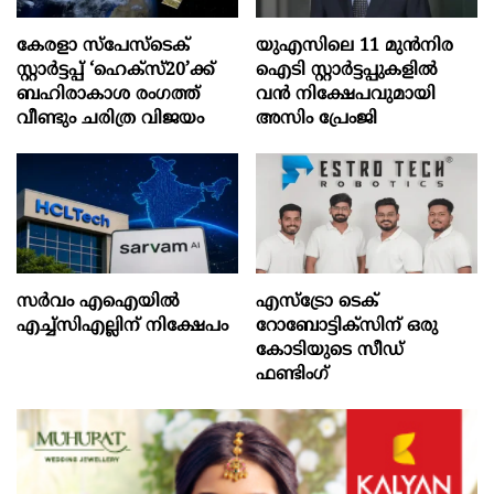
കേരളാ സ്പേസ്ടെക്
യുഎസിലെ 11 മുന്‍നിര
സ്റ്റാർട്ടപ്പ് ‘ഹെക്സ്20’ക്ക്
ഐടി സ്റ്റാര്‍ട്ടപ്പുകളില്‍
ബഹിരാകാശ രംഗത്ത്
വന്‍ നിക്ഷേപവുമായി
വീണ്ടും ചരിത്ര വിജയം
അസിം പ്രേംജി
സർവം എഐയിൽ
എസ്‌ട്രോ ടെക്
എച്ച്സിഎല്ലിന് നിക്ഷേപം
റോബോട്ടിക്‌സിന് ഒരു
കോടിയുടെ സീഡ്
ഫണ്ടിംഗ്