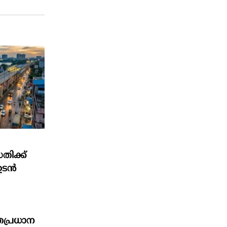
തിക്ക്
ഉടൻ
്രപ്രധാന