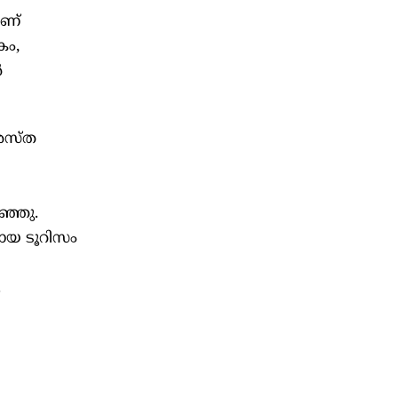
ാണ്
കം,
‍
്രശസ്ത
ഞ്ഞു.
ളായ ടൂറിസം
.