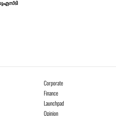
യു‌എസ്‌ടി
Corporate
Finance
Launchpad
Opinion