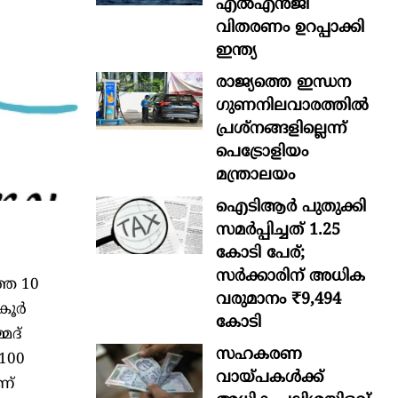
എൽഎൻജി
വിതരണം ഉറപ്പാക്കി
ഇന്ത്യ
രാജ്യത്തെ ഇന്ധന
ഗുണനിലവാരത്തില്‍
പ്രശ്‌നങ്ങളില്ലെന്ന്
പെട്രോളിയം
മന്ത്രാലയം
ഐടിആര്‍ പുതുക്കി
സമർപ്പിച്ചത് 1.25
കോടി പേര്;
സർക്കാരിന് അധിക
തെ 10
വരുമാനം ₹9,494
ൂര്‍
കോടി
മദ്
സഹകരണ
 100
വായ്പകള്‍ക്ക്
ണ്