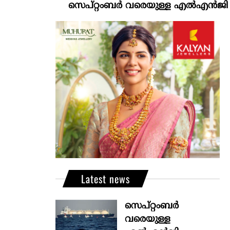
സെപ്റ്റംബർ വരെയുള്ള എൽഎൻജി വിതരണം ഉ
Latest news
സെപ്റ്റംബർ
വരെയുള്ള