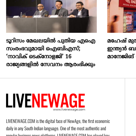
ടൂറിസം മേഖലയിൽ പുതിയ എഐ
മഹേഷ് മു
സംരംഭവുമായി ഐബിഎസ്;
ഇന്ത്യൻ ബാ
‘നാവിക് ടെക്‌നോളജി’ 16
മാനേജിങ്
രാജ്യങ്ങളിൽ സേവനം ആരംഭിക്കും
LIVENEWAGE.COM is the digital face of NewAge, the first economic
daily in any South Indian language. One of the most authentic and
popular business news platforms, LIVENEWAGE.COM has played key