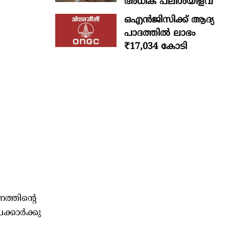
അധിക പലിശയിളവ്
ഒഎന്‍ജിസിക്ക് ആദ്യ
പാദത്തില്‍ ലാഭം
₹17,034 കോടി
്തിന്‍റെ
്കാര്‍ക്കു