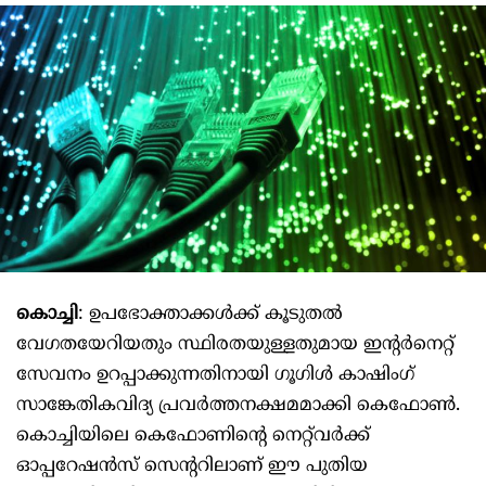
കൊച്ചി
: ഉപഭോക്താക്കൾക്ക് കൂടുതൽ
വേഗതയേറിയതും സ്ഥിരതയുള്ളതുമായ ഇന്റർനെറ്റ്
സേവനം ഉറപ്പാക്കുന്നതിനായി ഗൂഗിൾ കാഷിംഗ്
സാങ്കേതികവിദ്യ പ്രവർത്തനക്ഷമമാക്കി കെഫോൺ.
കൊച്ചിയിലെ കെഫോണിന്‍റെ നെറ്റ്‌വർക്ക്
ഓപ്പറേഷൻസ് സെന്ററിലാണ് ഈ പുതിയ