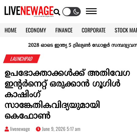
HOME
ECONOMY
FINANCE
CORPORATE
STOCK MA
CALENDAR
KERALA @70
2028 ഓടെ ഇന്ത്യ 5 ട്രില്യണ്‍ ഡോളര്‍ സമ്പദ്വ്യവസ്ഥയ
LAUNCHPAD
ഉപഭോക്താക്കൾക്ക് അതിവേഗ
ഇന്റർനെറ്റ് ഒരുക്കാൻ ഗൂഗിൾ
കാഷിംഗ്
സാങ്കേതികവിദ്യയുമായി
കെഫോൺ
livenewage
June 9, 2026 5:17 am