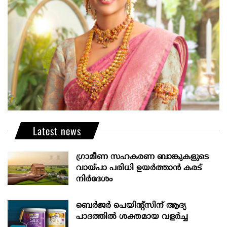
Latest news
ഗ്രാമീണ സഹകരണ ബാങ്കുകളുടെ
വായ്പാ പരിധി ഉയർത്താൻ കരട്
നിർദേശം
ബെർജർ പെയിന്റ്സിന് ആദ്യ
പാദത്തിൽ ശക്തമായ വളർച്ച