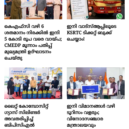
കെഎഫ്സി വഴി 6
ഇനി വാട്‌സ്ആപ്പിലൂടെ
ശതമാനം നിരക്കിൽ ഇനി
KSRTC ടിക്കറ്റ് ബുക്ക്
5 കോടി രൂപ വരെ വായ്പ;
ചെയ്യാം!
CMEDP മൂന്നാം പതിപ്പ്
മുഖ്യമന്ത്രി ഉദ്ഘാടനം
ചെയ്തു
ലൈറ്റ് കോമ്പോസിറ്റ്
ഇനി വിമാനങ്ങള്‍ വഴി
ഗ്യാസ് സിലിണ്ടർ
ടൂറിസം വളരും;
അവതരിപ്പിച്ച്
വിനോദസഞ്ചാര
ബിപിസിഎൽ
മന്ത്രാലയവും