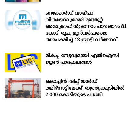
റെക്കോർഡ് വായ്പാ
വിതരണവുമായി മുത്തൂറ്റ്
മൈക്രോഫിൻ; ഒന്നാം പാദ ലാഭം 81
കോടി രൂപ, മുൻവർഷത്തെ
അപേക്ഷിച്ച് 12 ഇരട്ടി വർദ്ധനവ്
മികച്ച നേട്ടവുമായി എൽഐസി
ജൂൺ പാദഫലങ്ങൾ
കൊച്ചിന്‍ ഷിപ്പ് യാർഡ്
തമിഴ്നാട്ടിലേക്ക്; തൂത്തുക്കുടിയിൽ
2,000 കോടിയുടെ പദ്ധതി