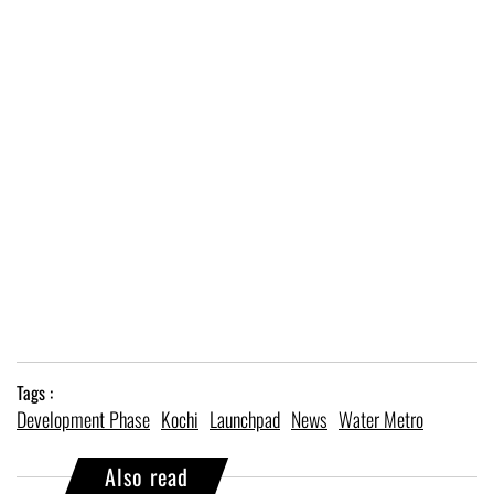
Tags :
Development Phase
Kochi
Launchpad
News
Water Metro
Also read