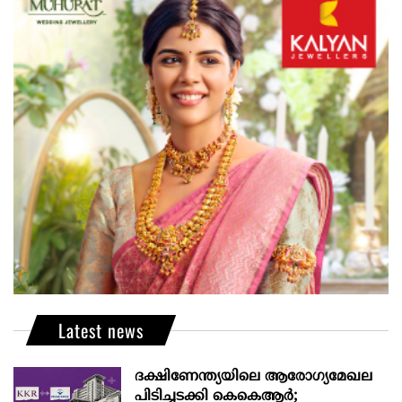
Latest news
ദക്ഷിണേന്ത്യയിലെ ആരോഗ്യമേഖല
പിടിച്ചടക്കി കെകെആർ;