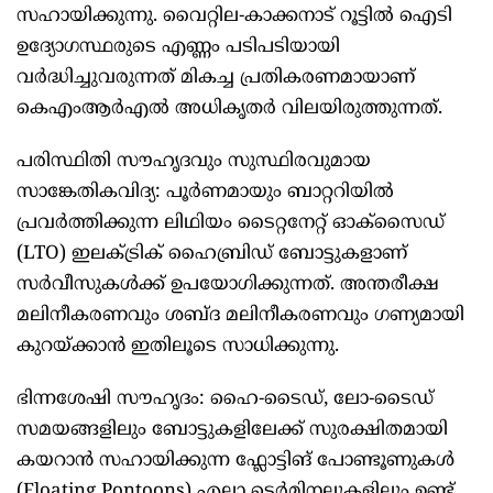
സഹായിക്കുന്നു. വൈറ്റില-കാക്കനാട് റൂട്ടിൽ ഐടി
ഉദ്യോഗസ്ഥരുടെ എണ്ണം പടിപടിയായി
വർദ്ധിച്ചുവരുന്നത് മികച്ച പ്രതികരണമായാണ്
കെഎംആര്‍എല്‍ അധികൃതര്‍ വിലയിരുത്തുന്നത്.
പരിസ്ഥിതി സൗഹൃദവും സുസ്ഥിരവുമായ
സാങ്കേതികവിദ്യ: പൂർണമായും ബാറ്ററിയിൽ
പ്രവർത്തിക്കുന്ന ലിഥിയം ടൈറ്റനേറ്റ് ഓക്സൈഡ്
(LTO) ഇലക്ട്രിക് ഹൈബ്രിഡ് ബോട്ടുകളാണ്
സര്‍വീസുകള്‍ക്ക് ഉപയോഗിക്കുന്നത്. അന്തരീക്ഷ
മലിനീകരണവും ശബ്ദ മലിനീകരണവും ഗണ്യമായി
കുറയ്ക്കാൻ ഇതിലൂടെ സാധിക്കുന്നു.
ഭിന്നശേഷി സൗഹൃദം: ഹൈ-ടൈഡ്, ലോ-ടൈഡ്
സമയങ്ങളിലും ബോട്ടുകളിലേക്ക് സുരക്ഷിതമായി
കയറാൻ സഹായിക്കുന്ന ഫ്ലോട്ടിങ് പോണ്ടൂണുകൾ
(Floating Pontoons) എല്ലാ ടെർമിനലുകളിലും ഉണ്ട്.