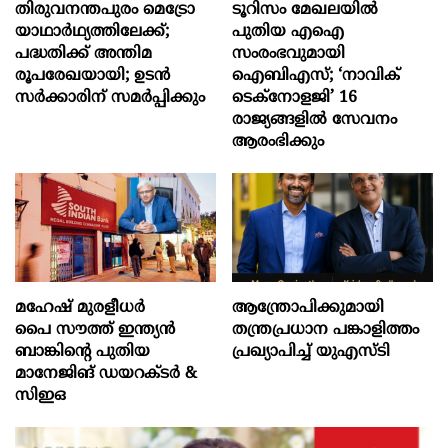
തിരുവനന്തപുരം മെട്രോ
ടൂറിസം മേഖലയിൽ
യാഥാർഥ്യത്തിലേക്ക്;
പുതിയ എഐ
പദ്ധതിക്ക് അന്തിമ
സംരംഭവുമായി
രൂപരേഖയായി; ഉടൻ
ഐബിഎസ്; ‘നാവിക്
സർക്കാരിന് സമർപ്പിക്കും
ടെക്‌നോളജി’ 16
രാജ്യങ്ങളിൽ സേവനം
ആരംഭിക്കും
മഹേഷ് മുരളീധർ
ആന്ത്രോപിക്കുമായി
പൈ സൗത്ത് ഇന്ത്യൻ
തന്ത്രപ്രധാന പങ്കാളിത്തം
ബാങ്കിന്റെ പുതിയ
പ്രഖ്യാപിച്ച് യു‌എസ്‌ടി
മാനേജിങ് ഡയറക്ടർ &
സിഇഒ