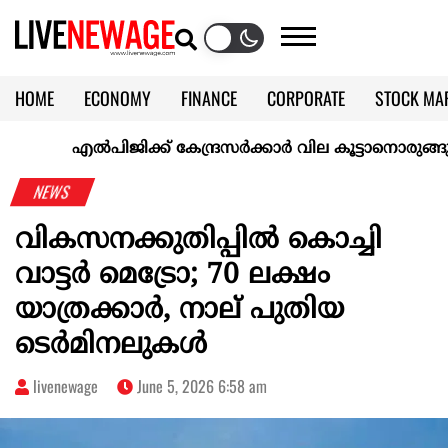
HOME
ECONOMY
FINANCE
CORPORATE
STOCK MA
CALENDAR
KERALA @70
എല്‍പിജിക്ക് കേന്ദ്രസർക്കാർ വില കൂട്ടാനൊരുങ്ങുന്നുവെന്ന് 
NEWS
വികസനക്കുതിപ്പിൽ കൊച്ചി
വാട്ടർ മെട്രോ; 70 ലക്ഷം
യാത്രക്കാർ, നാല് പുതിയ
ടെർമിനലുകൾ
livenewage
June 5, 2026 6:58 am