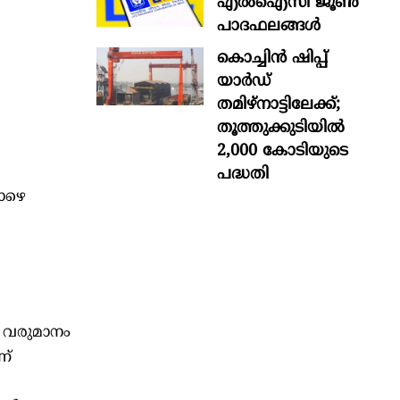
എൽഐസി ജൂൺ
പാദഫലങ്ങൾ
കൊച്ചിന്‍ ഷിപ്പ്
യാർഡ്
തമിഴ്നാട്ടിലേക്ക്;
തൂത്തുക്കുടിയിൽ
2,000 കോടിയുടെ
പദ്ധതി
ാഴെ
 വരുമാനം
ന്