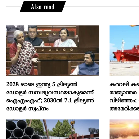
Also read
2028 ഓടെ ഇന്ത്യ 5 ട്രില്യണ്‍
കരവഴി കണ്
ഡോളര്‍ സമ്പദ്വ്യവസ്ഥയാകുമെന്ന്
രാജ്യാന്ത
ഐഎംഎഫ്; 2030ല്‍ 7.1 ട്രില്യണ്‍
വിഴിഞ്ഞം;
ഡോളര്‍ സ്വപ്നം
അമേരിക്കയ