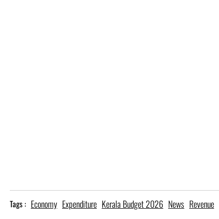
Economy
Expenditure
Kerala Budget 2026
News
Revenue
Tags :