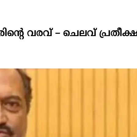
രിന്റെ വരവ് – ചെലവ് പ്രതീക