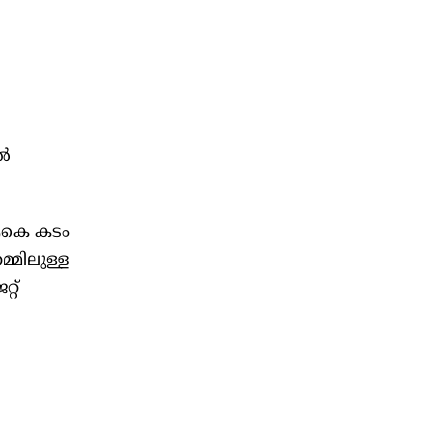
ിൽ
ആകെ കടം
്മിലുള്ള
റ്