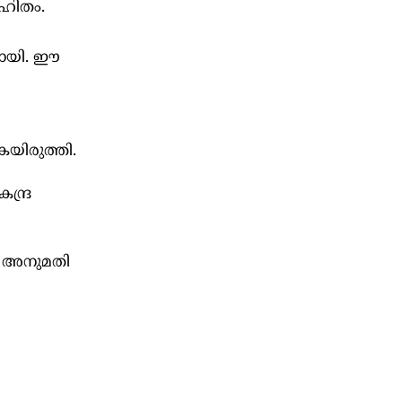
ിഹിതം.
ടായി. ഈ
യിരുത്തി.
്ദ്ര
് അനുമതി