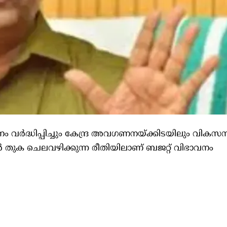
ാനം വർദ്ധിപ്പിച്ചും കേന്ദ്ര അവഗണനയ്ക്കിടയിലും വികസ
 തുക ചെലവഴിക്കുന്ന രീതിയിലാണ് ബജറ്റ് വിഭാവനം