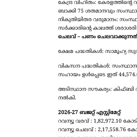
കേന്ദ്ര വിഹിതം: കേരളത്തിന്റെ 
ബാക്കി 75 ശതമാനവും സംസ്ഥാനം
നികുതിയിതര വരുമാനം: സംസ്ഥാ
സർക്കാരിന്റെ കാലത്ത് ശരാശരി
ചെലവ് – പണം ചെലവാക്കുന്നത
ക്ഷേമ പദ്ധതികൾ: സാമൂഹ്യ സു
വികസന പദ്ധതികൾ: സംസ്ഥാന പദ്ധ
സഹായം ഉൾപ്പെടെ ഇത് 44,574
അടിസ്ഥാന സൗകര്യം: കിഫ്ബി 
നൽകി.
2026-27 ബജറ്റ് എസ്റ്റിമേറ്റ്
റവന്യൂ വരവ് : 1,82,972.10 കോട
റവന്യൂ ചെലവ് : 2,17,558.76 ക