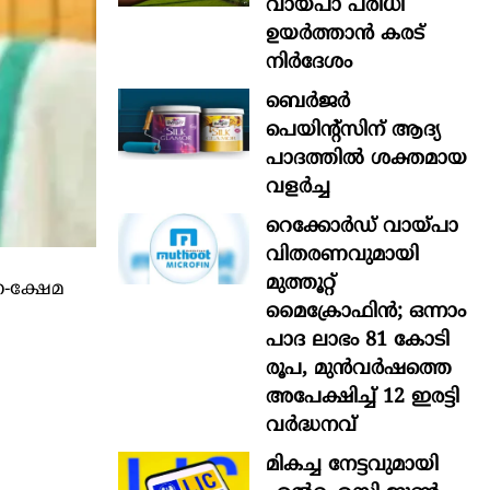
വായ്പാ പരിധി
ഉയർത്താൻ കരട്
നിർദേശം
ബെർജർ
പെയിന്റ്സിന് ആദ്യ
പാദത്തിൽ ശക്തമായ
വളർച്ച
റെക്കോർഡ് വായ്പാ
വിതരണവുമായി
മുത്തൂറ്റ്
ന-ക്ഷേമ
മൈക്രോഫിൻ; ഒന്നാം
പാദ ലാഭം 81 കോടി
രൂപ, മുൻവർഷത്തെ
അപേക്ഷിച്ച് 12 ഇരട്ടി
വർദ്ധനവ്
മികച്ച നേട്ടവുമായി