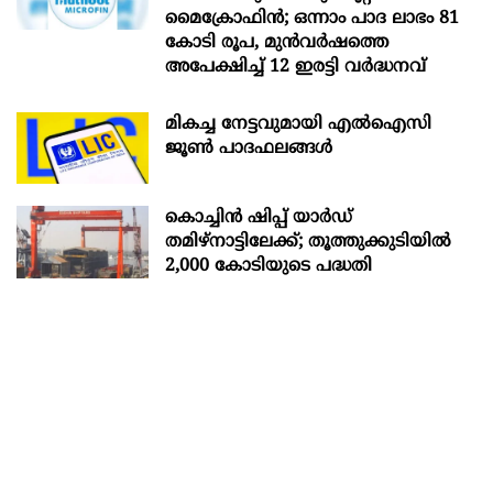
മൈക്രോഫിൻ; ഒന്നാം പാദ ലാഭം 81
കോടി രൂപ, മുൻവർഷത്തെ
അപേക്ഷിച്ച് 12 ഇരട്ടി വർദ്ധനവ്
മികച്ച നേട്ടവുമായി എൽഐസി
ജൂൺ പാദഫലങ്ങൾ
കൊച്ചിന്‍ ഷിപ്പ് യാർഡ്
തമിഴ്നാട്ടിലേക്ക്; തൂത്തുക്കുടിയിൽ
2,000 കോടിയുടെ പദ്ധതി