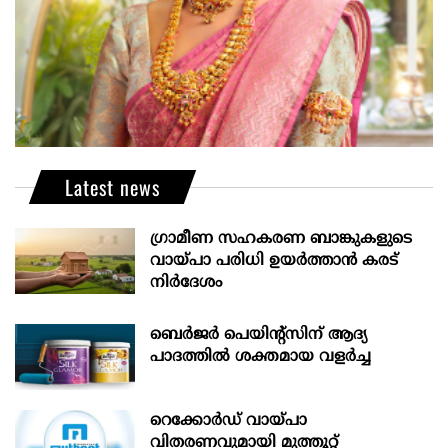
Latest news
ഗ്രാമീണ സഹകരണ ബാങ്കുകളുടെ
വായ്പാ പരിധി ഉയർത്താൻ കരട്
നിർദേശം
ബെർജർ പെയിന്റ്സിന് ആദ്യ
പാദത്തിൽ ശക്തമായ വളർച്ച
റെക്കോർഡ് വായ്പാ
വിതരണവുമായി മുത്തൂറ്റ്