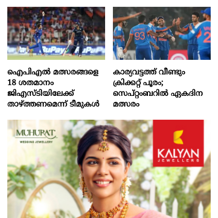
ഐപിഎൽ മത്സരങ്ങളെ
കാര്യവട്ടത്ത് വീണ്ടും
18 ശതമാനം
ക്രിക്കറ്റ് പൂരം;
ജിഎസ്ടിയിലേക്ക്
സെപ്റ്റംബറില്‍ ഏകദിന
താഴ്ത്തണമെന്ന് ടീമുകൾ
മത്സരം