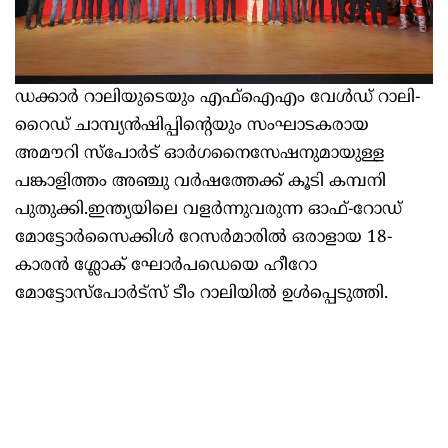
ഡക്കാര്‍ റാലിയുടെയും എഫ്ഐഎം വേള്‍ഡ് റാലി-
റൈഡ് ചാമ്പ്യന്‍ഷിപ്പിന്റെയും സംഘാടകരായ
അമൗറി സ്‌പോര്‍ട് ഓര്‍ഗനൈസേഷനുമായുള്ള
പങ്കാളിത്തം അഞ്ചു വര്‍ഷത്തേക്ക് കൂടി കമ്പനി
പുതുക്കി.ഇന്ത്യയിലെ വളര്‍ന്നുവരുന്ന ഓഫ്-റോഡ്
മോട്ടോര്‍സൈക്കിള്‍ റേസര്‍മാരില്‍ ഒരാളായ 18-
കാരന്‍ ശ്ലോക് ഘോര്‍പഡെയെ ഹീറോ
മോട്ടോസ്‌പോര്‍ട്‌സ് ടീം റാലിയില്‍ ഉള്‍പ്പെടുത്തി.