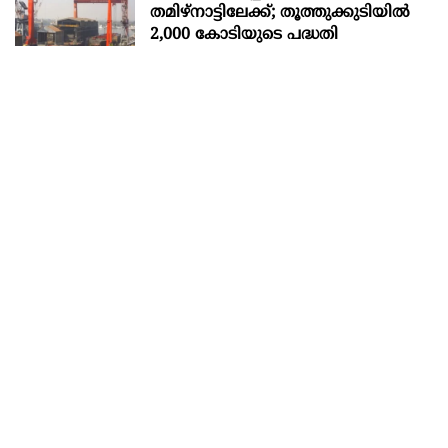
തമിഴ്നാട്ടിലേക്ക്; തൂത്തുക്കുടിയിൽ
2,000 കോടിയുടെ പദ്ധതി