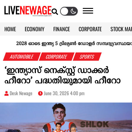
HOME
ECONOMY
FINANCE
CORPORATE
STOCK MA
CALENDAR
KERALA @70
2028 ഓടെ ഇന്ത്യ 5 ട്രില്യണ്‍ ഡോളര്‍ സമ്പദ്വ്യവസ്ഥയാകുമെ
AUTOMOBILE
CORPORATE
SPORTS
‘ഇന്ത്യാസ് നെക്സ്റ്റ് ഡാക്കർ
ഹീറോ’ പദ്ധതിയുമായി ഹീറോ
Desk Newage
June 30, 2026 4:00 pm