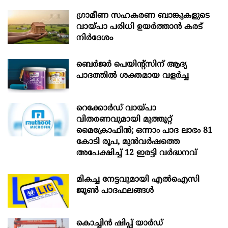
ഗ്രാമീണ സഹകരണ ബാങ്കുകളുടെ
വായ്പാ പരിധി ഉയർത്താൻ കരട്
നിർദേശം
ബെർജർ പെയിന്റ്സിന് ആദ്യ
പാദത്തിൽ ശക്തമായ വളർച്ച
റെക്കോർഡ് വായ്പാ
വിതരണവുമായി മുത്തൂറ്റ്
മൈക്രോഫിൻ; ഒന്നാം പാദ ലാഭം 81
കോടി രൂപ, മുൻവർഷത്തെ
അപേക്ഷിച്ച് 12 ഇരട്ടി വർദ്ധനവ്
മികച്ച നേട്ടവുമായി എൽഐസി
ജൂൺ പാദഫലങ്ങൾ
കൊച്ചിന്‍ ഷിപ്പ് യാർഡ്