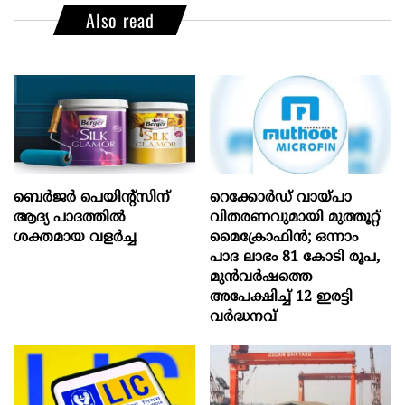
Also read
ബെർജർ പെയിന്റ്സിന്
റെക്കോർഡ് വായ്പാ
ആദ്യ പാദത്തിൽ
വിതരണവുമായി മുത്തൂറ്റ്
ശക്തമായ വളർച്ച
മൈക്രോഫിൻ; ഒന്നാം
പാദ ലാഭം 81 കോടി രൂപ,
മുൻവർഷത്തെ
അപേക്ഷിച്ച് 12 ഇരട്ടി
വർദ്ധനവ്