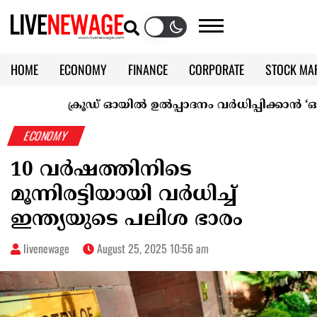
HOME
ECONOMY
FINANCE
CORPORATE
STOCK MA
CALENDAR
KERALA @70
ക്രൂഡ് ഓയിൽ ഉൽപ്പാദനം വർധിപ്പിക്കാൻ ‘ഒപെക് പ
ECONOMY
10 വര്‍ഷത്തിനിടെ
മൂന്നിരട്ടിയായി വർധിച്ച്
ഇന്ത്യയുടെ പലിശ ഭാരം
livenewage
August 25, 2025 10:56 am