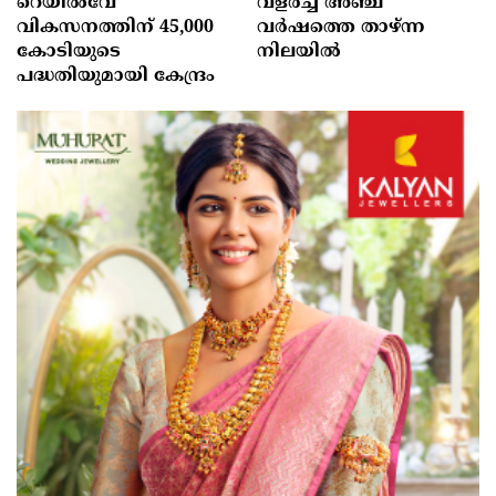
റെയിൽവേ
വളർച്ച അഞ്ച്
വികസനത്തിന് 45,000
വർഷത്തെ താഴ്ന്ന
കോടിയുടെ
നിലയിൽ
പദ്ധതിയുമായി കേന്ദ്രം