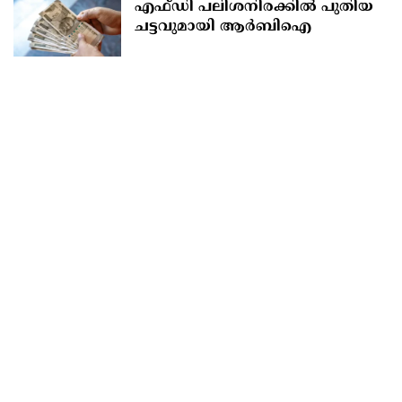
എഫ്‍ഡി പലിശനിരക്കിൽ പുതിയ
ചട്ടവുമായി ആർബിഐ