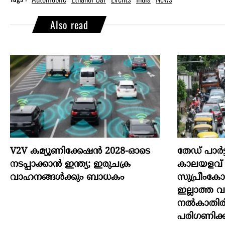
Also read
V2V കമ്യൂണിക്കേഷൻ 2028-ഓടെ
തേഡ് പാർട
നടപ്പാക്കാൻ ഇന്ത്യ; ഇരുചക്ര
കാലയളവ് വർ
വാഹനങ്ങൾക്കും ബാധകം
സുപ്രീംക
ഇല്ലാത്ത 
നൽകാതിരിക
പരിഗണിക്