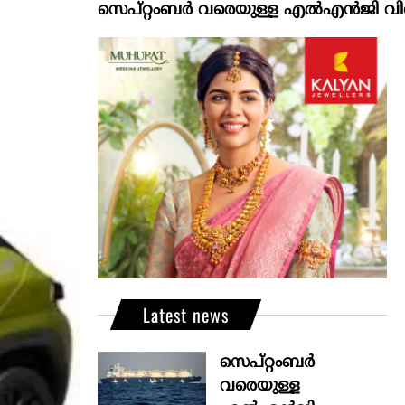
സെപ്റ്റംബർ വരെയുള്ള എൽഎൻജി വിതരണം ഉറപ്
Latest news
സെപ്റ്റംബർ
വരെയുള്ള