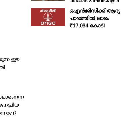
അധിക പലിശയിളവ്
ഒഎന്‍ജിസിക്ക് ആദ്യ
പാദത്തില്‍ ലാഭം
₹17,034 കോടി
്കുന്ന ഈ
തി
ഡലാണെന്ന
 ജനപ്രിയ
ന്നാണ്