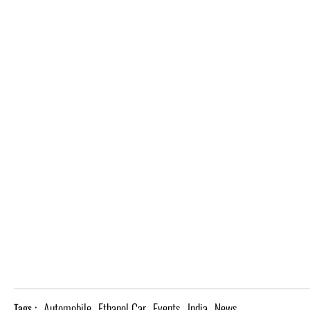
Automobile
Ethanol Car
Events
India
News
Tags :