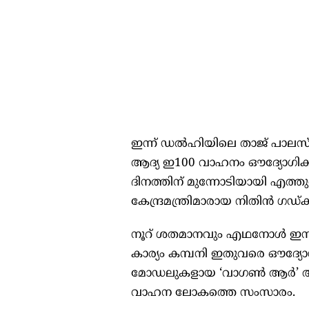
ഇന്ന് ഡൽഹിയിലെ താജ് പാലസ് ഹ
ആദ്യ ഇ100 വാഹനം ഔദ്യോഗികമായി
ദിനത്തിന് മുന്നോടിയായി എത്തു
കേന്ദ്രമന്ത്രിമാരായ നിതിൻ ഗഡ്
നൂറ് ശതമാനവും എഥനോൾ ഇന്
കാര്യം കമ്പനി ഇതുവരെ ഔദ്യോഗി
മോഡലുകളായ ‘വാഗൺ ആർ’ അല്ലെങ
വാഹന ലോകത്തെ സംസാരം.