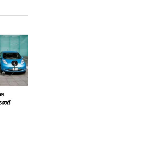
ടെ
ങ്ങ്