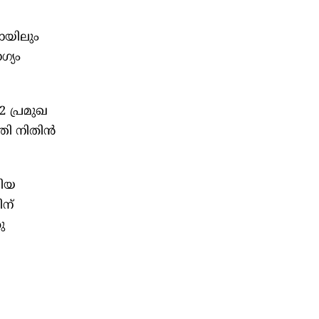
ഷോയിലും
ഗ്യം
12 പ്രമുഖ
ത്രി നിതിൻ
ലിയ
ിന്
ു