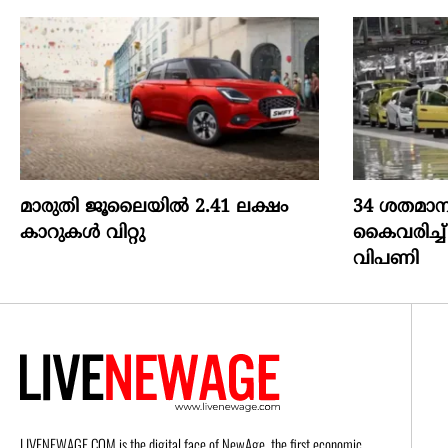
മാരുതി ജൂലൈയിൽ 2.41 ലക്ഷം
34 ശതമാന
കാറുകൾ വിറ്റു
കൈവരിച്ച്
വിപണി
LIVENEWAGE.COM is the digital face of NewAge, the first economic