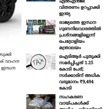
എൽഎൻജി
വിതരണം ഉറപ്പാക്കി
ഇന്ത്യ
രാജ്യത്തെ ഇന്ധന
ഗുണനിലവാരത്തില്‍
പ്രശ്‌നങ്ങളില്ലെന്ന്
പെട്രോളിയം
മന്ത്രാലയം
ുക്കി
ഐടിആര്‍ പുതുക്കി
രിക് വാഹന
സമർപ്പിച്ചത് 1.25
ദ ഇന്ധന
കോടി പേര്;
സർക്കാരിന് അധിക
വരുമാനം ₹9,494
കോടി
സഹകരണ
വായ്പകള്‍ക്ക്