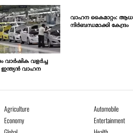
വാഹന കൈമാറ്റം: ആധ
നിർബന്ധമാക്കി കേന്ദ്രം
ം വാർഷിക വളർച്ച
 ഇന്ത്യൻ വാഹന
Agriculture
Automobile
Economy
Entertainment
Global
Health