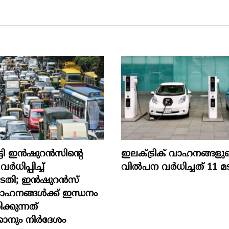
്ടി ഇൻഷുറൻസിന്റെ
ഇലക്ട്രിക് വാഹനങ്ങളു
ധിപ്പിച്ച്
വിൽപന വർധിച്ചത് 11 മട
ോടതി; ഇൻഷുറൻസ്
വാഹനങ്ങൾക്ക് ഇന്ധനം
്കുന്നത്
കാനും നിർദേശം