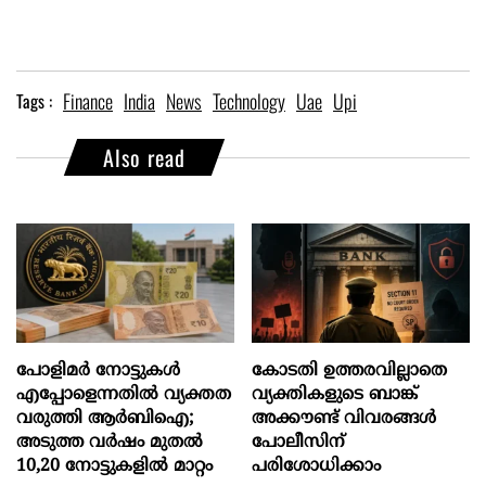
Finance
India
News
Technology
Uae
Upi
Tags :
Also read
പോളിമർ നോട്ടുകൾ
കോടതി ഉത്തരവില്ലാതെ
എപ്പോളെന്നതിൽ വ്യക്തത
വ്യക്തികളുടെ ബാങ്ക്
വരുത്തി ആർബിഐ;
അക്കൗണ്ട് വിവരങ്ങൾ
അടുത്ത വർഷം മുതൽ
പോലീസിന്
10,20 നോട്ടുകളിൽ മാറ്റം
പരിശോധിക്കാം