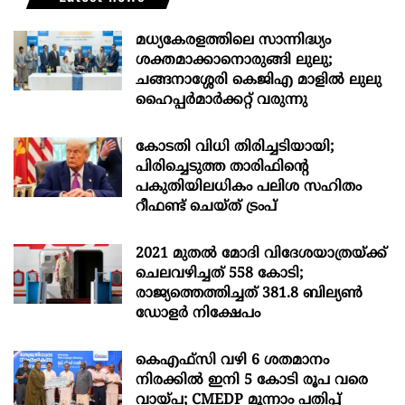
മധ്യകേരളത്തിലെ സാന്നിദ്ധ്യം
ശക്തമാക്കാനൊരുങ്ങി ലുലു;
ചങ്ങനാശ്ശേരി കെജിഎ മാളിൽ ലുലു
ഹൈപ്പർമാർക്കറ്റ് വരുന്നു
കോടതി വിധി തിരിച്ചടിയായി;
പിരിച്ചെടുത്ത താരിഫിന്‍റെ
പകുതിയിലധികം പലിശ സഹിതം
റീഫണ്ട് ചെയ്ത് ട്രംപ്
2021 മുതൽ മോദി വിദേശയാത്രയ്ക്ക്
ചെലവഴിച്ചത് 558 കോടി;
രാജ്യത്തെത്തിച്ചത് 381.8 ബില്യൺ
ഡോളർ നിക്ഷേപം
കെഎഫ്സി വഴി 6 ശതമാനം
നിരക്കിൽ ഇനി 5 കോടി രൂപ വരെ
വായ്പ; CMEDP മൂന്നാം പതിപ്പ്