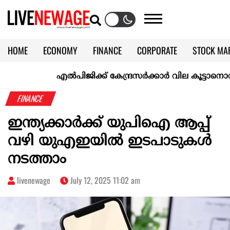
HOME
ECONOMY
FINANCE
CORPORATE
STOCK MA
CALENDAR
KERALA @70
എല്‍പിജിക്ക് കേന്ദ്രസർക്കാർ വില കൂട്ടാനൊരുങ്ങുന്നു
FINANCE
ഇന്ത്യക്കാര്‍ക്ക് യുപിഐ ആപ്പ്
വഴി യുഎഇയില്‍ ഇടപാടുകള്‍
നടത്താം
livenewage
July 12, 2025 11:02 am