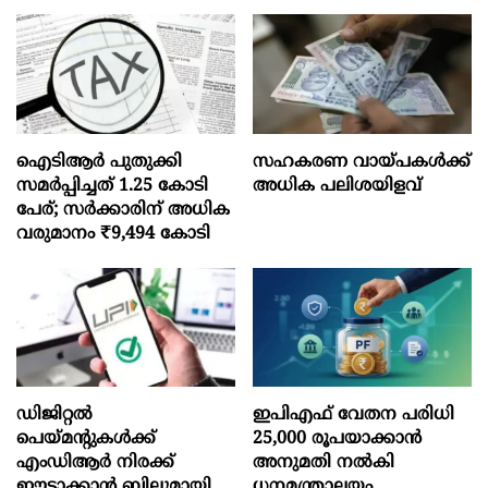
ഐടിആര്‍ പുതുക്കി
സഹകരണ വായ്പകള്‍ക്ക്
സമർപ്പിച്ചത് 1.25 കോടി
അധിക പലിശയിളവ്
പേര്; സർക്കാരിന് അധിക
വരുമാനം ₹9,494 കോടി
ഡിജിറ്റൽ
ഇപിഎഫ് വേതന പരിധി
പെയ്മന്റുകൾക്ക്
25,000 രൂപയാക്കാൻ
എംഡിആർ നിരക്ക്
അനുമതി നൽകി
ഈടാക്കാൻ ബില്ലുമായി
ധനമന്ത്രാലയം