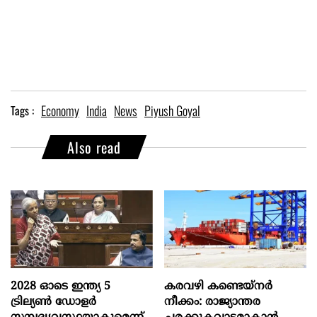
Economy
India
News
Piyush Goyal
Tags :
Also read
2028 ഓടെ ഇന്ത്യ 5
കരവഴി കണ്ടെയ്നർ
ട്രില്യണ്‍ ഡോളര്‍
നീക്കം: രാജ്യാന്തര