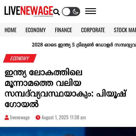
HOME
ECONOMY
FINANCE
CORPORATE
STOCK MA
CALENDAR
KERALA @70
2028 ഓടെ ഇന്ത്യ 5 ട്രില്യണ്‍ ഡോളര്‍ സമ്പദ്വ്യവസ്
ECONOMY
ഇന്ത്യ ലോകത്തിലെ
മൂന്നാമത്തെ വലിയ
സമ്പദ്‌വ്യവസ്ഥയാകും: പിയൂഷ്
ഗോയൽ
livenewage
August 1, 2025 11:38 am