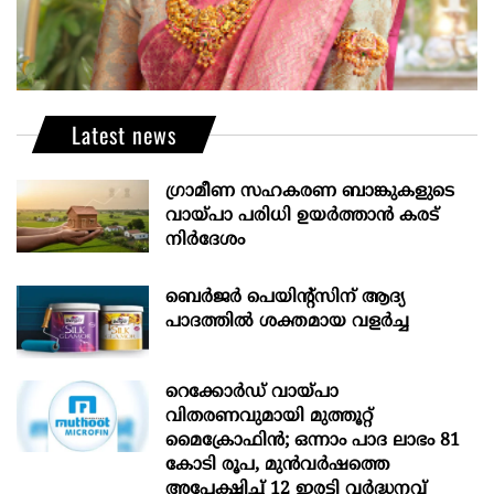
Latest news
ഗ്രാമീണ സഹകരണ ബാങ്കുകളുടെ
വായ്പാ പരിധി ഉയർത്താൻ കരട്
നിർദേശം
ബെർജർ പെയിന്റ്സിന് ആദ്യ
പാദത്തിൽ ശക്തമായ വളർച്ച
റെക്കോർഡ് വായ്പാ
വിതരണവുമായി മുത്തൂറ്റ്
മൈക്രോഫിൻ; ഒന്നാം പാദ ലാഭം 81
കോടി രൂപ, മുൻവർഷത്തെ
അപേക്ഷിച്ച് 12 ഇരട്ടി വർദ്ധനവ്