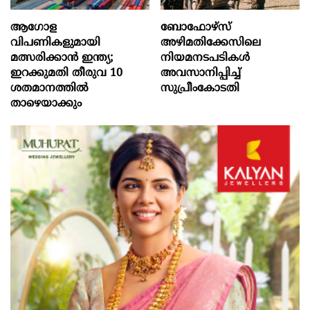
ആഗോള
ബോഫോഴ്‌സ്
വിപണികളുമായി
അഴിമതിക്കേസിലെ
മത്സരിക്കാൻ ഇന്ത്യ;
നിയമനടപടികൾ
ഇറക്കുമതി തീരുവ 10
അവസാനിപ്പിച്ച്
ശതമാനത്തിൽ
സുപ്രീംകോടതി
താഴെയാക്കും