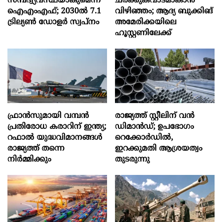
സമ്പദ്വ്യവസ്ഥയാകുമെന്ന്
ചരക്കുകവാടമാകാൻ
ഐഎംഎഫ്; 2030ല്‍ 7.1
വിഴിഞ്ഞം; ആദ്യ ബുക്കിങ്
ട്രില്യണ്‍ ഡോളര്‍ സ്വപ്നം
അമേരിക്കയിലെ
ഹൂസ്റ്റണിലേക്ക്
ഫ്രാൻസുമായി വമ്പന്‍
രാജ്യത്ത് സ്റ്റീലിന് വൻ
പ്രതിരോധ കരാറിന് ഇന്ത്യ;
ഡിമാൻഡ്; ഉപഭോഗം
റഫാല്‍ യുദ്ധവിമാനങ്ങള്‍
റെക്കോർഡിൽ,
രാജ്യത്ത് തന്നെ
ഇറക്കുമതി ആശ്രയത്വം
നിര്‍മ്മിക്കും
തുടരുന്നു