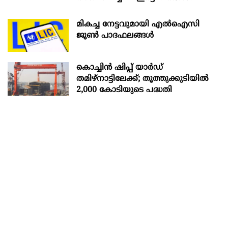
മികച്ച നേട്ടവുമായി എൽഐസി
ജൂൺ പാദഫലങ്ങൾ
കൊച്ചിന്‍ ഷിപ്പ് യാർഡ്
തമിഴ്നാട്ടിലേക്ക്; തൂത്തുക്കുടിയിൽ
2,000 കോടിയുടെ പദ്ധതി