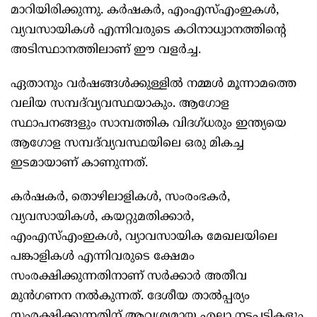
മാറിയിരിക്കുന്നു. കർഷകർ, എംഎസ്എംഇകൾ,
വ്യവസായികൾ എന്നിവരുടെ കഠിനാധ്വാനത്തിന്റെ
അടിസ്ഥാനത്തിലാണ് ഈ വളർച്ച.
ഏതാനും വർഷങ്ങൾക്കുള്ളിൽ നമ്മൾ മൂന്നാമത്തെ
വലിയ സമ്പദ്‌വ്യവസ്ഥയാകും. ആഗോള
സ്ഥാപനങ്ങളും സാമ്പത്തിക വിദഗ്ധരും ഇന്ത്യയെ
ആഗോള സമ്പദ്‌വ്യവസ്ഥയിലെ ഒരു മികച്ച
ഇടമായാണ് കാണുന്നത്.
കർഷകർ, തൊഴിലാളികൾ, സംരംഭകർ,
വ്യവസായികൾ, കയറ്റുമതിക്കാർ,
എംഎസ്എംഇകൾ, വ്യാവസായിക മേഖലയിലെ
പങ്കാളികൾ എന്നിവരുടെ ക്ഷേമം
സംരക്ഷിക്കുന്നതിനാണ് സർക്കാർ അതീവ
മുൻഗണന നൽകുന്നത്. ദേശീയ താൽപ്പര്യം
സംരക്ഷിക്കുന്നതിന് ആവശ്യമായ എല്ലാ നടപടികളും