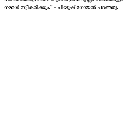
നമ്മൾ സ്വീകരിക്കും.’’ – പിയൂഷ് ഗോയൽ പറഞ്ഞു.