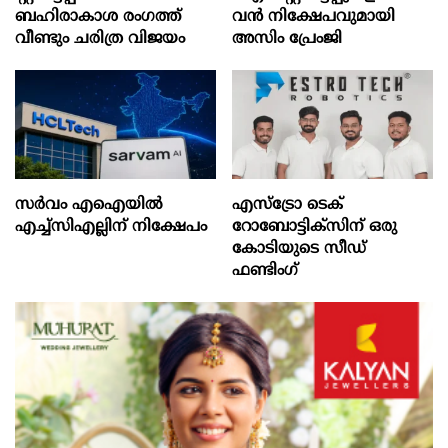
ബഹിരാകാശ രംഗത്ത്
വന്‍ നിക്ഷേപവുമായി
വീണ്ടും ചരിത്ര വിജയം
അസിം പ്രേംജി
സർവം എഐയിൽ
എസ്‌ട്രോ ടെക്
എച്ച്സിഎല്ലിന് നിക്ഷേപം
റോബോട്ടിക്‌സിന് ഒരു
കോടിയുടെ സീഡ്
ഫണ്ടിംഗ്