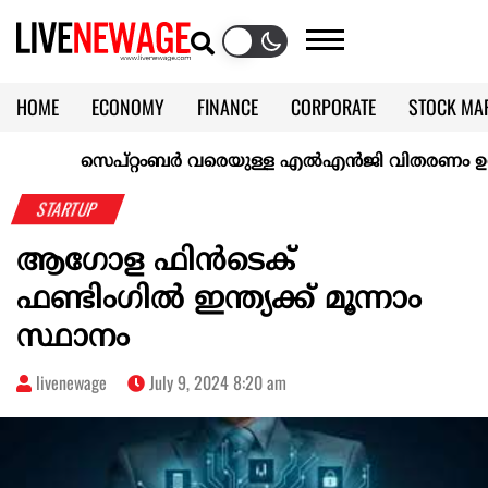
HOME
ECONOMY
FINANCE
CORPORATE
STOCK MA
CALENDAR
KERALA @70
സെപ്റ്റംബർ വരെയുള്ള എൽഎൻജി വിതരണം ഉറപ്പാക്കി
STARTUP
ആഗോള ഫിൻടെക്
ഫണ്ടിംഗിൽ ഇന്ത്യക്ക് മൂന്നാം
സ്ഥാനം
livenewage
July 9, 2024 8:20 am