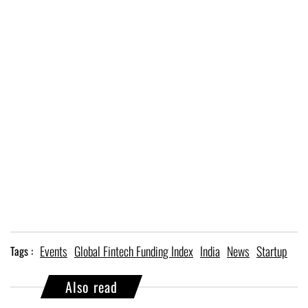
Events
Global Fintech Funding Index
India
News
Startup
Tags :
Also read