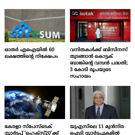
ഓതര്‍ എഐയില്‍ 60
വനിതകൾക്ക് ബിസിനസ്
ലക്ഷത്തിന്റെ നിക്ഷേപം
തുടങ്ങാൻ കൊട്ടക്
ബാങ്കിൻ്റെ വമ്പൻ പദ്ധതി;
3 കോടി രൂപയുടെ
സഹായം
കേരളാ സ്പേസ്ടെക്
യുഎസിലെ 11 മുന്‍നിര
സ്റ്റാർട്ടപ്പ് ‘ഹെക്സ്20’ക്ക്
ഐടി സ്റ്റാര്‍ട്ടപ്പുകളില്‍