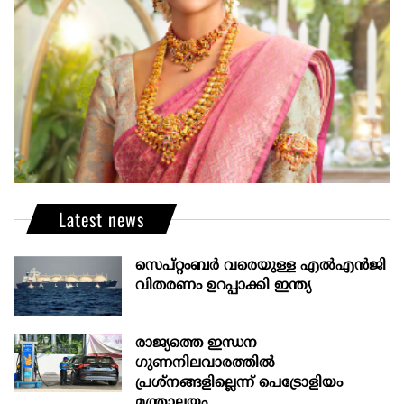
Latest news
സെപ്റ്റംബർ വരെയുള്ള എൽഎൻജി
വിതരണം ഉറപ്പാക്കി ഇന്ത്യ
രാജ്യത്തെ ഇന്ധന
ഗുണനിലവാരത്തില്‍
പ്രശ്‌നങ്ങളില്ലെന്ന് പെട്രോളിയം
മന്ത്രാലയം