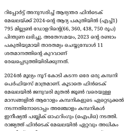
റിപ്പോർട്ട് അനുസരിച്ച് ആഭ്യന്തര ഫിൻടെക്
മേഖലയ്ക്ക് 2024-ൻ്റെ ആദ്യ പകുതിയിൽ (എച്ച്1)
795 മില്ല്യൺ ഡോളറിന്റെ(66, 360, 438, 750 രൂപ)
പിന്തുണ ലഭിച്ചു. അതേസമയം, 2023 ന്റെ രണ്ടാം
പകുതിയുമായി താരതമ്യം ചെയ്യുമ്പോൾ 11
ശതമാനത്തിന്റെ കുറവാണ്
രേഖപ്പെടുത്തിയിരിക്കുന്നത്.
2024ൽ മൂല്യം നൂറ് കോടി കടന്ന ഒരേ ഒരു കമ്പനി
പെർഫിയസ് മാത്രമാണ്. കൂടാതെ ഫിൻടെക്
മേഖലയിൽ ജനുവരി മുതൽ ജൂൺ വരെയുള്ള
മാസങ്ങളിൽ ആറോളം കമ്പനികളുടെ ഏറ്റെടുക്കൽ
നടന്നതിനോടൊപ്പം അഞ്ചോളം കമ്പനികൾ
ഇനീഷ്യൽ പബ്ലിക് ഓഫറിംഗും (ഐപിഒ) നടത്തി.
രാജ്യത്ത് ഫിൻടെക് മേഖലയിൽ ഏറ്റവും അധികം