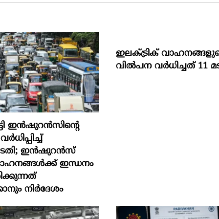
ഇലക്ട്രിക് വാഹനങ്ങളു
വിൽപന വർധിച്ചത് 11 മട
്ടി ഇൻഷുറൻസിന്റെ
ധിപ്പിച്ച്
ോടതി; ഇൻഷുറൻസ്
വാഹനങ്ങൾക്ക് ഇന്ധനം
്കുന്നത്
കാനും നിർദേശം