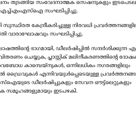
ീലനം തുടങ്ങിയ സംവേദനാത്മക സെഷനുകളും ഇടപെടല
ും എച്ച്എംഎസ്ഐ സംഘടിപ്പിച്ചു.
സുസ്ഥിരത കേന്ദ്രീകരിച്ചുള്ള നിരവധി പ്രവർത്തനങ്ങളി
ി വാരാഘോഷവും സംഘടിപ്പിച്ചു.
ഷത്തിൻ്റെ ഭാഗമായി, ഡീലർഷിപ്പിൽ സന്ദർശിക്കുന്ന എല
രണം ചെയ്യുക, പ്ലാസ്റ്റിക് മലിനീകരണത്തിൻ്റെ ദോ
ള അവബോധ കാമ്പെയ്‌നുകൾ, ഒന്നിലധികം നഗരങ്ങളിലും
ീൽ ഡ്രൈവുകൾ എന്നിവയുൾപ്പെടെയുള്ള പ്രവർത്തനങ്ങ
ംഎസ്ഐയുടെ ഡീലർഷിപ്പുകളും സേവന ഔട്ട്‌ലെറ്റുകളും
ശിക സമൂഹങ്ങളുമായും ഇടപഴകി.