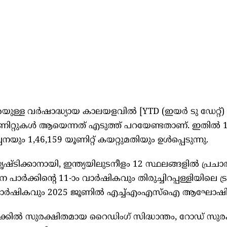
ള്ള വർഷാദ്ധ്യായ കാലയളവിൽ [YTD (ഇയർ ടു ഡേറ്റ്) 
ൂണിറ്റുകൾ ആയെന്നത് എടുത്ത് പറയേണ്ടതാണ്. ഇതിൽ 1
യും 1,46,159 യൂണിറ്റ് കയറ്റുമതിയും ഉൾപ്പെടുന്നു.
ിക്കാനായി, ഇന്ത്യയിലുടനീളം 12 സ്ഥലങ്ങളിൽ പ്രച
 പാർക്കിൻ്റെ 11-ാം വാർഷികവും തിരുച്ചിറപ്പള്ളിയിലെ ട്
ം വാർഷികവും 2025 ജൂണിൽ എച്ച്എംഎസ്ഐ ആഘോഷിച്
്കിൽ സുരക്ഷിതമായ റൈഡിംഗ് സിദ്ധാന്തം, റോഡ് സുര