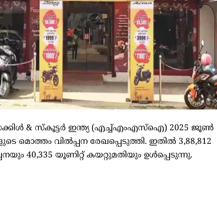
കിള്‍ & സ്‌കൂട്ടർ ഇന്ത്യ (എച്ച്എംഎസ്ഐ) 2025 ജൂൺ
ളുടെ മൊത്തം വിൽപ്പന രേഖപ്പെടുത്തി. ഇതിൽ 3,88,812
നയും 40,335 യൂണിറ്റ് കയറ്റുമതിയും ഉൾപ്പെടുന്നു.