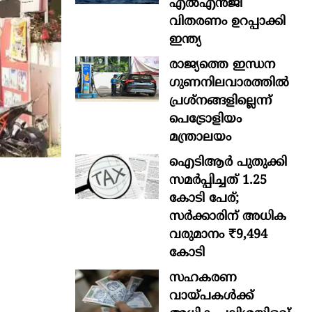
എൽഎൻജി
വിതരണം ഉറപ്പാക്കി
ഇന്ത്യ
രാജ്യത്തെ ഇന്ധന
ഗുണനിലവാരത്തില്‍
പ്രശ്‌നങ്ങളില്ലെന്ന്
പെട്രോളിയം
മന്ത്രാലയം
ഐടിആര്‍ പുതുക്കി
സമർപ്പിച്ചത് 1.25
കോടി പേര്;
സർക്കാരിന് അധിക
വരുമാനം ₹9,494
കോടി
സഹകരണ
വായ്പകള്‍ക്ക്