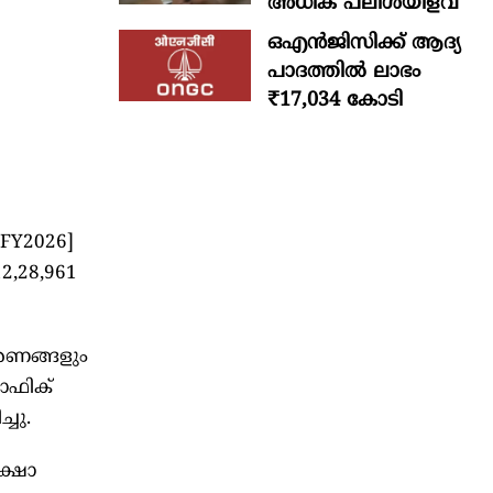
അധിക പലിശയിളവ്
ഒഎന്‍ജിസിക്ക് ആദ്യ
പാദത്തില്‍ ലാഭം
₹17,034 കോടി
FY2026]
2,28,961
ാരണങ്ങളും
രാഫിക്
ചു.
ക്ഷാ