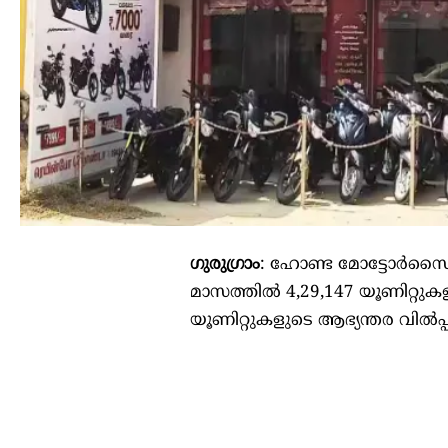
ഗുരുഗ്രാം
: ഹോണ്ട മോട്ടോർസൈക്
മാസത്തിൽ 4,29,147 യൂണിറ്റുക
യൂണിറ്റുകളുടെ ആഭ്യന്തര വിൽപ്പ