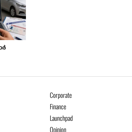
ാർ
Corporate
Finance
Launchpad
Opinion