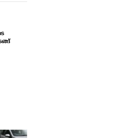
ടെ
ങ്ങ്