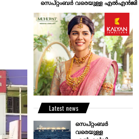
സെപ്റ്റംബർ വരെയുള്ള എൽഎൻജി വിതരണം ഉ
Latest news
സെപ്റ്റംബർ
വരെയുള്ള