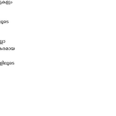
ുകളും
ലൂടെ
്ലാ
ഷകരമായ
ളിലൂടെ