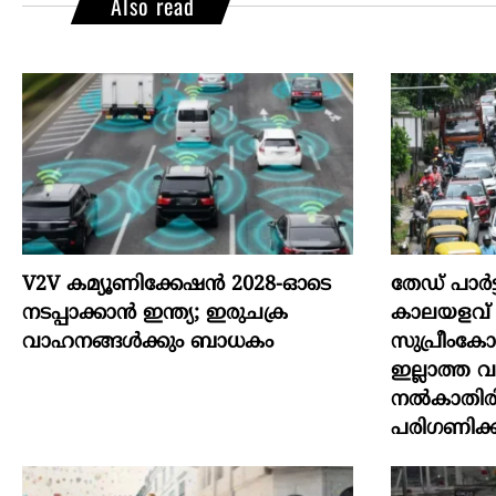
Also read
V2V കമ്യൂണിക്കേഷൻ 2028-ഓടെ
തേഡ് പാർട
നടപ്പാക്കാൻ ഇന്ത്യ; ഇരുചക്ര
കാലയളവ് വർ
വാഹനങ്ങൾക്കും ബാധകം
സുപ്രീംക
ഇല്ലാത്ത 
നൽകാതിരിക
പരിഗണിക്