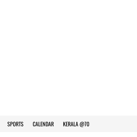
SPORTS
CALENDAR
KERALA @70