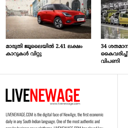
മാരുതി ജൂലൈയിൽ 2.41 ലക്ഷം
34 ശതമാന
കാറുകൾ വിറ്റു
കൈവരിച്ച്
വിപണി
LIVENEWAGE.COM is the digital face of NewAge, the first economic
daily in any South Indian language. One of the most authentic and