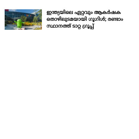
ഇന്ത്യയിലെ ഏറ്റവും ആകര്‍ഷക
തൊഴിലുടമയായി ഗൂഗിള്‍; രണ്ടാം
സ്ഥാനത്ത് ടാറ്റ ഗ്രൂപ്പ്