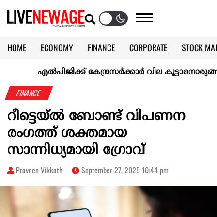
HOME
ECONOMY
FINANCE
CORPORATE
STOCK MA
CALENDAR
KERALA @70
എല്‍പിജിക്ക് കേന്ദ്രസർക്കാർ വില കൂട്ടാനൊരുങ്ങുന്നുവെന്
FINANCE
റീട്ടെയ്ല്‍ ബോണ്ട് വിപണന
രംഗത്ത് ശക്തമായ
സാന്നിധ്യമായി ഗ്രോവ്
Praveen Vikkath
September 27, 2025 10:44 pm