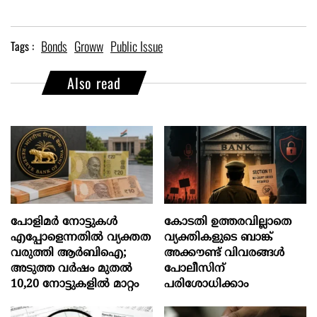
Bonds
Groww
Public Issue
Tags :
Also read
പോളിമർ നോട്ടുകൾ
കോടതി ഉത്തരവില്ലാതെ
എപ്പോളെന്നതിൽ വ്യക്തത
വ്യക്തികളുടെ ബാങ്ക്
വരുത്തി ആർബിഐ;
അക്കൗണ്ട് വിവരങ്ങൾ
അടുത്ത വർഷം മുതൽ
പോലീസിന്
10,20 നോട്ടുകളിൽ മാറ്റം
പരിശോധിക്കാം