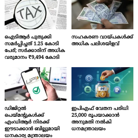
ഐടിആര്‍ പുതുക്കി
സഹകരണ വായ്പകള്‍ക്ക്
സമർപ്പിച്ചത് 1.25 കോടി
അധിക പലിശയിളവ്
പേര്; സർക്കാരിന് അധിക
വരുമാനം ₹9,494 കോടി
ഡിജിറ്റൽ
ഇപിഎഫ് വേതന പരിധി
പെയ്മന്റുകൾക്ക്
25,000 രൂപയാക്കാൻ
എംഡിആർ നിരക്ക്
അനുമതി നൽകി
ഈടാക്കാൻ ബില്ലുമായി
ധനമന്ത്രാലയം
ധനകാര്യ മന്ത്രാലയം