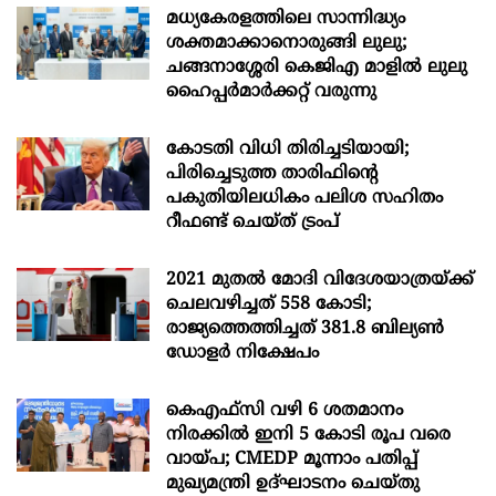
മധ്യകേരളത്തിലെ സാന്നിദ്ധ്യം
ശക്തമാക്കാനൊരുങ്ങി ലുലു;
ചങ്ങനാശ്ശേരി കെജിഎ മാളിൽ ലുലു
ഹൈപ്പർമാർക്കറ്റ് വരുന്നു
കോടതി വിധി തിരിച്ചടിയായി;
പിരിച്ചെടുത്ത താരിഫിന്‍റെ
പകുതിയിലധികം പലിശ സഹിതം
റീഫണ്ട് ചെയ്ത് ട്രംപ്
2021 മുതൽ മോദി വിദേശയാത്രയ്ക്ക്
ചെലവഴിച്ചത് 558 കോടി;
രാജ്യത്തെത്തിച്ചത് 381.8 ബില്യൺ
ഡോളർ നിക്ഷേപം
കെഎഫ്സി വഴി 6 ശതമാനം
നിരക്കിൽ ഇനി 5 കോടി രൂപ വരെ
വായ്പ; CMEDP മൂന്നാം പതിപ്പ്
മുഖ്യമന്ത്രി ഉദ്ഘാടനം ചെയ്തു