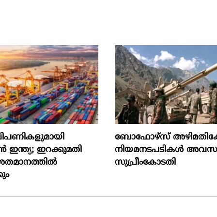
പണികളുമായി
ബോഫോഴ്‌സ് അഴിമതിക്
ൻ ഇന്ത്യ; ഇറക്കുമതി
നിയമനടപടികൾ അവസാനിപ
 ശതമാനത്തിൽ
സുപ്രീംകോടതി
ും