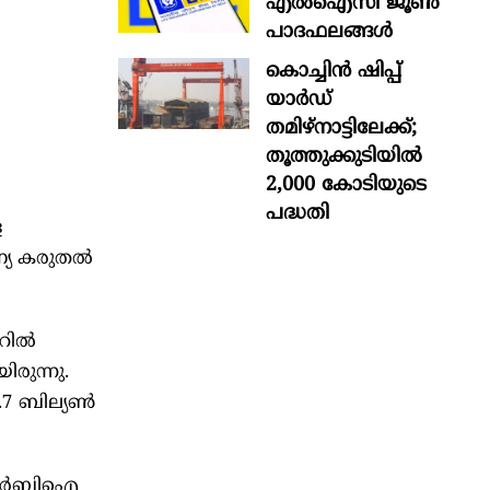
എൽഐസി ജൂൺ
പാദഫലങ്ങൾ
കൊച്ചിന്‍ ഷിപ്പ്
യാർഡ്
തമിഴ്നാട്ടിലേക്ക്;
തൂത്തുക്കുടിയിൽ
2,000 കോടിയുടെ
പദ്ധതി
ള
ണ്യ കരുതൽ
ില്‍
രുന്നു.
.7 ബില്യണ്‍
് ആർബിഐ