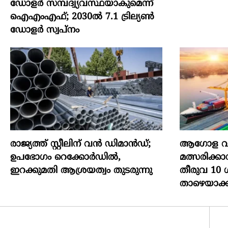
ഡോളര്‍ സമ്പദ്വ്യവസ്ഥയാകുമെന്ന്
ഐഎംഎഫ്; 2030ല്‍ 7.1 ട്രില്യണ്‍
ഡോളര്‍ സ്വപ്നം
രാജ്യത്ത് സ്റ്റീലിന് വൻ ഡിമാൻഡ്;
ആഗോള വി
ഉപഭോഗം റെക്കോർഡിൽ,
മത്സരിക്കാ
ഇറക്കുമതി ആശ്രയത്വം തുടരുന്നു
തീരുവ 10
താഴെയാക്ക