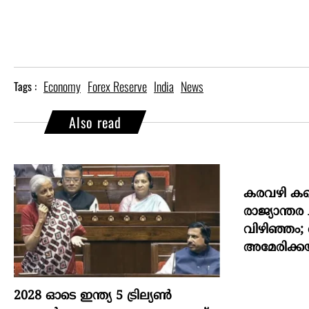
Economy
Forex Reserve
India
News
Tags :
Also read
കരവഴി കണ്
രാജ്യാന്ത
വിഴിഞ്ഞം;
അമേരിക്കയ
2028 ഓടെ ഇന്ത്യ 5 ട്രില്യണ്‍