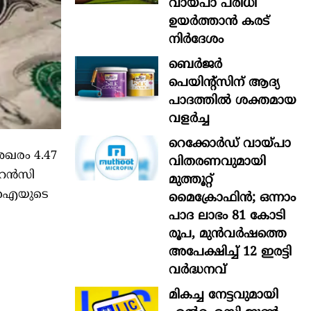
വായ്പാ പരിധി
ഉയർത്താൻ കരട്
നിർദേശം
ബെർജർ
പെയിന്റ്സിന് ആദ്യ
പാദത്തിൽ ശക്തമായ
വളർച്ച
റെക്കോർഡ് വായ്പാ
േഖരം 4.47
വിതരണവുമായി
ന്‍സി
മുത്തൂറ്റ്
ബിഐയുടെ
മൈക്രോഫിൻ; ഒന്നാം
പാദ ലാഭം 81 കോടി
രൂപ, മുൻവർഷത്തെ
അപേക്ഷിച്ച് 12 ഇരട്ടി
വർദ്ധനവ്
മികച്ച നേട്ടവുമായി