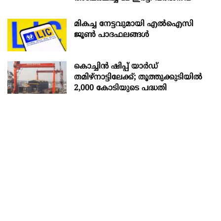
മികച്ച നേട്ടവുമായി എൽഐസി
ജൂൺ പാദഫലങ്ങൾ
കൊച്ചിന്‍ ഷിപ്പ് യാർഡ്
തമിഴ്നാട്ടിലേക്ക്; തൂത്തുക്കുടിയിൽ
2,000 കോടിയുടെ പദ്ധതി