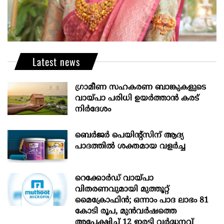
Latest news
ഗ്രാമീണ സഹകരണ ബാങ്കുകളുടെ
വായ്പാ പരിധി ഉയർത്താൻ കരട്
നിർദേശം
ബെർജർ പെയിന്റ്സിന് ആദ്യ
പാദത്തിൽ ശക്തമായ വളർച്ച
റെക്കോർഡ് വായ്പാ
വിതരണവുമായി മുത്തൂറ്റ്
മൈക്രോഫിൻ; ഒന്നാം പാദ ലാഭം 81
കോടി രൂപ, മുൻവർഷത്തെ
അപേക്ഷിച്ച് 12 ഇരട്ടി വർദ്ധനവ്