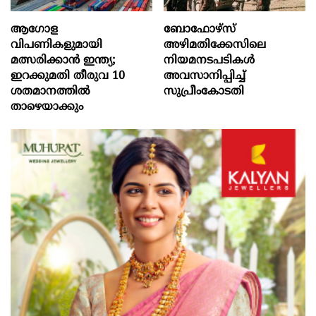
ആഗോള
ബോഫോഴ്‌സ്
വിപണികളുമായി
അഴിമതിക്കേസിലെ
മത്സരിക്കാൻ ഇന്ത്യ;
നിയമനടപടികൾ
ഇറക്കുമതി തീരുവ 10
അവസാനിപ്പിച്ച്
ശതമാനത്തിൽ
സുപ്രീംകോടതി
താഴെയാക്കും