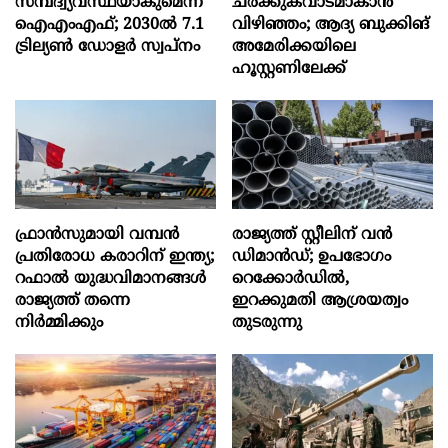
സമ്പദ്വ്യവസ്ഥയാകുമെന്ന്
ചരക്കുകവാടമാകാൻ
ഐഎംഎഫ്; 2030ല്‍ 7.1
വിഴിഞ്ഞം; ആദ്യ ബുക്കിങ്
ട്രില്യണ്‍ ഡോളര്‍ സ്വപ്നം
അമേരിക്കയിലെ
ഹൂസ്റ്റണിലേക്ക്
ഫ്രാൻസുമായി വമ്പന്‍
രാജ്യത്ത് സ്റ്റീലിന് വൻ
പ്രതിരോധ കരാറിന് ഇന്ത്യ;
ഡിമാൻഡ്; ഉപഭോഗം
റഫാല്‍ യുദ്ധവിമാനങ്ങള്‍
റെക്കോർഡിൽ,
രാജ്യത്ത് തന്നെ
ഇറക്കുമതി ആശ്രയത്വം
നിര്‍മ്മിക്കും
തുടരുന്നു