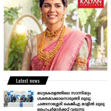
Latest news
മധ്യകേരളത്തിലെ സാന്നിദ്ധ്യം
ശക്തമാക്കാനൊരുങ്ങി ലുലു;
ചങ്ങനാശ്ശേരി കെജിഎ മാളിൽ ലുലു
ഹൈപ്പർമാർക്കറ്റ് വരുന്നു