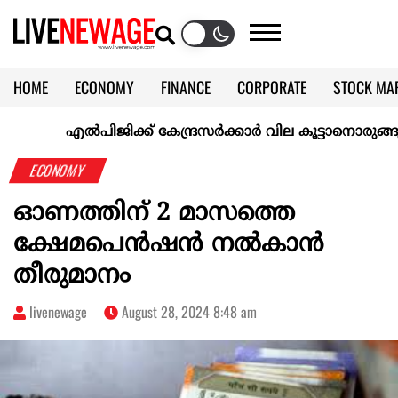
HOME
ECONOMY
FINANCE
CORPORATE
STOCK MA
CALENDAR
KERALA @70
എല്‍പിജിക്ക് കേന്ദ്രസർക്കാർ വില കൂട്ടാനൊരുങ്ങുന്നുവെന്ന
ECONOMY
ഓണത്തിന് 2 മാസത്തെ
ക്ഷേമപെൻഷൻ നൽകാൻ
തീരുമാനം
livenewage
August 28, 2024 8:48 am