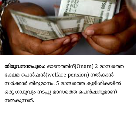
തിരുവനന്തപുരം
: ഓണത്തിന്(Onam) 2 മാസത്തെ
ക്ഷേമ പെൻഷൻ(welfare pension) നൽകാൻ
സർക്കാർ തീരുമാനം. 5 മാസത്തെ കുടിശികയിൽ
ഒരു ഗഡുവും നടപ്പു മാസത്തെ പെൻഷനുമാണ്
നൽകുന്നത്.