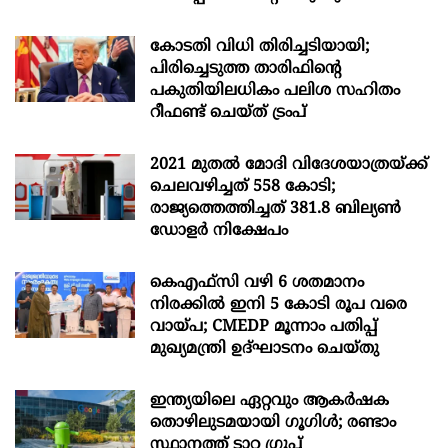
കോടതി വിധി തിരിച്ചടിയായി;
പിരിച്ചെടുത്ത താരിഫിന്‍റെ
പകുതിയിലധികം പലിശ സഹിതം
റീഫണ്ട് ചെയ്ത് ട്രംപ്
2021 മുതൽ മോദി വിദേശയാത്രയ്ക്ക്
ചെലവഴിച്ചത് 558 കോടി;
രാജ്യത്തെത്തിച്ചത് 381.8 ബില്യൺ
ഡോളർ നിക്ഷേപം
കെഎഫ്സി വഴി 6 ശതമാനം
നിരക്കിൽ ഇനി 5 കോടി രൂപ വരെ
വായ്പ; CMEDP മൂന്നാം പതിപ്പ്
മുഖ്യമന്ത്രി ഉദ്ഘാടനം ചെയ്തു
ഇന്ത്യയിലെ ഏറ്റവും ആകര്‍ഷക
തൊഴിലുടമയായി ഗൂഗിള്‍; രണ്ടാം
സ്ഥാനത്ത് ടാറ്റ ഗ്രൂപ്പ്