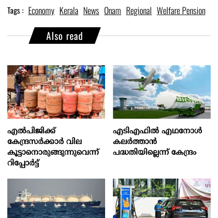
Economy
Kerala
News
Onam
Regional
Welfare Pension
Tags :
Also read
എല്‍പിജിക്ക്
എടിഎഫില്‍ എഥനോള്‍
കേന്ദ്രസർക്കാർ വില
കലര്‍ത്താന്‍
കൂട്ടാനൊരുങ്ങുന്നുവെന്ന്
പദ്ധതിയില്ലെന്ന് കേന്ദ്രം
റിപ്പോർട്ട്