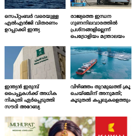
സെപ്റ്റംബർ വരെയുള്ള
രാജ്യത്തെ ഇന്ധന
എൽഎൻജി വിതരണം
ഗുണനിലവാരത്തില്‍
ഉറപ്പാക്കി ഇന്ത്യ
പ്രശ്‌നങ്ങളില്ലെന്ന്
പെട്രോളിയം മന്ത്രാലയം
ഇന്ത്യൻ ഇരുമ്പ്
വിഴിഞ്ഞം തുറമുഖത്ത് ക്രൂ
പൈപ്പുകൾക്ക് അധിക
ചെയ്ഞ്ചിന് അനുമതി;
നികുതി ഏർപ്പെടുത്തി
കൂടുതൽ കപ്പലുകളെത്തും
സൗദി അറേബ്യ