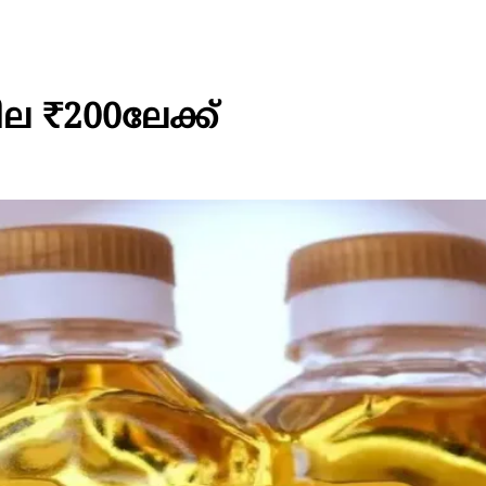
വില ₹200ലേക്ക്