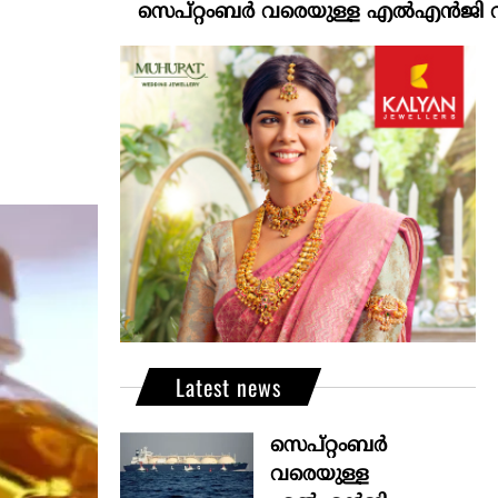
സെപ്റ്റംബർ വരെയുള്ള എൽഎൻജി വിതരണം ഉറപ
Latest news
സെപ്റ്റംബർ
വരെയുള്ള