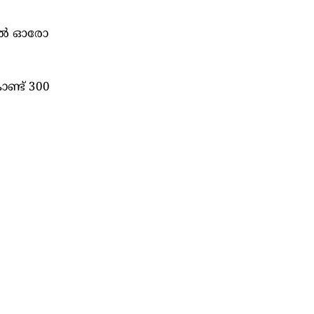
ാല്‍ ഓരോ
ണ്ട് 300