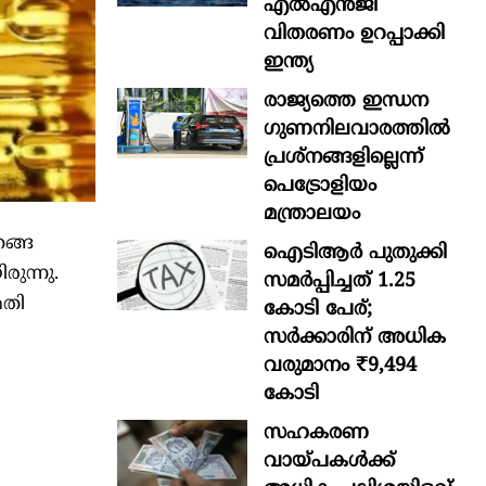
എൽഎൻജി
വിതരണം ഉറപ്പാക്കി
ഇന്ത്യ
രാജ്യത്തെ ഇന്ധന
ഗുണനിലവാരത്തില്‍
പ്രശ്‌നങ്ങളില്ലെന്ന്
പെട്രോളിയം
മന്ത്രാലയം
േങ്ങ
ഐടിആര്‍ പുതുക്കി
ുന്നു.
സമർപ്പിച്ചത് 1.25
മതി
കോടി പേര്;
സർക്കാരിന് അധിക
വരുമാനം ₹9,494
കോടി
സഹകരണ
വായ്പകള്‍ക്ക്