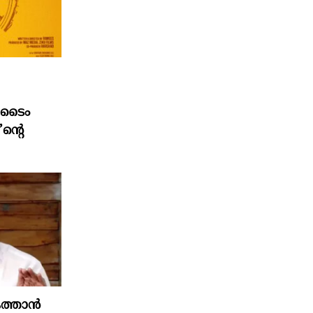
ി ടൈം
ന്റെ
ത്താൻ