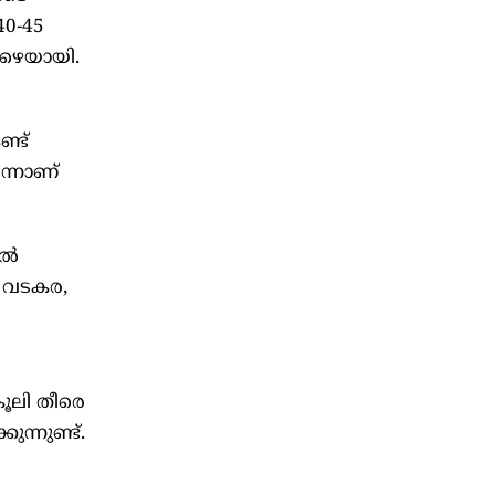
40-45
ാഴെയായി.
ണ്ട്
െന്നാണ്
്‍
, വടകര,
കൂലി തീരെ
ുന്നുണ്ട്.