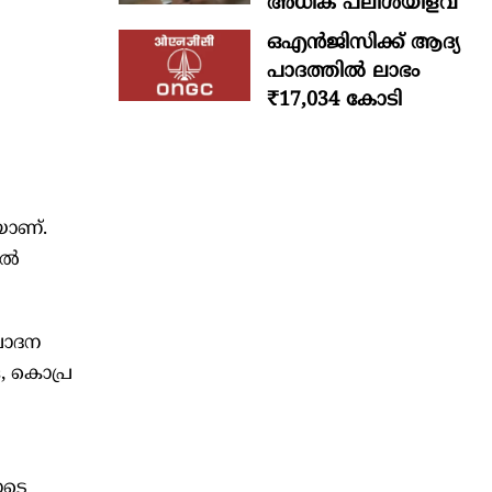
അധിക പലിശയിളവ്
ഒഎന്‍ജിസിക്ക് ആദ്യ
പാദത്തില്‍ ലാഭം
₹17,034 കോടി
യാണ്.
്‍
്പാദന
ങ, കൊപ്ര
ോടെ