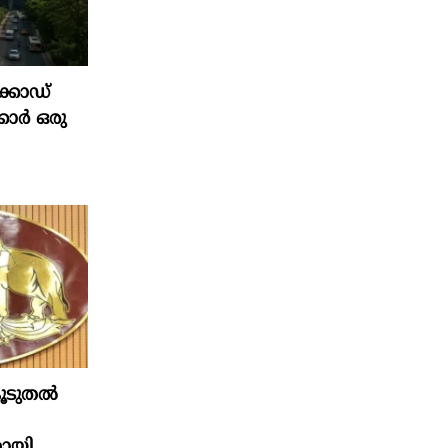
ക്കോഡ്
്കാർ ഒരു
കൂടുതൽ
ായി