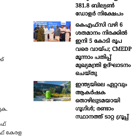
381.8 ബില്യൺ
ഡോളർ നിക്ഷേപം
കെഎഫ്സി വഴി 6
ശതമാനം നിരക്കിൽ
ഇനി 5 കോടി രൂപ
വരെ വായ്പ; CMEDP
മൂന്നാം പതിപ്പ്
ക്
മുഖ്യമന്ത്രി ഉദ്ഘാടനം
ചെയ്തു
ഇന്ത്യയിലെ ഏറ്റവും
ആകര്‍ഷക
തൊഴിലുടമയായി
ഗൂഗിള്‍; രണ്ടാം
ുക.
സ്ഥാനത്ത് ടാറ്റ ഗ്രൂപ്പ്
ഫ്
ഓഫ് കേരള