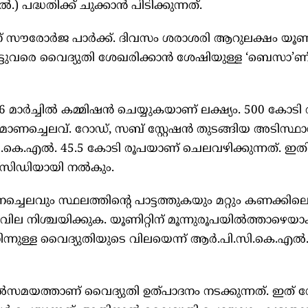
 പദ്ധതിക്ക് ചുക്കാൻ പിടിക്കുന്നത്.
ണ് സൗരോർജ പാർക്ക്. ദിവസം ശരാശരി ആറുലക്ഷം യൂണിറ
വാട്ടുവരെ വൈദ്യുതി ശേഖരിക്കാൻ ശേഷിയുള്ള ‘ബെസാ’ണ
മാർച്ചിൽ കമ്മിഷൻ ചെയ്യുകയാണ് ലക്ഷ്യം. 500 കോടി ര
നിർമാണച്ചെലവ്. റോഡ്, സബ് സ്റ്റേഷൻ തുടങ്ങിയ അടിസ്ഥ
കെ.എൽ. 45.5 കോടി രൂപയാണ് ചെലവഴിക്കുന്നത്. ഇത
്‌സിഡിയായി നൽകും.
ചെലവും സ്ഥലത്തിന്റെ പാട്ടത്തുകയും മറ്റും കണക്കില
വില നിശ്ചയിക്കുക. യൂണിറ്റിന് മൂന്നുരൂപയിൽത്താഴെയാ
്നുള്ള വൈദ്യുതിയുടെ വിലയെന്ന് ആർ.പി.സി.കെ.എൽ
്താണ് വൈദ്യുതി ഉത്പാദനം നടക്കുന്നത്. ഇത് നേരി