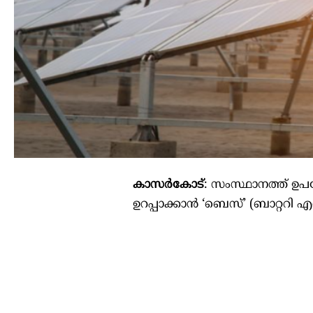
കാസർകോട്
: സംസ്ഥാനത്ത് ഉപ
ഉറപ്പാക്കാൻ ‘ബെസ്’ (ബാറ്ററി 