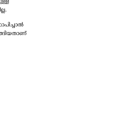
ള്ള
്ല.
ഥാപിച്ചാൽ
ടങ്ങിയതാണ്