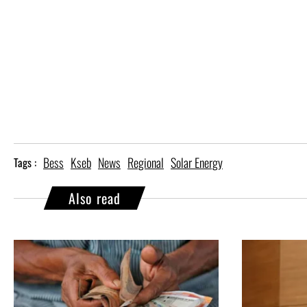
Bess
Kseb
News
Regional
Solar Energy
Tags :
Also read