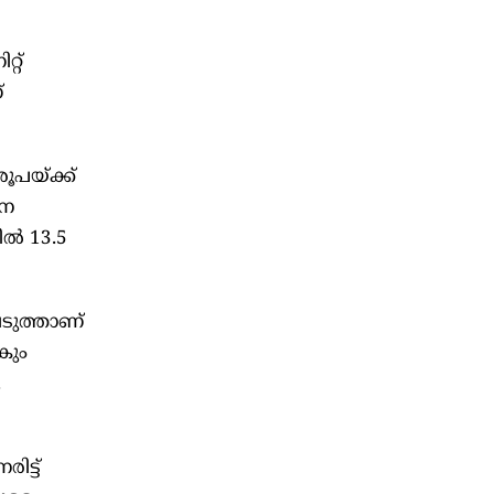
്റ്
്
ൂപയ്ക്ക്
ാന
ിൽ 13.5
െടുത്താണ്
കും
.
ട്ട്