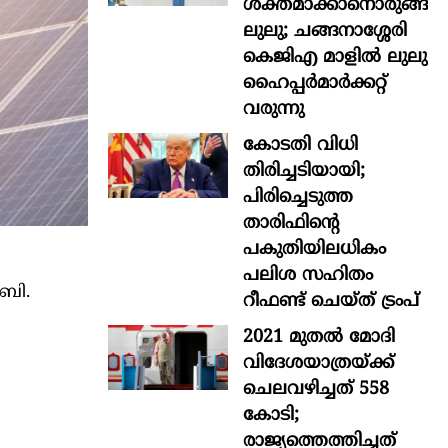
ശക്തമാക്കാനൊരുങ്ങി
ലുലു; ചങ്ങനാശ്ശേരി
കെജിഎ മാളിൽ ലുലു
ഹൈപ്പർമാർക്കറ്റ്
വരുന്നു
കോടതി വിധി
തിരിച്ചടിയായി;
പിരിച്ചെടുത്ത
താരിഫിന്‍റെ
പകുതിയിലധികം
പലിശ സഹിതം
.ബി.
റീഫണ്ട് ചെയ്ത് ട്രംപ്
2021 മുതൽ മോദി
വിദേശയാത്രയ്ക്ക്
ചെലവഴിച്ചത് 558
കോടി;
രാജ്യത്തെത്തിച്ചത്