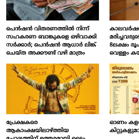
പെൻഷൻ വിതരണത്തിൽ നിന്ന്
കാലവർഷക
സഹകരണ ബാങ്കുകളെ ഒഴിവാക്കി
മരിച്ചവരുട
സർക്കാർ; പെൻഷൻ ആധാർ‌ ലിങ്ക്
8ലക്ഷം രൂ
ചെയ്ത അക്കൗണ്ട് വഴി മാത്രം
വെള്ളം കയ
പ്രേക്ഷകരെ
ഓണം കളറാക
ആകാംക്ഷയിലാഴ്ത്തിയ
കിറ്റുകള
ചോദ്യത്തിന് ഉത്തരമായി ടൈം