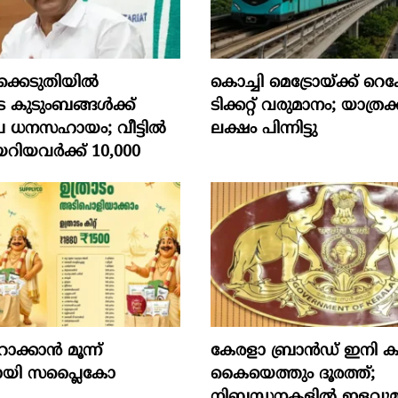
്കെടുതിയിൽ
കൊച്ചി മെട്രോയ്ക്ക് റെ
െ കുടുംബങ്ങൾക്ക്
ടിക്കറ്റ് വരുമാനം; യാത്രക
പ ധനസഹായം; വീട്ടിൽ
ലക്ഷം പിന്നിട്ടു
റിയവർക്ക് 10,000
്കാന്‍ മൂന്ന്
കേരളാ ബ്രാൻഡ് ഇനി 
ുമായി സപ്ലൈകോ
കൈയെത്തും ദൂരത്ത്;
നിബന്ധനകളിൽ ഇളവുമ