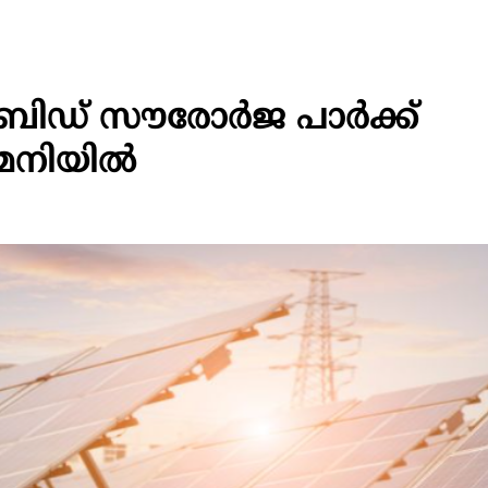
രിഡ് സൗരോർജ പാർക്ക്
മേനിയിൽ