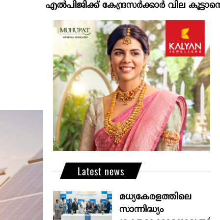
എല്‍പിജിക്ക് കേന്ദ്രസർക്കാർ വില കൂട്ടാനൊരുങ്ങുന്നുവ
Latest news
മധ്യകേരളത്തിലെ
സാന്നിദ്ധ്യം