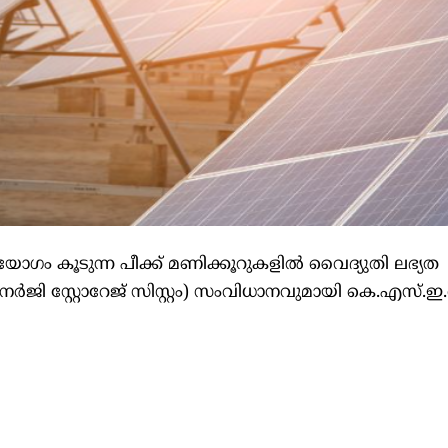
യോഗം കൂടുന്ന പീക്ക് മണിക്കൂറുകളിൽ വൈദ്യുതി ലഭ്യത
എനർജി സ്റ്റോറേജ് സിസ്റ്റം) സംവിധാനവുമായി കെ.എസ്.ഇ