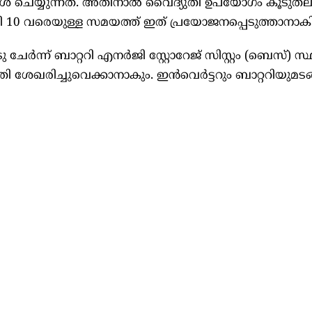
ോൾ ചെയ്യുന്നത്. അതിനാൽ വൈദ്യുതി ഉപയോഗം കൂടുതലു
10 വരെയുള്ള സമയത്ത് ഇത് പ്രയോജനപ്പെടുത്താനാകില
േർന്ന് ബാറ്ററി എനർജി സ്റ്റോറേജ് സിസ്റ്റം (ബെസ്) സ്
ുതി ശേഖരിച്ചുവെക്കാനാകും. ഇൻവെർട്ടറും ബാറ്ററിയുമ