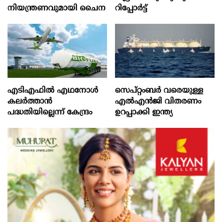
നിയന്ത്രണവുമായി ചൈന
റിപ്പോർട്ട്
എടിഎഫില്‍ എഥനോള്‍
സെപ്റ്റംബർ വരെയുള്ള
കലര്‍ത്താന്‍
എൽഎൻജി വിതരണം
പദ്ധതിയില്ലെന്ന് കേന്ദ്രം
ഉറപ്പാക്കി ഇന്ത്യ