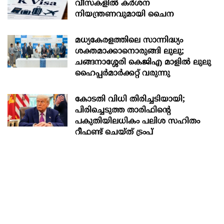
വീസകളിൽ കർശന
നിയന്ത്രണവുമായി ചൈന
മധ്യകേരളത്തിലെ സാന്നിദ്ധ്യം
ശക്തമാക്കാനൊരുങ്ങി ലുലു;
ചങ്ങനാശ്ശേരി കെജിഎ മാളിൽ ലുലു
ഹൈപ്പർമാർക്കറ്റ് വരുന്നു
കോടതി വിധി തിരിച്ചടിയായി;
പിരിച്ചെടുത്ത താരിഫിന്‍റെ
പകുതിയിലധികം പലിശ സഹിതം
റീഫണ്ട് ചെയ്ത് ട്രംപ്