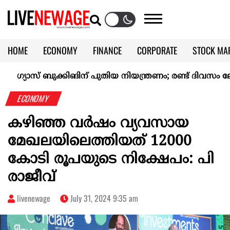
HOME
ECONOMY
FINANCE
CORPORATE
STOCK MA
CALENDAR
KERALA @70
ാസ് ബുക്കിങിന് പുതിയ നിയന്ത്രണം; രണ്ട് ദിവസം ലേറ്റായാ
ECONOMY
കഴിഞ്ഞ വര്‍ഷം വ്യവസായ
മേഖലയിലെത്തിയത് 12000
കോടി രൂപയുടെ നിക്ഷേപം: പി
രാജീവ്
livenewage
July 31, 2024 9:35 am