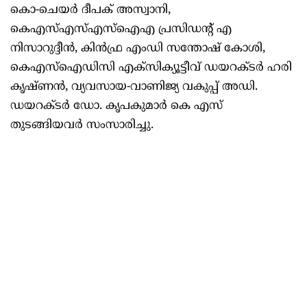
കൊ-ചെയര്‍ ദീപക് അസ്വാനി,
കെഎസ്എസ്എസ്ഐഎ പ്രസിഡന്‍റ് എ
നിസാറുദ്ദീന്‍, കിന്‍ഫ്ര എംഡി സന്തോഷ് കോശി,
കെഎസ്ഐഡിസി എക്സിക്യൂട്ടീവ് ഡയറക്ടര്‍ ഹരി
കൃഷ്ണന്‍, വ്യവസായ-വാണിജ്യ വകുപ്പ് അഡി.
ഡയറക്ടര്‍ ഡോ. കൃപകുമാര്‍ കെ എസ്
തുടങ്ങിയവര്‍ സംസാരിച്ചു.