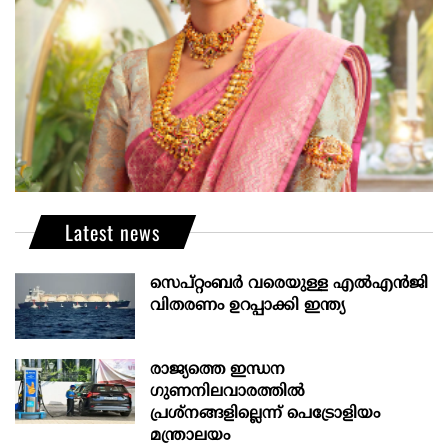
Latest news
സെപ്റ്റംബർ വരെയുള്ള എൽഎൻജി
വിതരണം ഉറപ്പാക്കി ഇന്ത്യ
രാജ്യത്തെ ഇന്ധന
ഗുണനിലവാരത്തില്‍
പ്രശ്‌നങ്ങളില്ലെന്ന് പെട്രോളിയം
മന്ത്രാലയം