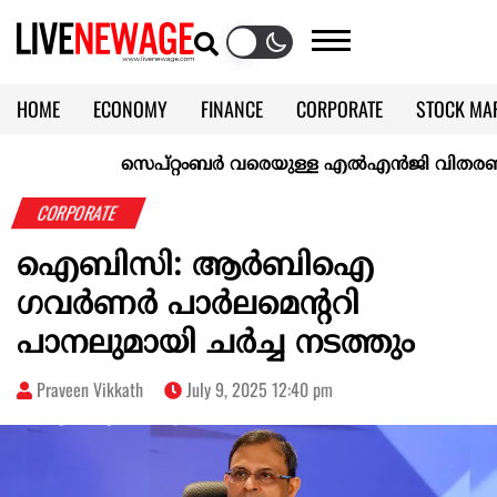
HOME
ECONOMY
FINANCE
CORPORATE
STOCK MA
CALENDAR
KERALA @70
സെപ്റ്റംബർ വരെയുള്ള എൽഎൻജി വിതരണം ഉറപ്പ
CORPORATE
ഐബിസി: ആര്‍ബിഐ
ഗവര്‍ണര്‍ പാര്‍ലമെന്ററി
പാനലുമായി ചര്‍ച്ച നടത്തും
Praveen Vikkath
July 9, 2025 12:40 pm