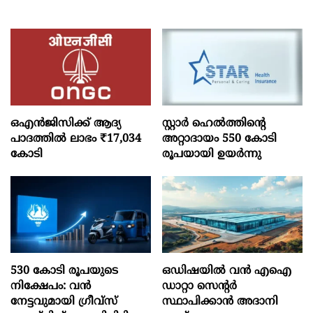
ഒഎന്‍ജിസിക്ക് ആദ്യ
സ്റ്റാർ ഹെൽത്തിന്റെ
പാദത്തില്‍ ലാഭം ₹17,034
അറ്റാദായം 550 കോടി
കോടി
രൂപയായി ഉയർന്നു
530 കോടി രൂപയുടെ
ഒഡിഷയില്‍ വന്‍ എഐ
നിക്ഷേപം: വൻ
ഡാറ്റാ സെന്റര്‍
നേട്ടവുമായി ഗ്രീവ്സ്
സ്ഥാപിക്കാന്‍ അദാനി