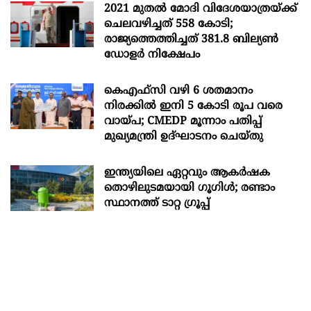
2021 മുതൽ മോദി വിദേശയാത്രയ്ക്ക്
ചെലവഴിച്ചത് 558 കോടി;
രാജ്യത്തെത്തിച്ചത് 381.8 ബില്യൺ
ഡോളർ നിക്ഷേപം
കെഎഫ്സി വഴി 6 ശതമാനം
നിരക്കിൽ ഇനി 5 കോടി രൂപ വരെ
വായ്പ; CMEDP മൂന്നാം പതിപ്പ്
മുഖ്യമന്ത്രി ഉദ്ഘാടനം ചെയ്തു
ഇന്ത്യയിലെ ഏറ്റവും ആകര്‍ഷക
തൊഴിലുടമയായി ഗൂഗിള്‍; രണ്ടാം
സ്ഥാനത്ത് ടാറ്റ ഗ്രൂപ്പ്