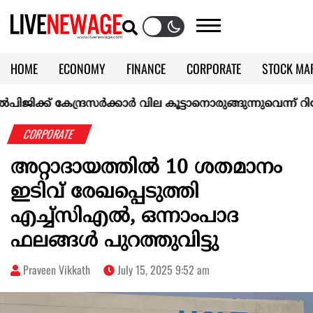
HOME
ECONOMY
FINANCE
CORPORATE
STOCK MA
CALENDAR
KERALA @70
ക്ക് കേന്ദ്രസർക്കാർ വില കൂട്ടാനൊരുങ്ങുന്നുവെന്ന് റിപ്പോർട്ട
CORPORATE
അറ്റാദായത്തില്‍ 10 ശതമാനം
ഇടിവ് രേഖപ്പെടുത്തി
എച്ച്‌സിഎല്‍, ഒന്നാംപാദ
ഫലങ്ങള്‍ പുറത്തുവിട്ടു
Praveen Vikkath
July 15, 2025 9:52 am