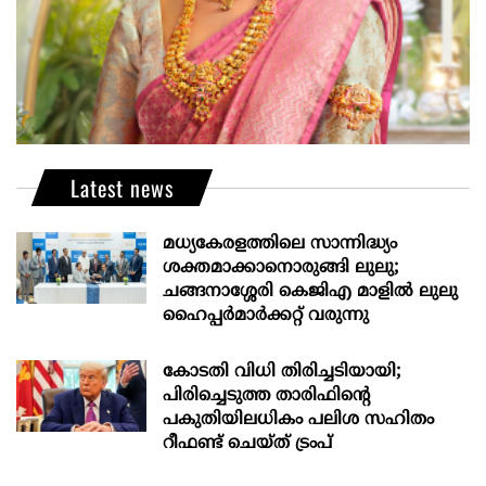
Latest news
മധ്യകേരളത്തിലെ സാന്നിദ്ധ്യം
ശക്തമാക്കാനൊരുങ്ങി ലുലു;
ചങ്ങനാശ്ശേരി കെജിഎ മാളിൽ ലുലു
ഹൈപ്പർമാർക്കറ്റ് വരുന്നു
കോടതി വിധി തിരിച്ചടിയായി;
പിരിച്ചെടുത്ത താരിഫിന്‍റെ
പകുതിയിലധികം പലിശ സഹിതം
റീഫണ്ട് ചെയ്ത് ട്രംപ്