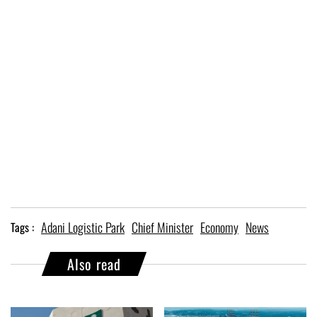
Adani Logistic Park
Chief Minister
Economy
News
Tags :
Also read