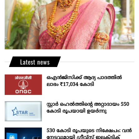
Latest news
ഒഎന്‍ജിസിക്ക് ആദ്യ പാദത്തില്‍
ലാഭം ₹17,034 കോടി
സ്റ്റാർ ഹെൽത്തിന്റെ അറ്റാദായം 550
കോടി രൂപയായി ഉയർന്നു
530 കോടി രൂപയുടെ നിക്ഷേപം: വൻ
നേട്ടവുമായി ഗ്രീവ്സ് ഇലക്ട്രിക്