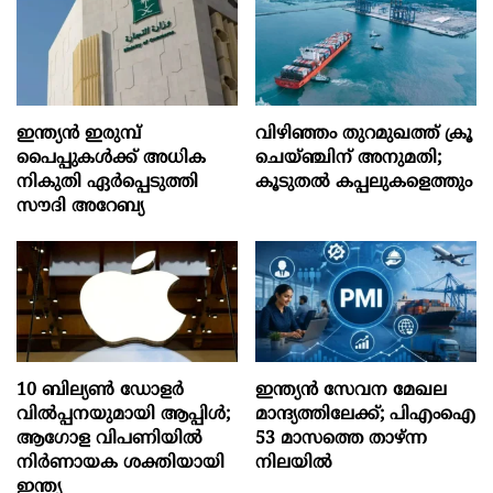
ഇന്ത്യൻ ഇരുമ്പ്
വിഴിഞ്ഞം തുറമുഖത്ത് ക്രൂ
പൈപ്പുകൾക്ക് അധിക
ചെയ്ഞ്ചിന് അനുമതി;
നികുതി ഏർപ്പെടുത്തി
കൂടുതൽ കപ്പലുകളെത്തും
സൗദി അറേബ്യ
10 ബില്യൺ ഡോളർ
ഇന്ത്യൻ സേവന മേഖല
വിൽപ്പനയുമായി ആപ്പിൾ;
മാന്ദ്യത്തിലേക്ക്; പിഎംഐ
ആഗോള വിപണിയിൽ
53 മാസത്തെ താഴ്ന്ന
നിർണായക ശക്തിയായി
നിലയില്‍
ഇന്ത്യ