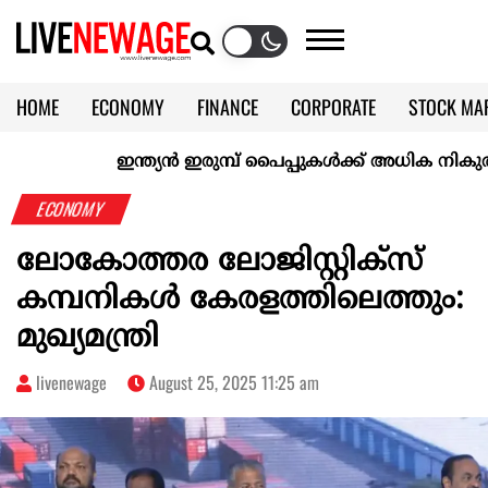
HOME
ECONOMY
FINANCE
CORPORATE
STOCK MA
CALENDAR
KERALA @70
ഇന്ത്യൻ ഇരുമ്പ് പൈപ്പുകൾക്ക് അധിക നികുതി ഏ
ECONOMY
ലോകോത്തര ലോജിസ്റ്റിക്സ്
കമ്പനികൾ കേരളത്തിലെത്തും:
മുഖ്യമന്ത്രി
livenewage
August 25, 2025 11:25 am