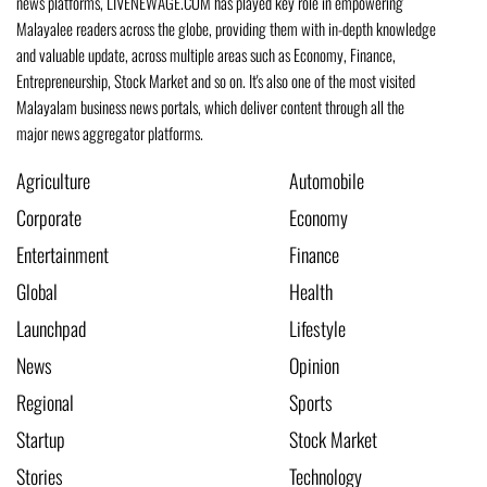
news platforms, LIVENEWAGE.COM has played key role in empowering
Malayalee readers across the globe, providing them with in-depth knowledge
and valuable update, across multiple areas such as Economy, Finance,
Entrepreneurship, Stock Market and so on. It's also one of the most visited
Malayalam business news portals, which deliver content through all the
major news aggregator platforms.
Agriculture
Automobile
Corporate
Economy
Entertainment
Finance
Global
Health
Launchpad
Lifestyle
News
Opinion
Regional
Sports
Startup
Stock Market
Stories
Technology