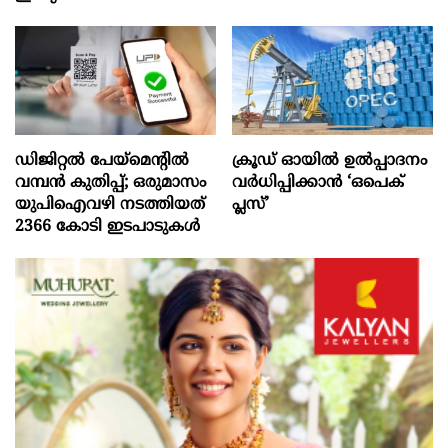
ഡിജിറ്റല്‍ പേയ്‌മെന്റില്‍
ക്രൂഡ് ഓയിൽ ഉൽപ്പാദനം
വമ്പന്‍ കുതിപ്പ്; ഒരുമാസം
വർധിപ്പിക്കാൻ ‘ഒപെക്
യുപിഐവഴി നടത്തിയത്
പ്ലസ്’
2366 കോടി ഇടപാടുകള്‍