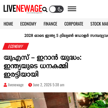
HOME
ECONOMY
FINANCE
CORPORATE
STOCK MA
CALENDAR
KERALA @70
2028 ഓടെ ഇന്ത്യ 5 ട്രില്യണ്‍ ഡോളര്‍ സമ്പദ്വ്യവസ്
ECONOMY
യുഎസ് – ഇറാൻ യുദ്ധം:
ഇന്ത്യയുടെ ധനകമ്മി
ഇരട്ടിയായി
livenewage
June 2, 2026 5:38 am