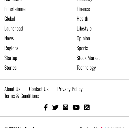
Entertainment
Finance
Global
Health
Launchpad
Lifestyle
News
Opinion
Regional
Sports
Startup
Stock Market
Stories
Technology
About Us
Contact Us
Privacy Policy
Terms & Conditions
© 2026 Live New Age
Developed by