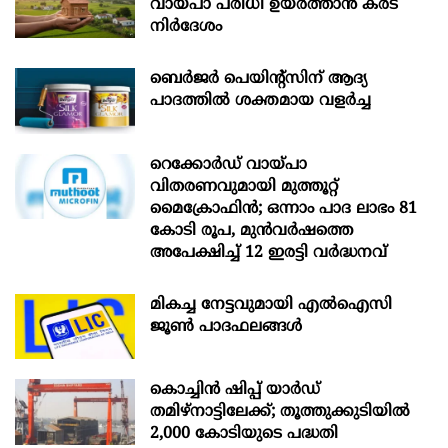
വായ്പാ പരിധി ഉയർത്താൻ കരട്
നിർദേശം
ബെർജർ പെയിന്റ്സിന് ആദ്യ
പാദത്തിൽ ശക്തമായ വളർച്ച
റെക്കോർഡ് വായ്പാ
വിതരണവുമായി മുത്തൂറ്റ്
മൈക്രോഫിൻ; ഒന്നാം പാദ ലാഭം 81
കോടി രൂപ, മുൻവർഷത്തെ
അപേക്ഷിച്ച് 12 ഇരട്ടി വർദ്ധനവ്
മികച്ച നേട്ടവുമായി എൽഐസി
ജൂൺ പാദഫലങ്ങൾ
കൊച്ചിന്‍ ഷിപ്പ് യാർഡ്
തമിഴ്നാട്ടിലേക്ക്; തൂത്തുക്കുടിയിൽ
2,000 കോടിയുടെ പദ്ധതി