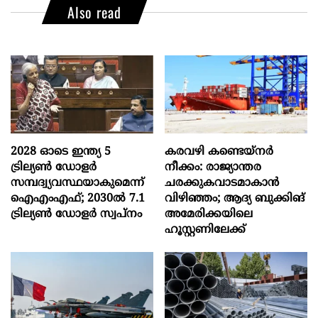
Also read
2028 ഓടെ ഇന്ത്യ 5
കരവഴി കണ്ടെയ്നർ
ട്രില്യണ്‍ ഡോളര്‍
നീക്കം: രാജ്യാന്തര
സമ്പദ്വ്യവസ്ഥയാകുമെന്ന്
ചരക്കുകവാടമാകാൻ
ഐഎംഎഫ്; 2030ല്‍ 7.1
വിഴിഞ്ഞം; ആദ്യ ബുക്കിങ്
ട്രില്യണ്‍ ഡോളര്‍ സ്വപ്നം
അമേരിക്കയിലെ
ഹൂസ്റ്റണിലേക്ക്