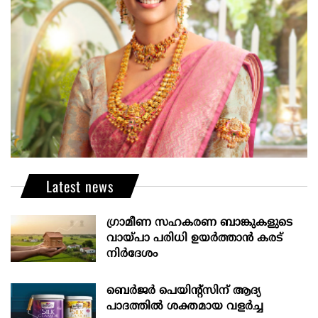
Latest news
ഗ്രാമീണ സഹകരണ ബാങ്കുകളുടെ
വായ്പാ പരിധി ഉയർത്താൻ കരട്
നിർദേശം
ബെർജർ പെയിന്റ്സിന് ആദ്യ
പാദത്തിൽ ശക്തമായ വളർച്ച