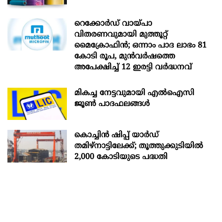
റെക്കോർഡ് വായ്പാ
വിതരണവുമായി മുത്തൂറ്റ്
മൈക്രോഫിൻ; ഒന്നാം പാദ ലാഭം 81
കോടി രൂപ, മുൻവർഷത്തെ
അപേക്ഷിച്ച് 12 ഇരട്ടി വർദ്ധനവ്
മികച്ച നേട്ടവുമായി എൽഐസി
ജൂൺ പാദഫലങ്ങൾ
കൊച്ചിന്‍ ഷിപ്പ് യാർഡ്
തമിഴ്നാട്ടിലേക്ക്; തൂത്തുക്കുടിയിൽ
2,000 കോടിയുടെ പദ്ധതി