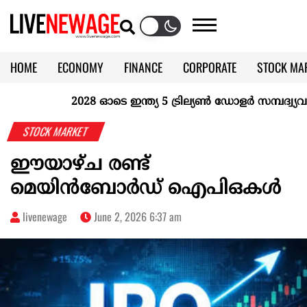
HOME
ECONOMY
FINANCE
CORPORATE
STOCK MA
CALENDAR
KERALA @70
2028 ഓടെ ഇന്ത്യ 5 ട്രില്യണ്‍ ഡോളര്‍ സമ്പദ്വ്യവസ്
STOCK MARKET
ഈയാഴ്‌ച രണ്ട്‌
മെയിന്‍ബോര്‍ഡ്‌ ഐപിഒകള്‍
livenewage
June 2, 2026 6:37 am