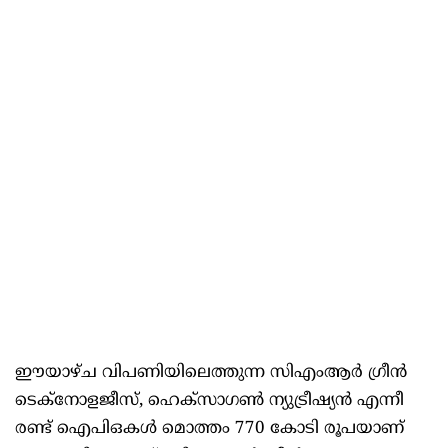
ഈയാഴ്‌ച വിപണിയിലെത്തുന്ന സിഎംആര്‍ ഗ്രീന്‍
ടെക്‌നോളജീസ്‌, ഹെക്‌സാഗണ്‍ ന്യുട്രീഷ്യന്‍ എന്നീ
രണ്ട്‌ ഐപിഒകള്‍ മൊത്തം 770 കോടി രൂപയാണ്‌