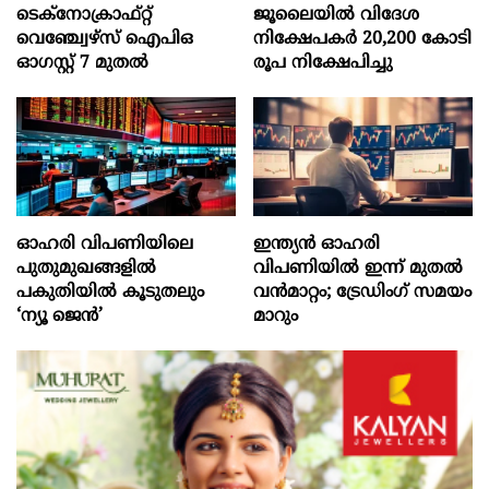
ടെക്‌നോക്രാഫ്‌റ്റ്‌
ജൂലൈയില്‍ വിദേശ
വെഞ്ച്വേഴ്‌സ്‌ ഐപിഒ
നിക്ഷേപകര്‍ 20,200 കോടി
ഓഗസ്റ്റ്‌ 7 മുതല്‍
രൂപ നിക്ഷേപിച്ചു
ഓഹരി വിപണിയിലെ
ഇന്ത്യൻ ഓഹരി
പുതുമുഖങ്ങളിൽ
വിപണിയിൽ ഇന്ന് മുതൽ
പകുതിയിൽ കൂടുതലും
വൻമാറ്റം; ട്രേഡിംഗ് സമയം
‘ന്യൂ ജെൻ’
മാറും