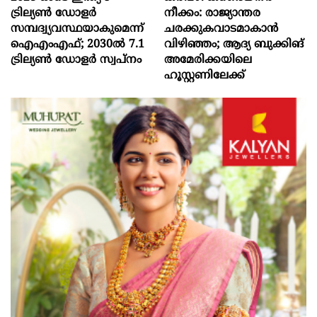
ട്രില്യണ്‍ ഡോളര്‍
നീക്കം: രാജ്യാന്തര
സമ്പദ്വ്യവസ്ഥയാകുമെന്ന്
ചരക്കുകവാടമാകാൻ
ഐഎംഎഫ്; 2030ല്‍ 7.1
വിഴിഞ്ഞം; ആദ്യ ബുക്കിങ്
ട്രില്യണ്‍ ഡോളര്‍ സ്വപ്നം
അമേരിക്കയിലെ
ഹൂസ്റ്റണിലേക്ക്