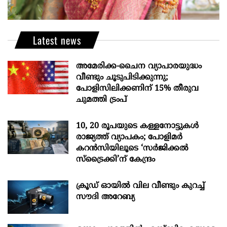
Latest news
അമേരിക്ക-ചൈന വ്യാപാരയുദ്ധം
വീണ്ടും ചൂടുപിടിക്കുന്നു;
പോളിസിലിക്കണിന് 15% തീരുവ
ചുമത്തി ട്രംപ്
10, 20 രൂപയുടെ കള്ളനോട്ടുകൾ
രാജ്യത്ത് വ്യാപകം; പോളിമർ
കറൻസിയിലൂടെ ‘സർജിക്കൽ
സ്ട്രെെക്കി’ന് കേന്ദ്രം
ക്രൂഡ് ഓയിൽ വില വീണ്ടും കുറച്ച്
സൗദി അറേബ്യ