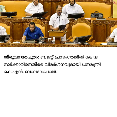
തിരുവനന്തപുരം
: ബജറ്റ് പ്രസംഗത്തിൽ കേന്ദ്ര
സർക്കാരിനെതിരെ വിമർശനവുമായി ധനമന്ത്രി
കെ.എൻ. ബാലഗോപാൽ.