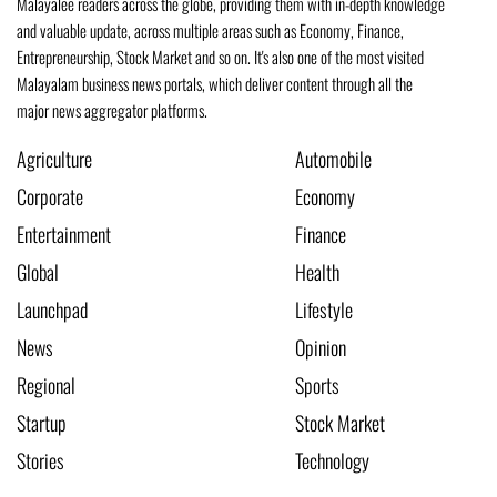
Malayalee readers across the globe, providing them with in-depth knowledge
and valuable update, across multiple areas such as Economy, Finance,
Entrepreneurship, Stock Market and so on. It's also one of the most visited
Malayalam business news portals, which deliver content through all the
major news aggregator platforms.
Agriculture
Automobile
Corporate
Economy
Entertainment
Finance
Global
Health
Launchpad
Lifestyle
News
Opinion
Regional
Sports
Startup
Stock Market
Stories
Technology