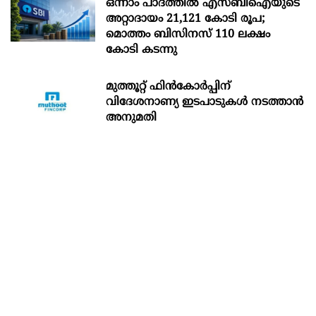
ഒന്നാം പാദത്തിൽ എസ്ബിഐയുടെ
അറ്റാദായം 21,121 കോടി രൂപ;
മൊത്തം ബിസിനസ് 110 ലക്ഷം
കോടി കടന്നു
മുത്തൂറ്റ് ഫിൻകോർപ്പിന്
വിദേശനാണ്യ ഇടപാടുകൾ നടത്താൻ
അനുമതി