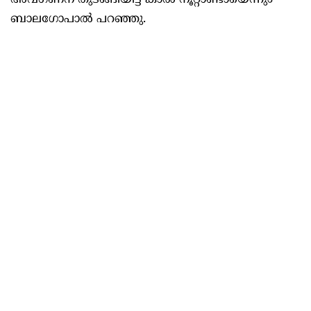
അവഗണന തുടങ്ങിയിട്ട് കാൽ നൂറ്റാണ്ടായെന്നും
ബാലഗോപാൽ പറഞ്ഞു.