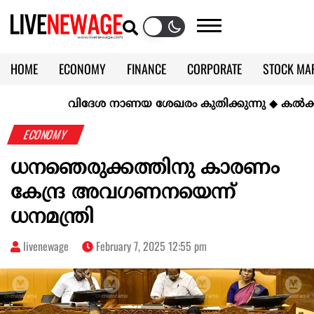
HOME
ECONOMY
FINANCE
CORPORATE
STOCK MA
CALENDAR
KERALA @70
വിദേശ നാണയ ശേഖരം കുതിക്കുന്നു
◆
കല്‍ക്കരിയി
ECONOMY
ധനഞെരുക്കത്തിനു കാരണം
കേന്ദ്ര അവഗണനയെന്ന്
ധനമന്ത്രി
livenewage
February 7, 2025 12:55 pm