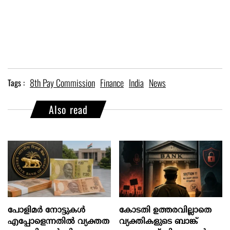
8th Pay Commission
Finance
India
News
Tags :
Also read
പോളിമർ നോട്ടുകൾ
കോടതി ഉത്തരവില്ലാതെ
എപ്പോളെന്നതിൽ വ്യക്തത
വ്യക്തികളുടെ ബാങ്ക്