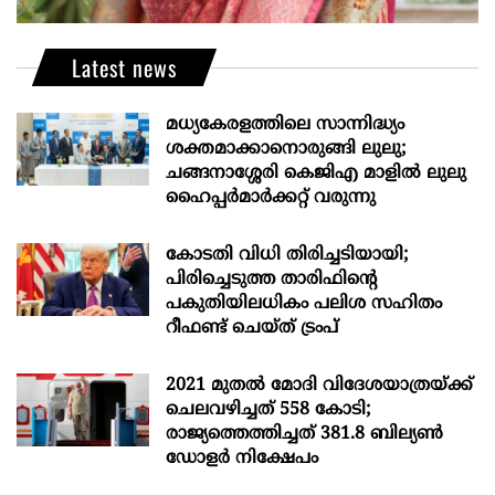
Latest news
മധ്യകേരളത്തിലെ സാന്നിദ്ധ്യം
ശക്തമാക്കാനൊരുങ്ങി ലുലു;
ചങ്ങനാശ്ശേരി കെജിഎ മാളിൽ ലുലു
ഹൈപ്പർമാർക്കറ്റ് വരുന്നു
കോടതി വിധി തിരിച്ചടിയായി;
പിരിച്ചെടുത്ത താരിഫിന്‍റെ
പകുതിയിലധികം പലിശ സഹിതം
റീഫണ്ട് ചെയ്ത് ട്രംപ്
2021 മുതൽ മോദി വിദേശയാത്രയ്ക്ക്
ചെലവഴിച്ചത് 558 കോടി;
രാജ്യത്തെത്തിച്ചത് 381.8 ബില്യൺ
ഡോളർ നിക്ഷേപം