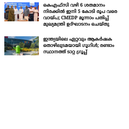
കെഎഫ്സി വഴി 6 ശതമാനം
നിരക്കിൽ ഇനി 5 കോടി രൂപ വരെ
വായ്പ; CMEDP മൂന്നാം പതിപ്പ്
മുഖ്യമന്ത്രി ഉദ്ഘാടനം ചെയ്തു
ഇന്ത്യയിലെ ഏറ്റവും ആകര്‍ഷക
തൊഴിലുടമയായി ഗൂഗിള്‍; രണ്ടാം
സ്ഥാനത്ത് ടാറ്റ ഗ്രൂപ്പ്