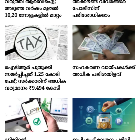
വരുത്തി ആർബിഐ;
അക്കൗണ്ട് വിവരങ്ങൾ
അടുത്ത വർഷം മുതൽ
പോലീസിന്
10,20 നോട്ടുകളിൽ മാറ്റം
പരിശോധിക്കാം
ഐടിആര്‍ പുതുക്കി
സഹകരണ വായ്പകള്‍ക്ക്
സമർപ്പിച്ചത് 1.25 കോടി
അധിക പലിശയിളവ്
പേര്; സർക്കാരിന് അധിക
വരുമാനം ₹9,494 കോടി