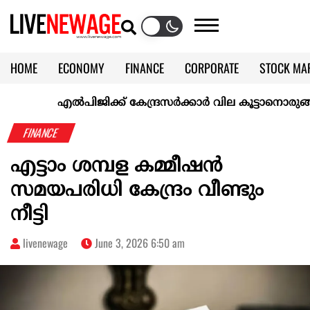
HOME
ECONOMY
FINANCE
CORPORATE
STOCK MA
CALENDAR
KERALA @70
എല്‍പിജിക്ക് കേന്ദ്രസർക്കാർ വില കൂട്ടാനൊരുങ്ങുന്നുവെന
FINANCE
എട്ടാം ശമ്പള കമ്മീഷൻ
സമയപരിധി കേന്ദ്രം വീണ്ടും
നീട്ടി
livenewage
June 3, 2026 6:50 am