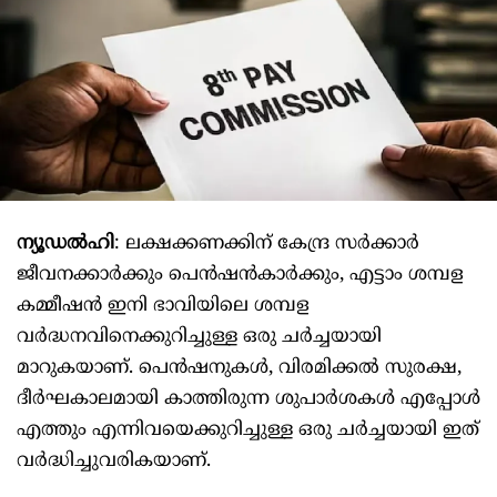
ന്യൂഡൽഹി
: ലക്ഷക്കണക്കിന് കേന്ദ്ര സർക്കാർ
ജീവനക്കാർക്കും പെൻഷൻകാർക്കും, എട്ടാം ശമ്പള
കമ്മീഷൻ ഇനി ഭാവിയിലെ ശമ്പള
വർദ്ധനവിനെക്കുറിച്ചുള്ള ഒരു ചർച്ചയായി
മാറുകയാണ്. പെൻഷനുകൾ, വിരമിക്കൽ സുരക്ഷ,
ദീർഘകാലമായി കാത്തിരുന്ന ശുപാർശകൾ എപ്പോൾ
എത്തും എന്നിവയെക്കുറിച്ചുള്ള ഒരു ചർച്ചയായി ഇത്
വർദ്ധിച്ചുവരികയാണ്.