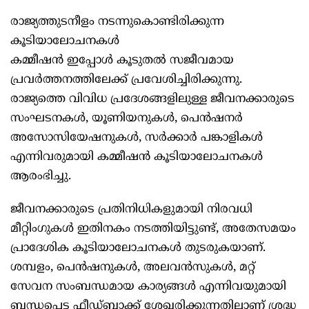
രാജ്യത്തുടനീളം നടന്നുകൊണ്ടിരിക്കുന്ന
കൂടിയാലോചനകൾ
കമ്മീഷൻ ഇപ്പോൾ കൂടുതൽ സജീവമായ
പ്രവർത്തനത്തിലേക്ക് പ്രവേശിച്ചിരിക്കുന്നു.
രാജ്യത്തെ വിവിധ പ്രദേശങ്ങളിലുള്ള ജീവനക്കാരുടെ
സംഘടനകൾ, യൂണിയനുകൾ, പെൻഷനർ
അസോസിയേഷനുകൾ, സർക്കാർ പങ്കാളികൾ
എന്നിവരുമായി കമ്മീഷൻ കൂടിയാലോചനകൾ
ആരംഭിച്ചു.
ജീവനക്കാരുടെ പ്രതിനിധികളുമായി നിരവധി
മീറ്റിംഗുകൾ ഇതിനകം നടത്തിയിട്ടുണ്ട്, അതേസമയം
പ്രാദേശിക കൂടിയാലോചനകൾ തുടരുകയാണ്.
ശമ്പളം, പെൻഷനുകൾ, അലവൻസുകൾ, മറ്റ്
സേവന സംബന്ധമായ കാര്യങ്ങൾ എന്നിവയുമായി
ബന്ധപ്പെട്ട ഫീഡ്‌ബാക്ക് ശേഖരിക്കുന്നതിലാണ് ശ്രദ്ധ