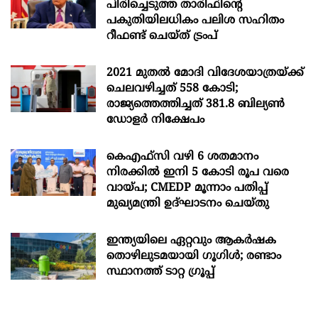
പിരിച്ചെടുത്ത താരിഫിന്‍റെ
പകുതിയിലധികം പലിശ സഹിതം
റീഫണ്ട് ചെയ്ത് ട്രംപ്
2021 മുതൽ മോദി വിദേശയാത്രയ്ക്ക്
ചെലവഴിച്ചത് 558 കോടി;
രാജ്യത്തെത്തിച്ചത് 381.8 ബില്യൺ
ഡോളർ നിക്ഷേപം
കെഎഫ്സി വഴി 6 ശതമാനം
നിരക്കിൽ ഇനി 5 കോടി രൂപ വരെ
വായ്പ; CMEDP മൂന്നാം പതിപ്പ്
മുഖ്യമന്ത്രി ഉദ്ഘാടനം ചെയ്തു
ഇന്ത്യയിലെ ഏറ്റവും ആകര്‍ഷക
തൊഴിലുടമയായി ഗൂഗിള്‍; രണ്ടാം
സ്ഥാനത്ത് ടാറ്റ ഗ്രൂപ്പ്