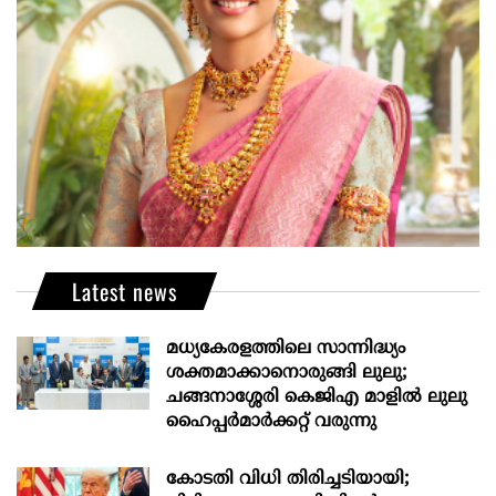
Latest news
മധ്യകേരളത്തിലെ സാന്നിദ്ധ്യം
ശക്തമാക്കാനൊരുങ്ങി ലുലു;
ചങ്ങനാശ്ശേരി കെജിഎ മാളിൽ ലുലു
ഹൈപ്പർമാർക്കറ്റ് വരുന്നു
കോടതി വിധി തിരിച്ചടിയായി;