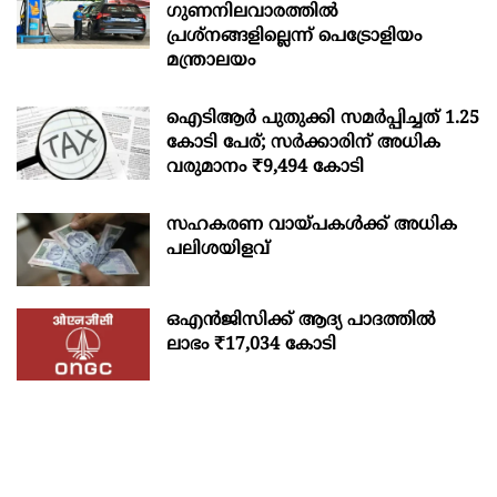
ഗുണനിലവാരത്തില്‍
പ്രശ്‌നങ്ങളില്ലെന്ന് പെട്രോളിയം
മന്ത്രാലയം
ഐടിആര്‍ പുതുക്കി സമർപ്പിച്ചത് 1.25
കോടി പേര്; സർക്കാരിന് അധിക
വരുമാനം ₹9,494 കോടി
സഹകരണ വായ്പകള്‍ക്ക് അധിക
പലിശയിളവ്
ഒഎന്‍ജിസിക്ക് ആദ്യ പാദത്തില്‍
ലാഭം ₹17,034 കോടി