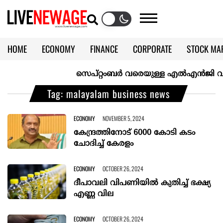
HOME
ECONOMY
FINANCE
CORPORATE
STOCK MA
CALENDAR
KERALA @70
സെപ്റ്റംബർ വരെയുള്ള എൽഎൻജി വിതരണം ഉ
Tag: malayalam business news
ECONOMY
NOVEMBER 5, 2024
കേന്ദ്രത്തിനോട് 6000 കോടി കടം
ചോദിച്ച് കേരളം
ECONOMY
OCTOBER 26, 2024
ദീപാവലി വിപണിയിൽ കുതിച്ച് ഭക്ഷ്യ
എണ്ണ വില
ECONOMY
OCTOBER 26, 2024