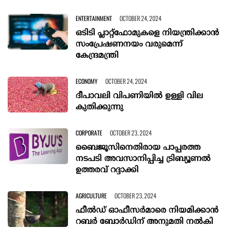
ENTERTAINMENT
OCTOBER 24, 2024
ഒടിടി പ്ലാറ്റ്‌ഫോമുകളെ നിയന്ത്രിക്കാൻ
സംപ്രേഷണനയം വരുമെന്ന്
കേന്ദ്രമന്ത്രി
ECONOMY
OCTOBER 24, 2024
ദീപാവലി വിപണിയിൽ ഉള്ളി വില
കുതിക്കുന്നു
CORPORATE
OCTOBER 23, 2024
ബൈജൂസിനെതിരായ പാപ്പരത്ത
നടപടി അവസാനിപ്പിച്ച ട്രിബ്യൂണൽ
ഉത്തരവ് റദ്ദാക്കി
AGRICULTURE
OCTOBER 23, 2024
ഫീൽഡ് ഓഫീസർമാരെ നിയമിക്കാൻ
റബർ ബോർഡിന് അനുമതി നൽകി