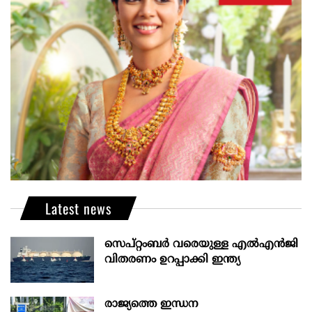
Latest news
സെപ്റ്റംബർ വരെയുള്ള എൽഎൻജി
വിതരണം ഉറപ്പാക്കി ഇന്ത്യ
രാജ്യത്തെ ഇന്ധന