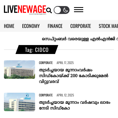
HOME
ECONOMY
FINANCE
CORPORATE
STOCK MA
CALENDAR
KERALA @70
സെപ്റ്റംബർ വരെയുള്ള എൽഎൻജി വിതരണ
Tag: CIDCO
CORPORATE
APRIL 17, 2025
തുടർച്ചയായ മൂന്നാംവർഷം
സിഡ്കോയ്ക്ക് 200 കോടിക്കുമേൽ
വിറ്റുവരവ്
CORPORATE
APRIL 12, 2025
തുടർച്ചയായ മൂന്നാം വർഷവും ലാഭം
നേടി സിഡ്‌കോ