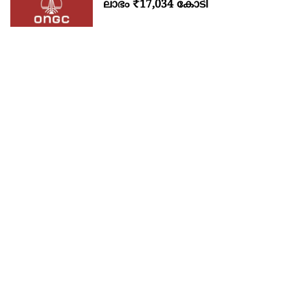
ലാഭം ₹17,034 കോടി