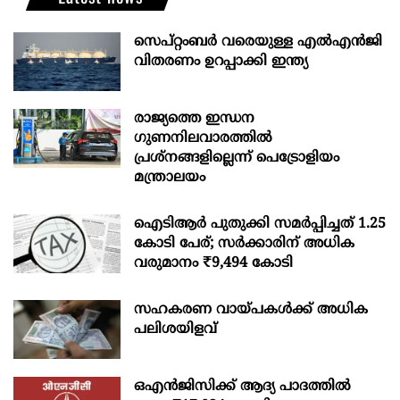
സെപ്റ്റംബർ വരെയുള്ള എൽഎൻജി
വിതരണം ഉറപ്പാക്കി ഇന്ത്യ
രാജ്യത്തെ ഇന്ധന
ഗുണനിലവാരത്തില്‍
പ്രശ്‌നങ്ങളില്ലെന്ന് പെട്രോളിയം
മന്ത്രാലയം
ഐടിആര്‍ പുതുക്കി സമർപ്പിച്ചത് 1.25
കോടി പേര്; സർക്കാരിന് അധിക
വരുമാനം ₹9,494 കോടി
സഹകരണ വായ്പകള്‍ക്ക് അധിക
പലിശയിളവ്
ഒഎന്‍ജിസിക്ക് ആദ്യ പാദത്തില്‍