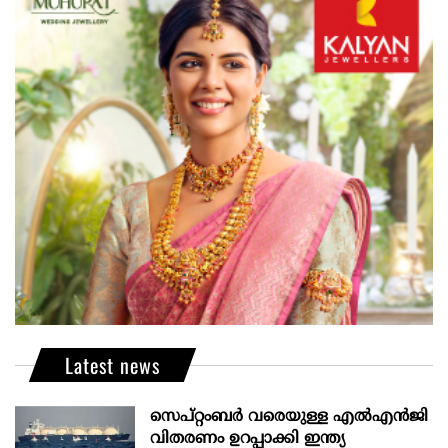
Latest news
സെപ്റ്റംബർ വരെയുള്ള എൽഎൻജി
വിതരണം ഉറപ്പാക്കി ഇന്ത്യ