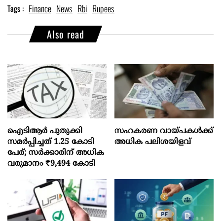
Finance
News
Rbi
Rupees
Tags :
Also read
ഐടിആര്‍ പുതുക്കി
സഹകരണ വായ്പകള്‍ക്ക്
സമർപ്പിച്ചത് 1.25 കോടി
അധിക പലിശയിളവ്
പേര്; സർക്കാരിന് അധിക
വരുമാനം ₹9,494 കോടി