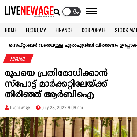
HOME
ECONOMY
FINANCE
CORPORATE
STOCK MA
CALENDAR
KERALA @70
െപ്റ്റംബർ വരെയുള്ള എൽഎൻജി വിതരണം ഉറപ്പാക്കി ഇന്ത
FINANCE
രൂപയെ പ്രതിരോധിക്കാന്‍
സ്‌പോട്ട് മാര്‍ക്കറ്റിലേയ്ക്ക്
തിരിഞ്ഞ് ആര്‍ബിഐ
livenewage
July 28, 2022 9:09 am