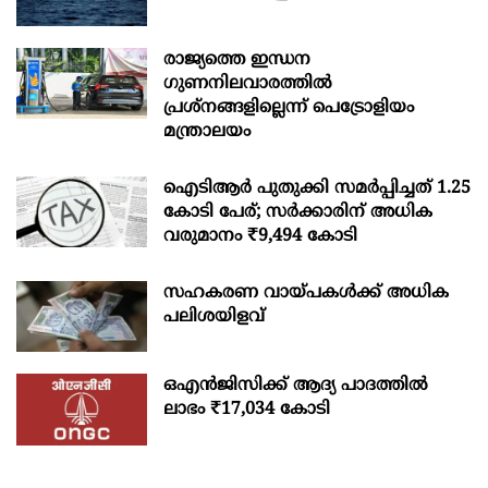
രാജ്യത്തെ ഇന്ധന
ഗുണനിലവാരത്തില്‍
പ്രശ്‌നങ്ങളില്ലെന്ന് പെട്രോളിയം
മന്ത്രാലയം
ഐടിആര്‍ പുതുക്കി സമർപ്പിച്ചത് 1.25
കോടി പേര്; സർക്കാരിന് അധിക
വരുമാനം ₹9,494 കോടി
സഹകരണ വായ്പകള്‍ക്ക് അധിക
പലിശയിളവ്
ഒഎന്‍ജിസിക്ക് ആദ്യ പാദത്തില്‍
ലാഭം ₹17,034 കോടി