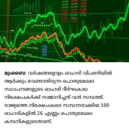
മുംബൈ
: വർഷങ്ങളോളം ഓഹരി വിപണിയിൽ
ആർക്കും വേണ്ടാതിരുന്ന പൊതുമേഖല
സ്ഥാപനങ്ങളുടെ ഓഹരി ദീർഘകാല
നിക്ഷേപകർക്ക് സമ്മാനിച്ചത് വൻ സമ്പത്ത്.
രാജ്യത്തെ നിക്ഷേപകരെ സമ്പന്നരാക്കിയ 100
ഓഹരികളിൽ 26 എണ്ണം പൊതുമേഖല
കമ്പനികളുടെതാണ്.