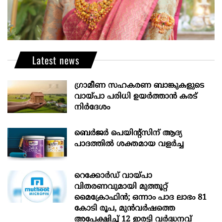
Latest news
ഗ്രാമീണ സഹകരണ ബാങ്കുകളുടെ
വായ്പാ പരിധി ഉയർത്താൻ കരട്
നിർദേശം
ബെർജർ പെയിന്റ്സിന് ആദ്യ
പാദത്തിൽ ശക്തമായ വളർച്ച
റെക്കോർഡ് വായ്പാ
വിതരണവുമായി മുത്തൂറ്റ്
മൈക്രോഫിൻ; ഒന്നാം പാദ ലാഭം 81
കോടി രൂപ, മുൻവർഷത്തെ
അപേക്ഷിച്ച് 12 ഇരട്ടി വർദ്ധനവ്