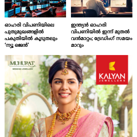
ഓഹരി വിപണിയിലെ
ഇന്ത്യൻ ഓഹരി
പുതുമുഖങ്ങളിൽ
വിപണിയിൽ ഇന്ന് മുതൽ
പകുതിയിൽ കൂടുതലും
വൻമാറ്റം; ട്രേഡിംഗ് സമയം
‘ന്യൂ ജെൻ’
മാറും