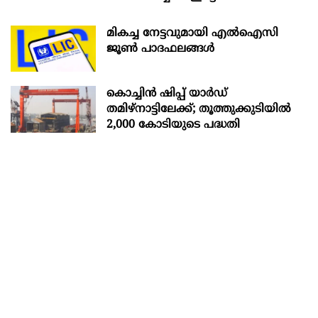
മികച്ച നേട്ടവുമായി എൽഐസി
ജൂൺ പാദഫലങ്ങൾ
കൊച്ചിന്‍ ഷിപ്പ് യാർഡ്
തമിഴ്നാട്ടിലേക്ക്; തൂത്തുക്കുടിയിൽ
2,000 കോടിയുടെ പദ്ധതി