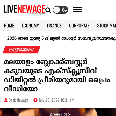
HOME
ECONOMY
FINANCE
CORPORATE
STOCK MA
CALENDAR
KERALA @70
28 ഓടെ ഇന്ത്യ 5 ട്രില്യണ്‍ ഡോളര്‍ സമ്പദ്വ്യവസ്ഥയാകുമെന്ന
ENTERTAINMENT
മലയാളം ബ്ലോക്ക്ബസ്റ്റർ
കടുവയുടെ എക്‌സ്‌ക്ലൂസീവ്
ഡിജിറ്റൽ പ്രീമിയറുമായി പ്രൈം
വീഡിയോ
Desk Newage
July 29, 2022 10:31 am