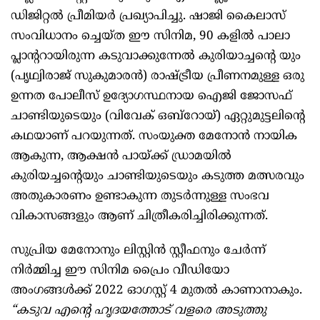
ഡിജിറ്റൽ പ്രീമിയർ പ്രഖ്യാപിച്ചു. ഷാജി കൈലാസ്
സംവിധാനം ച്ചെയ്ത ഈ സിനിമ, 90 കളിൽ പാലാ
പ്ലാന്ററായിരുന്ന കടുവാക്കുന്നേൽ കുരിയാച്ചന്റെ യും
(പൃഥ്വിരാജ് സുകുമാരൻ) രാഷ്ട്രീയ പ്രീണനമുള്ള ഒരു
ഉന്നത പോലീസ് ഉദ്യോഗസ്ഥനായ ഐജി ജോസഫ്
ചാണ്ടിയുടെയും (വിവേക് ഒബ്റോയ്) ഏറ്റുമുട്ടലിന്റെ
കഥയാണ് പറയുന്നത്. സംയുക്ത മേനോൻ നായിക
ആകുന്ന, ആക്ഷൻ പായ്ക്ക് ഡ്രാമയിൽ
കുരിയച്ചന്റെയും ചാണ്ടിയുടെയും കടുത്ത മത്സരവും
അതുകാരണം ഉണ്ടാകുന്ന തുടർന്നുള്ള സംഭവ
വികാസങ്ങളും ആണ് ചിത്രീകരിച്ചിരിക്കുന്നത്.
സുപ്രിയ മേനോനും ലിസ്റ്റിൻ സ്റ്റീഫനും ചേർന്ന്
നിർമ്മിച്ച ഈ സിനിമ പ്രൈം വീഡിയോ
അംഗങ്ങൾക്ക് 2022 ഓഗസ്റ്റ് 4 മുതൽ കാണാനാകും.
“കടുവ എന്റെ ഹൃദയത്തോട് വളരെ അടുത്തു