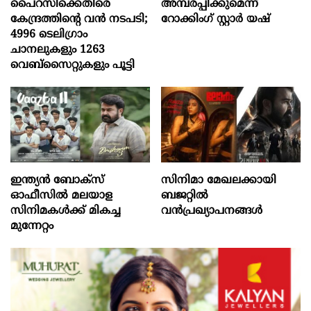
പൈറസിക്കെതിരെ
അമ്പരപ്പിക്കുമെന്ന്
കേന്ദ്രത്തിന്റെ വൻ നടപടി;
റോക്കിംഗ് സ്റ്റാർ യഷ്
4996 ടെലിഗ്രാം
ചാനലുകളും 1263
വെബ്‌സൈറ്റുകളും പൂട്ടി
ഇന്ത്യൻ ബോക്‌സ്
സിനിമാ മേഖലക്കായി
ഓഫീസിൽ മലയാള
ബജറ്റിൽ
സിനിമകൾക്ക് മികച്ച
വൻപ്രഖ്യാപനങ്ങൾ
മുന്നേറ്റം