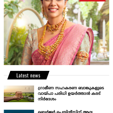
Latest news
ഗ്രാമീണ സഹകരണ ബാങ്കുകളുടെ
വായ്പാ പരിധി ഉയർത്താൻ കരട്
നിർദേശം
ബെർജർ പെയിന്റ്സിന് ആദ്യ