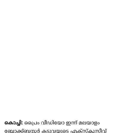
കൊച്ചി:
പ്രൈം വീഡിയോ ഇന്ന് മലയാളം
ബ്ലോക്ക്ബസ്റ്റർ കടുവയുടെ എക്സ്ക്ലൂസീവ്