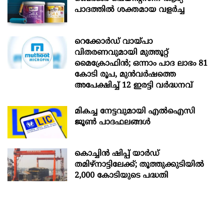
പാദത്തിൽ ശക്തമായ വളർച്ച
റെക്കോർഡ് വായ്പാ
വിതരണവുമായി മുത്തൂറ്റ്
മൈക്രോഫിൻ; ഒന്നാം പാദ ലാഭം 81
കോടി രൂപ, മുൻവർഷത്തെ
അപേക്ഷിച്ച് 12 ഇരട്ടി വർദ്ധനവ്
മികച്ച നേട്ടവുമായി എൽഐസി
ജൂൺ പാദഫലങ്ങൾ
കൊച്ചിന്‍ ഷിപ്പ് യാർഡ്
തമിഴ്നാട്ടിലേക്ക്; തൂത്തുക്കുടിയിൽ
2,000 കോടിയുടെ പദ്ധതി