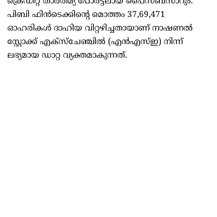
ക്രെഡിറ്റ് താരതമ്യ പോർട്ടലായ പൈസബസാറും.
പിബി ഫിൻ‌ടെക്കിന്റെ മൊത്തം 37,69,471
ഓഹരികൾ ദാഹിയ വിറ്റഴിച്ചതായാണ് നാഷണൽ
സ്റ്റോക്ക് എക്‌സ്‌ചേഞ്ചിൽ (എൻഎസ്‌ഇ) നിന്ന്
ലഭ്യമായ ഡാറ്റ വ്യക്തമാകുന്നത്.