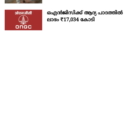
ഒഎന്‍ജിസിക്ക് ആദ്യ പാദത്തില്‍
ലാഭം ₹17,034 കോടി