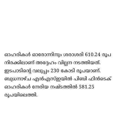
ഓഹരികൾ ഓരോന്നിനും ശരാശരി 610.24 രൂപ
നിരക്കിലാണ് അദ്ദേഹം വില്പന നടത്തിയത്.
ഇടപാടിന്റെ വലുപ്പം 230 കോടി രൂപയാണ്.
ബുധനാഴ്ച എൻഎസ്ഇയിൽ പിബി ഫിൻടെക്
ഓഹരികൾ നേരിയ നഷ്ടത്തിൽ 581.25
രൂപയിലെത്തി.