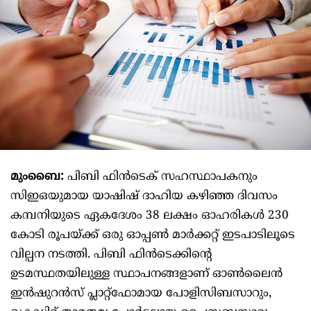
മുംബൈ:
പിബി ഫിൻടെക് സഹസ്ഥാപകനും
സിഇഒയുമായ യാഷിഷ് ദാഹിയ കഴിഞ്ഞ ദിവസം
കമ്പനിയുടെ ഏകദേശം 38 ലക്ഷം ഓഹരികൾ 230
കോടി രൂപയ്ക്ക് ഒരു ഓപ്പൺ മാർക്കറ്റ് ഇടപാടിലൂടെ
വില്പന നടത്തി. പിബി ഫിൻടെക്കിന്റെ
ഉടമസ്ഥതയിലുള്ള സ്ഥാപനങ്ങളാണ് ഓൺലൈൻ
ഇൻഷുറൻസ് പ്ലാറ്റ്ഫോമായ പോളിസിബസാറും,