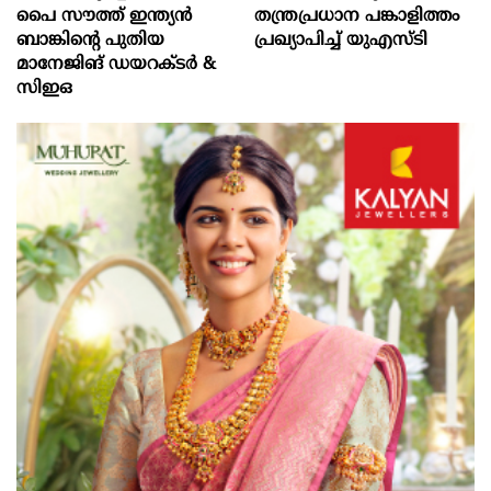
പൈ സൗത്ത് ഇന്ത്യൻ
തന്ത്രപ്രധാന പങ്കാളിത്തം
ബാങ്കിന്റെ പുതിയ
പ്രഖ്യാപിച്ച് യു‌എസ്‌ടി
മാനേജിങ് ഡയറക്ടർ &
സിഇഒ