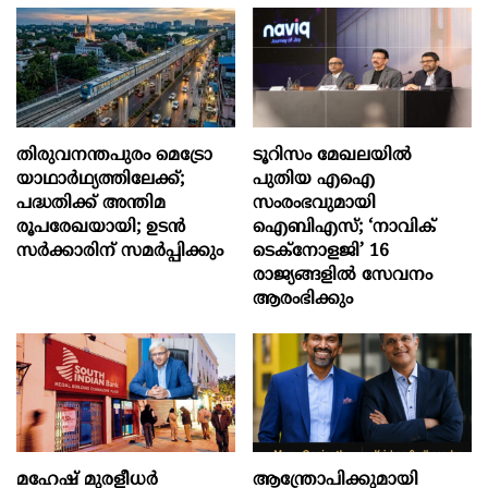
തിരുവനന്തപുരം മെട്രോ
ടൂറിസം മേഖലയിൽ
യാഥാർഥ്യത്തിലേക്ക്;
പുതിയ എഐ
പദ്ധതിക്ക് അന്തിമ
സംരംഭവുമായി
രൂപരേഖയായി; ഉടൻ
ഐബിഎസ്; ‘നാവിക്
സർക്കാരിന് സമർപ്പിക്കും
ടെക്‌നോളജി’ 16
രാജ്യങ്ങളിൽ സേവനം
ആരംഭിക്കും
മഹേഷ് മുരളീധർ
ആന്ത്രോപിക്കുമായി