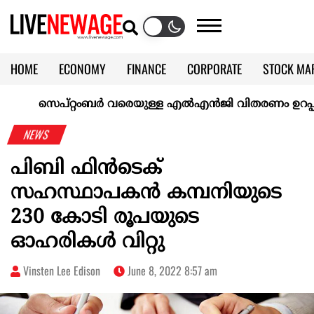
HOME
ECONOMY
FINANCE
CORPORATE
STOCK MA
CALENDAR
KERALA @70
സെപ്റ്റംബർ വരെയുള്ള എൽഎൻജി വിതരണം ഉറപ്പാക്കി ഇ
NEWS
പിബി ഫിൻടെക്
സഹസ്ഥാപകൻ കമ്പനിയുടെ
230 കോടി രൂപയുടെ
ഓഹരികൾ വിറ്റു
Vinsten Lee Edison
June 8, 2022 8:57 am