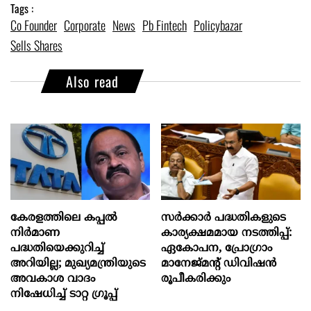
Tags :
Co Founder
Corporate
News
Pb Fintech
Policybazar
Sells Shares
Also read
കേരളത്തിലെ കപ്പൽ
സര്‍ക്കാര്‍ പദ്ധതികളുടെ
നിർമാണ
കാര്യക്ഷമമായ നടത്തിപ്പ്:
പദ്ധതിയെക്കുറിച്ച്
ഏകോപന, പ്രോഗ്രാം
അറിയില്ല; മുഖ്യമന്ത്രിയുടെ
മാനേജ്മന്‍റ് ഡിവിഷന്‍
അവകാശ വാദം
രൂപീകരിക്കും
നിഷേധിച്ച് ടാറ്റ ഗ്രൂപ്പ്