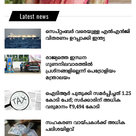
Latest news
സെപ്റ്റംബർ വരെയുള്ള എൽഎൻജി
വിതരണം ഉറപ്പാക്കി ഇന്ത്യ
രാജ്യത്തെ ഇന്ധന
ഗുണനിലവാരത്തില്‍
പ്രശ്‌നങ്ങളില്ലെന്ന് പെട്രോളിയം
മന്ത്രാലയം
ഐടിആര്‍ പുതുക്കി സമർപ്പിച്ചത് 1.25
കോടി പേര്; സർക്കാരിന് അധിക
വരുമാനം ₹9,494 കോടി
സഹകരണ വായ്പകള്‍ക്ക് അധിക
പലിശയിളവ്