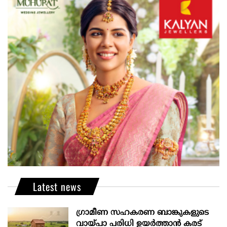
Latest news
ഗ്രാമീണ സഹകരണ ബാങ്കുകളുടെ
വായ്പാ പരിധി ഉയർത്താൻ കരട്