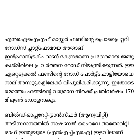
എൻഐഐഎഫ് മാസ്റ്റർ ഫണ്ടിന്റെ പ്രൊപ്രൈറ്ററി
റോഡ്‌സ് പ്ലാറ്റ്‌ഫോമായ അതാങ്
ഇൻഫ്രാസ്ട്രക്ചറാണ് കേന്ദ്രഭരണ പ്രദേശമായ ജമ്മു
കശ്മീരിലെ പ്രവർത്തന റോഡ് നിയന്ത്രിക്കുന്നത്. ഈ
ഏറ്റെടുക്കൽ ഫണ്ടിന്റെ റോഡ് പോർട്ട്‌ഫോളിയോയെ
നാല് അസറ്റുകളിലേക്ക് വിപുലീകരിക്കുന്നു. ഇതോടെ
മൊത്തം ഫണ്ടിന്റെ വരുമാന നിരക്ക് പ്രതിവർഷം 170
മില്യൺ ഡോളറാകും.
ബിൽഡ്-ഓപ്പറേറ്റ്-ട്രാൻസ്ഫർ (ആനുവിറ്റി)
അടിസ്ഥാനത്തിൽ നാഷണൽ ഹൈവേ അതോറിറ്റി
ഓഫ് ഇന്ത്യയുടെ (എൻഎച്ച്എഐ) ഇളവിലാണ്