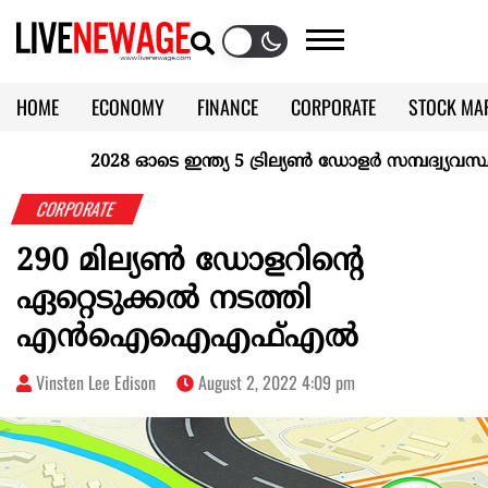
HOME
ECONOMY
FINANCE
CORPORATE
STOCK MA
CALENDAR
KERALA @70
2028 ഓടെ ഇന്ത്യ 5 ട്രില്യണ്‍ ഡോളര്‍ സമ്പദ്വ്യവസ്ഥ
CORPORATE
290 മില്യൺ ഡോളറിന്റെ
ഏറ്റെടുക്കൽ നടത്തി
എൻഐഐഎഫ്എൽ
Vinsten Lee Edison
August 2, 2022 4:09 pm