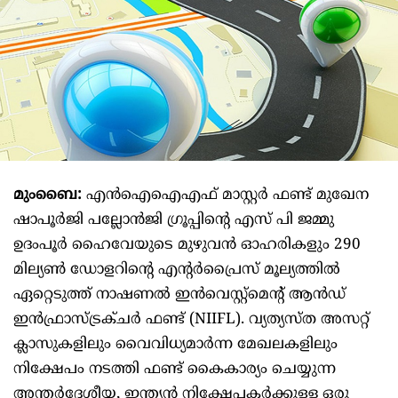
മുംബൈ:
എൻഐഐഎഫ് മാസ്റ്റർ ഫണ്ട് മുഖേന
ഷാപൂർജി പല്ലോൻജി ഗ്രൂപ്പിന്റെ എസ് പി ജമ്മു
ഉദംപൂർ ഹൈവേയുടെ മുഴുവൻ ഓഹരികളും 290
മില്യൺ ഡോളറിന്റെ എന്റർപ്രൈസ് മൂല്യത്തിൽ
ഏറ്റെടുത്ത് നാഷണൽ ഇൻവെസ്റ്റ്‌മെന്റ് ആൻഡ്
ഇൻഫ്രാസ്ട്രക്ചർ ഫണ്ട് (NIIFL). വ്യത്യസ്ത അസറ്റ്
ക്ലാസുകളിലും വൈവിധ്യമാർന്ന മേഖലകളിലും
നിക്ഷേപം നടത്തി ഫണ്ട് കൈകാര്യം ചെയ്യുന്ന
അന്തർദേശീയ, ഇന്ത്യൻ നിക്ഷേപകർക്കുള്ള ഒരു