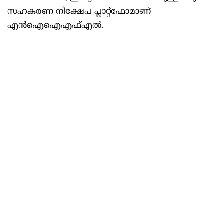
സഹകരണ നിക്ഷേപ പ്ലാറ്റ്‌ഫോമാണ്
എൻഐഐഎഫ്എൽ.