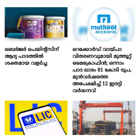
ബെർജർ പെയിന്റ്സിന്
റെക്കോർഡ് വായ്പാ
ആദ്യ പാദത്തിൽ
വിതരണവുമായി മുത്തൂറ്റ്
ശക്തമായ വളർച്ച
മൈക്രോഫിൻ; ഒന്നാം
പാദ ലാഭം 81 കോടി രൂപ,
മുൻവർഷത്തെ
അപേക്ഷിച്ച് 12 ഇരട്ടി
വർദ്ധനവ്