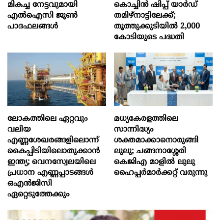
മികച്ച നേട്ടവുമായി
കൊച്ചിന്‍ ഷിപ്പ് യാർഡ്
എൽഐസി ജൂൺ
തമിഴ്നാട്ടിലേക്ക്;
പാദഫലങ്ങൾ
തൂത്തുക്കുടിയിൽ 2,000
കോടിയുടെ പദ്ധതി
ലോകത്തിലെ ഏറ്റവും
മധ്യകേരളത്തിലെ
വലിയ
സാന്നിദ്ധ്യം
എണ്ണശേഖരങ്ങളിലൊന്ന്
ശക്തമാക്കാനൊരുങ്ങി
കൈപ്പിടിയിലൊതുക്കാന്‍
ലുലു; ചങ്ങനാശ്ശേരി
ഇന്ത്യ; വെനസ്വേലയിലെ
കെജിഎ മാളിൽ ലുലു
പ്രധാന എണ്ണപ്പാടങ്ങള്‍
ഹൈപ്പർമാർക്കറ്റ് വരുന്നു
ഒഎന്‍ജിസി
ഏറ്റെടുത്തേക്കും