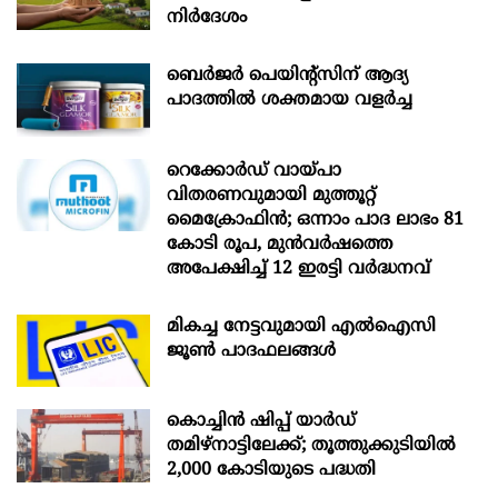
നിർദേശം
ബെർജർ പെയിന്റ്സിന് ആദ്യ
പാദത്തിൽ ശക്തമായ വളർച്ച
റെക്കോർഡ് വായ്പാ
വിതരണവുമായി മുത്തൂറ്റ്
മൈക്രോഫിൻ; ഒന്നാം പാദ ലാഭം 81
കോടി രൂപ, മുൻവർഷത്തെ
അപേക്ഷിച്ച് 12 ഇരട്ടി വർദ്ധനവ്
മികച്ച നേട്ടവുമായി എൽഐസി
ജൂൺ പാദഫലങ്ങൾ
കൊച്ചിന്‍ ഷിപ്പ് യാർഡ്
തമിഴ്നാട്ടിലേക്ക്; തൂത്തുക്കുടിയിൽ
2,000 കോടിയുടെ പദ്ധതി