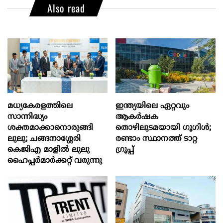
Also read
മധ്യകേരളത്തിലെ
ഇന്ത്യയിലെ ഏറ്റവും
സാന്നിദ്ധ്യം
ആകര്‍ഷക
ശക്തമാക്കാനൊരുങ്ങി
തൊഴിലുടമയായി ഗൂഗിള്‍;
ലുലു; ചങ്ങനാശ്ശേരി
രണ്ടാം സ്ഥാനത്ത് ടാറ്റ
കെജിഎ മാളിൽ ലുലു
ഗ്രൂപ്പ്
ഹൈപ്പർമാർക്കറ്റ് വരുന്നു