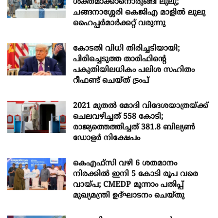
ശക്തമാക്കാനൊരുങ്ങി ലുലു;
ചങ്ങനാശ്ശേരി കെജിഎ മാളിൽ ലുലു
ഹൈപ്പർമാർക്കറ്റ് വരുന്നു
കോടതി വിധി തിരിച്ചടിയായി;
പിരിച്ചെടുത്ത താരിഫിന്‍റെ
പകുതിയിലധികം പലിശ സഹിതം
റീഫണ്ട് ചെയ്ത് ട്രംപ്
2021 മുതൽ മോദി വിദേശയാത്രയ്ക്ക്
ചെലവഴിച്ചത് 558 കോടി;
രാജ്യത്തെത്തിച്ചത് 381.8 ബില്യൺ
ഡോളർ നിക്ഷേപം
കെഎഫ്സി വഴി 6 ശതമാനം
നിരക്കിൽ ഇനി 5 കോടി രൂപ വരെ
വായ്പ; CMEDP മൂന്നാം പതിപ്പ്
മുഖ്യമന്ത്രി ഉദ്ഘാടനം ചെയ്തു