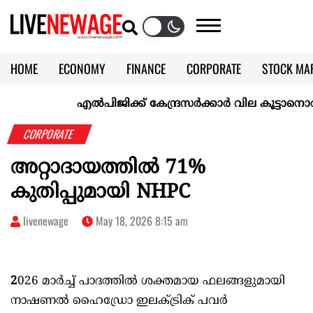
HOME
ECONOMY
FINANCE
CORPORATE
STOCK MA
CALENDAR
KERALA @70
എല്‍പിജിക്ക് കേന്ദ്രസർക്കാർ വില കൂട്ടാനൊരുങ്ങുന്നു
CORPORATE
അറ്റാദായത്തിൽ 71%
കുതിപ്പുമായി NHPC
livenewage
May 18, 2026 8:15 am
2
026 മാർച്ച് പാദത്തിൽ ശക്തമായ ഫലങ്ങളുമായി
നാഷണൽ ഹൈഡ്രോ ഇലക്ട്രിക് പവർ