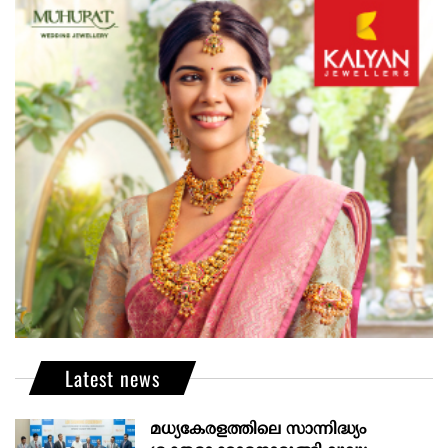
Latest news
മധ്യകേരളത്തിലെ സാന്നിദ്ധ്യം