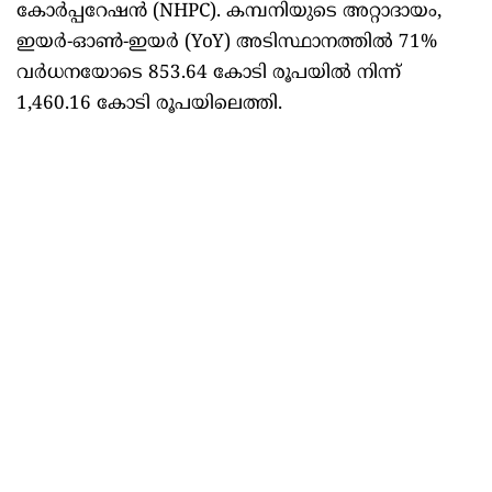
കോർപ്പറേഷൻ (NHPC). കമ്പനിയുടെ അറ്റാദായം,
ഇയർ-ഓൺ-ഇയർ (YoY) അടിസ്ഥാനത്തിൽ 71%
വർധനയോടെ 853.64 കോടി രൂപയിൽ നിന്ന്
1,460.16 കോടി രൂപയിലെത്തി.