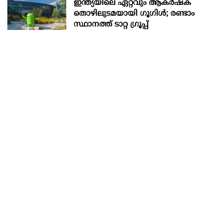
ഇന്ത്യയിലെ ഏറ്റവും ആകര്‍ഷക
തൊഴിലുടമയായി ഗൂഗിള്‍; രണ്ടാം
സ്ഥാനത്ത് ടാറ്റ ഗ്രൂപ്പ്