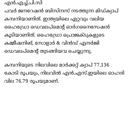
എൻ.എച്ച്.പി.സി
പവർ ജനറേഷൻ ബിസിനസ് നടത്തുന്ന മിഡ്ക്യാപ്
കമ്പനിയാണിത്. ഇന്ത്യയിലെ ഏറ്റവും വലിയ
ഹൈഡ്രോ ഡെവലപ്മെന്റ് ഓർഗനൈസേഷൻ
കൂടിയാണിത്. ഹൈഡ്രോ പ്രൊജക്ടുകളുടെ
കമ്മീഷനിങ്, സോളാർ & വിൻഡ് എനർജി
ഡെവലപ്മെന്റ് തുടങ്ങിയവ ചെയ്യുന്നു.
കമ്പനിയുടെ നിലവിലെ മാർക്കറ്റ് ക്യാപ് 77,136
കോടി രൂപയും, നിലവിൽ എൻ.എസ്.ഇയിലെ ഓഹരി
വില 76.79 രൂപയുമാണ്.