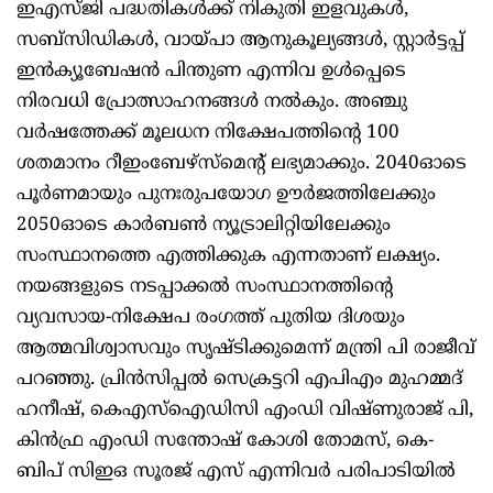
ഇഎസ്ജി പദ്ധതികൾക്ക് നികുതി ഇളവുകൾ,
സബ്സിഡികൾ, വായ്പാ ആനുകൂല്യങ്ങൾ, സ്റ്റാർട്ടപ്പ്
ഇൻക്യൂബേഷൻ പിന്തുണ എന്നിവ ഉൾപ്പെടെ
നിരവധി പ്രോത്സാഹനങ്ങൾ നൽകും. അഞ്ചു
വർഷത്തേക്ക് മൂലധന നിക്ഷേപത്തിന്റെ 100
ശതമാനം റീഇംബേഴ്സ്മെന്റ് ലഭ്യമാക്കും. 2040ഓടെ
പൂർണമായും പുനഃരുപയോഗ ഊർജത്തിലേക്കും
2050ഓടെ കാർബൺ ന്യൂട്രാലിറ്റിയിലേക്കും
സംസ്ഥാനത്തെ എത്തിക്കുക എന്നതാണ് ലക്ഷ്യം.
നയങ്ങളുടെ നടപ്പാക്കൽ സംസ്ഥാനത്തിന്റെ
വ്യവസായ-നിക്ഷേപ രംഗത്ത് പുതിയ ദിശയും
ആത്മവിശ്വാസവും സൃഷ്ടിക്കുമെന്ന് മന്ത്രി പി രാജീവ്
പറഞ്ഞു. പ്രിൻസിപ്പൽ സെക്രട്ടറി എപിഎം മുഹമ്മദ്
ഹനീഷ്, കെഎസ്ഐഡിസി എംഡി വിഷ്ണുരാജ് പി,
കിൻഫ്ര എംഡി സന്തോഷ് കോശി തോമസ്, കെ-
ബിപ് സിഇഒ സൂരജ് എസ് എന്നിവർ പരിപാടിയിൽ