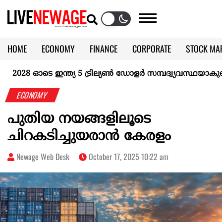
HOME
ECONOMY
FINANCE
CORPORATE
STOCK MA
CALENDAR
KERALA @70
8 ഓടെ ഇന്ത്യ 5 ട്രില്യണ്‍ ഡോളര്‍ സമ്പദ്വ്യവസ്ഥയാകുമെന്ന്
ECONOMY
പുതിയ നയങ്ങളിലൂടെ
ചിറകടിച്ചുയരാൻ കേരളം
Newage Web Desk
October 17, 2025 10:22 am