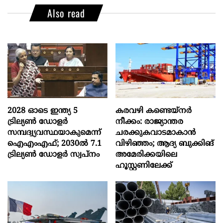
Also read
2028 ഓടെ ഇന്ത്യ 5
കരവഴി കണ്ടെയ്നർ
ട്രില്യണ്‍ ഡോളര്‍
നീക്കം: രാജ്യാന്തര
സമ്പദ്വ്യവസ്ഥയാകുമെന്ന്
ചരക്കുകവാടമാകാൻ
ഐഎംഎഫ്; 2030ല്‍ 7.1
വിഴിഞ്ഞം; ആദ്യ ബുക്കിങ്
ട്രില്യണ്‍ ഡോളര്‍ സ്വപ്നം
അമേരിക്കയിലെ
ഹൂസ്റ്റണിലേക്ക്