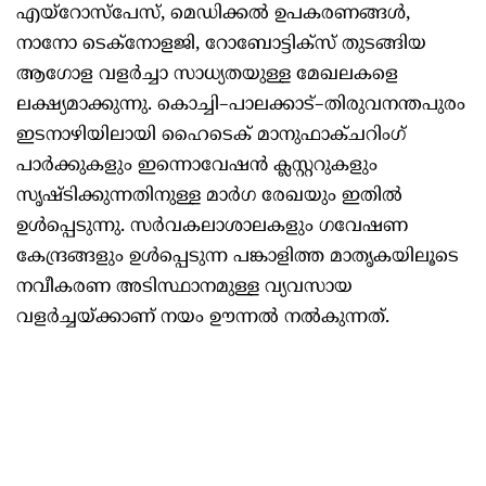
എയ്റോസ്പേസ്, മെഡിക്കൽ ഉപകരണങ്ങൾ,
നാനോ ടെക്നോളജി, റോബോട്ടിക്സ് തുടങ്ങിയ
ആഗോള വളർച്ചാ സാധ്യതയുള്ള മേഖലകളെ
ലക്ഷ്യമാക്കുന്നു. കൊച്ചി–പാലക്കാട്–തിരുവനന്തപുരം
ഇടനാഴിയിലായി ഹൈടെക് മാനുഫാക്ചറിംഗ്
പാർക്കുകളും ഇന്നൊവേഷൻ ക്ലസ്റ്ററുകളും
സൃഷ്ടിക്കുന്നതിനുള്ള മാർഗ രേഖയും ഇതിൽ
ഉൾപ്പെടുന്നു. സർവകലാശാലകളും ഗവേഷണ
കേന്ദ്രങ്ങളും ഉൾപ്പെടുന്ന പങ്കാളിത്ത മാതൃകയിലൂടെ
നവീകരണ അടിസ്ഥാനമുള്ള വ്യവസായ
വളർച്ചയ്ക്കാണ് നയം ഊന്നൽ നൽകുന്നത്.