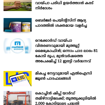
വായ്പാ പരിധി ഉയർത്താൻ കരട്
നിർദേശം
ബെർജർ പെയിന്റ്സിന് ആദ്യ
പാദത്തിൽ ശക്തമായ വളർച്ച
റെക്കോർഡ് വായ്പാ
വിതരണവുമായി മുത്തൂറ്റ്
മൈക്രോഫിൻ; ഒന്നാം പാദ ലാഭം 81
കോടി രൂപ, മുൻവർഷത്തെ
അപേക്ഷിച്ച് 12 ഇരട്ടി വർദ്ധനവ്
മികച്ച നേട്ടവുമായി എൽഐസി
ജൂൺ പാദഫലങ്ങൾ
കൊച്ചിന്‍ ഷിപ്പ് യാർഡ്
തമിഴ്നാട്ടിലേക്ക്; തൂത്തുക്കുടിയിൽ
2,000 കോടിയുടെ പദ്ധതി