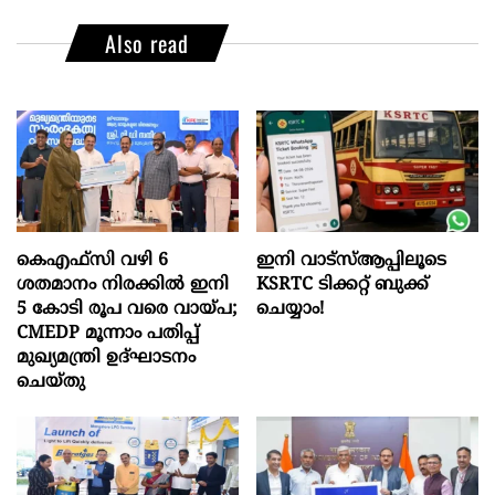
Also read
കെഎഫ്സി വഴി 6
ഇനി വാട്‌സ്ആപ്പിലൂടെ
ശതമാനം നിരക്കിൽ ഇനി
KSRTC ടിക്കറ്റ് ബുക്ക്
5 കോടി രൂപ വരെ വായ്പ;
ചെയ്യാം!
CMEDP മൂന്നാം പതിപ്പ്
മുഖ്യമന്ത്രി ഉദ്ഘാടനം
ചെയ്തു