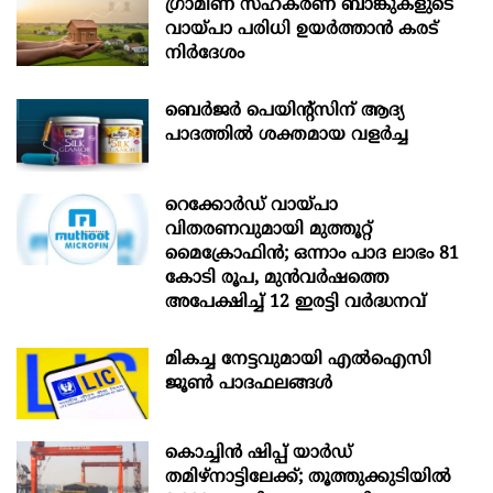
ഗ്രാമീണ സഹകരണ ബാങ്കുകളുടെ
വായ്പാ പരിധി ഉയർത്താൻ കരട്
നിർദേശം
ബെർജർ പെയിന്റ്സിന് ആദ്യ
പാദത്തിൽ ശക്തമായ വളർച്ച
റെക്കോർഡ് വായ്പാ
വിതരണവുമായി മുത്തൂറ്റ്
മൈക്രോഫിൻ; ഒന്നാം പാദ ലാഭം 81
കോടി രൂപ, മുൻവർഷത്തെ
അപേക്ഷിച്ച് 12 ഇരട്ടി വർദ്ധനവ്
മികച്ച നേട്ടവുമായി എൽഐസി
ജൂൺ പാദഫലങ്ങൾ
കൊച്ചിന്‍ ഷിപ്പ് യാർഡ്
തമിഴ്നാട്ടിലേക്ക്; തൂത്തുക്കുടിയിൽ