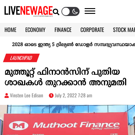
HOME
ECONOMY
FINANCE
CORPORATE
STOCK MA
CALENDAR
KERALA @70
2028 ഓടെ ഇന്ത്യ 5 ട്രില്യണ്‍ ഡോളര്‍ സമ്പദ്വ്യവസ്ഥയാകുമെന
LAUNCHPAD
മുത്തൂറ്റ് ഫിനാൻസിന് പുതിയ
ശാഖകൾ തുറക്കാൻ അനുമതി
Vinsten Lee Edison
July 2, 2022 7:28 am